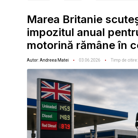
Marea Britanie scuteş
impozitul anual pentr
motorină rămâne în c
Autor:
Andreea Matei
03.06.2026
Timp de citire: