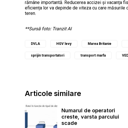
rămâne importantă. Reducerea accizei și vacanța fisc
eficiența lor va depinde de viteza cu care măsurile d
teren.
**Sursă foto: Tranzit AI
DVLA
HGV levy
Marea Britanie
sprijin transportatori
transport marfa
VE
Articole similare
Numarul de operatori
creste, varsta parcului
scade