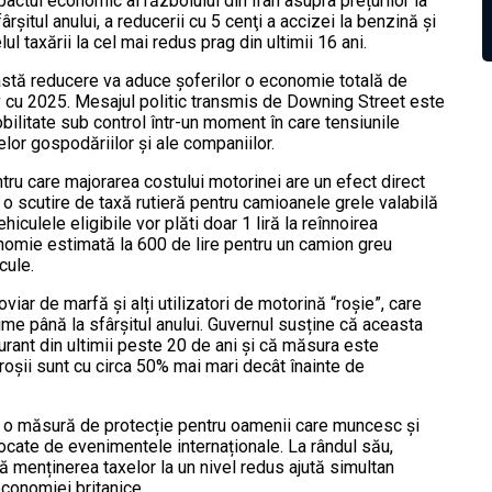
mpactul economic al războiului din Iran asupra prețurilor la
șitul anului, a reducerii cu 5 cenţi a accizei la benzină și
ul taxării la cel mai redus prag din ultimii 16 ani.
eastă reducere va aduce șoferilor o economie totală de
v cu 2025. Mesajul politic transmis de Downing Street este
ilitate sub control într-un moment în care tensiunile
lor gospodăriilor și ale companiilor.
tru care majorarea costului motorinei are un efect direct
o scutire de taxă rutieră pentru camioanele grele valabilă
iculele eligibile vor plăti doar 1 liră la reînnoirea
nomie estimată la 600 de lire pentru un camion greu
cule.
oviar de marfă și alți utilizatori de motorină “roșie”, care
ime până la sfârșitul anului. Guvernul susține că aceasta
rant din ultimii peste 20 de ani și că măsura este
roșii sunt cu circa 50% mai mari decât înainte de
t o măsură de protecție pentru oamenii care muncesc și
ocate de evenimentele internaționale. La rândul său,
 menținerea taxelor la un nivel redus ajută simultan
economiei britanice.