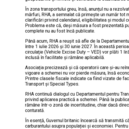
În zona transportului greu, însă, anunțul nu a rezolvat
mărfuri, RHA, a semnalat că primește un număr tot ma
clarificări privind calendarul, eligibilitatea și modul
Problema este că, deși măsura a fost prezentată publ
complete nu au fost încă publicate.
Până acum, RHA a reușit să afle de la Departamentul
între 1 iulie 2026 și 30 iunie 2027. În această perioad
circulaţie (Vehicle Excise Duty – VED) vor plăti 1 li
inclusă în facilitate și rămâne aplicabilă.
Asociația precizează și că operatorii care și-au reînn
vigoare a schemei nu vor pierde măsura, însă economi
Printre clasele fiscale indicate ca fiind vizate de fa
Transport și Special Types.
RHA continuă dialogul cu Departamentul pentru Trans
privind aplicarea practică a schemei. Până la publica
rămâne într-o zonă de incertitudine, chiar dacă direc
conturată.
În esență, Guvernul britanic încearcă să transmită c
carburantului asupra populației și economiei. Pentru t