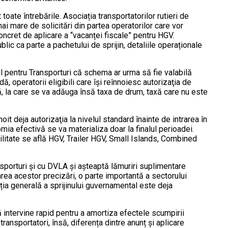
 toate întrebările. Asociația transportatorilor rutieri de
i mare de solicitări din partea operatorilor care vor
 concret de aplicare a “vacanței fiscale” pentru HGV.
ic ca parte a pachetului de sprijin, detaliile operaționale
 pentru Transporturi că schema ar urma să fie valabilă
ă, operatorii eligibili care își reînnoiesc autorizaţia de
ră, la care se va adăuga însă taxa de drum, taxă care nu este
oit deja autorizaţia la nivelul standard înainte de intrarea în
a efectivă se va materializa doar la finalul perioadei.
cilitate se află HGV, Trailer HGV, Small Islands, Combined
porturi și cu DVLA și așteaptă lămuriri suplimentare
rea acestor precizări, o parte importantă a sectorului
ția generală a sprijinului guvernamental este deja
ă intervine rapid pentru a amortiza efectele scumpirii
ransportatori, însă, diferența dintre anunț și aplicare