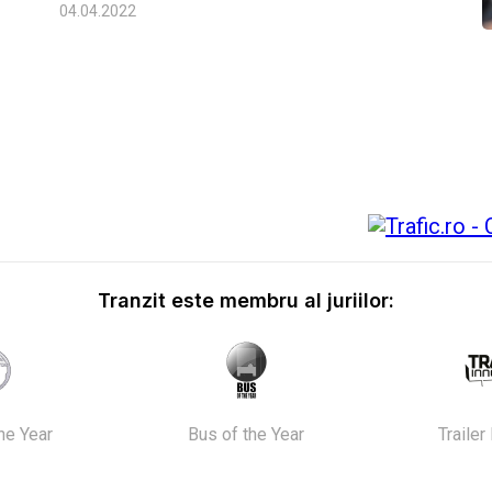
04.04.2022
Tranzit este membru al juriilor:
the Year
Bus of the Year
Trailer