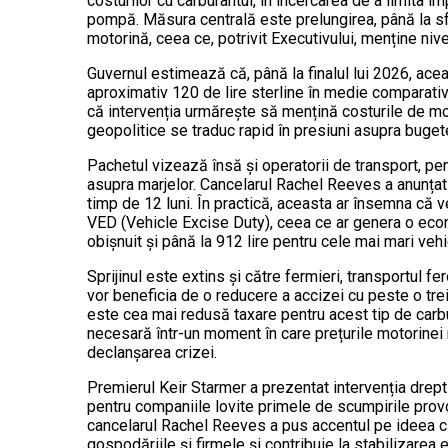
costurilor cu carburantul, în încercarea de a limita i
pompă. Măsura centrală este prelungirea, până la sfâr
motorină, ceea ce, potrivit Executivului, menține nivel
Guvernul estimează că, până la finalul lui 2026, ac
aproximativ 120 de lire sterline în medie comparati
că intervenția urmărește să mențină costurile de mob
geopolitice se traduc rapid în presiuni asupra bugete
Pachetul vizează însă și operatorii de transport, pen
asupra marjelor. Cancelarul Rachel Reeves a anunțat 
timp de 12 luni. În practică, aceasta ar însemna că veh
VED (Vehicle Excise Duty), ceea ce ar genera o eco
obișnuit și până la 912 lire pentru cele mai mari vehi
Sprijinul este extins și către fermieri, transportul fer
vor beneficia de o reducere a accizei cu peste o tre
este cea mai redusă taxare pentru acest tip de carbu
necesară într-un moment în care prețurile motorinei 
declanșarea crizei.
Premierul Keir Starmer a prezentat intervenția drep
pentru companiile lovite primele de scumpirile prov
cancelarul Rachel Reeves a pus accentul pe ideea că
gospodăriile și firmele și contribuie la stabilizarea 