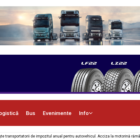
ogistică
Bus
Evenimente
Info
te transportatorii de impozitul anual pentru autovehicul. Acciza la motorină răm