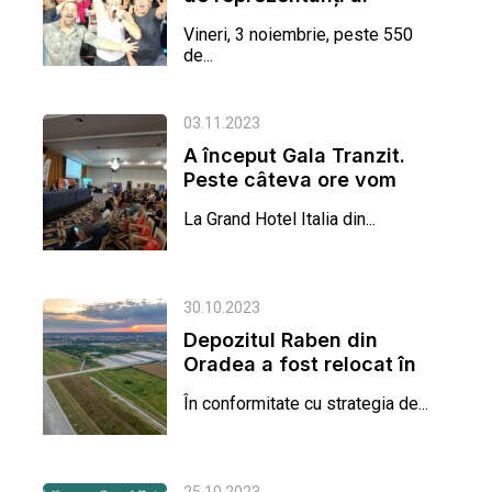
industriei de transport
Vineri, 3 noiembrie, peste 550
au luat...
de...
03.11.2023
A început Gala Tranzit.
Peste câteva ore vom
decerna premiile
La Grand Hotel Italia din...
pentru...
30.10.2023
Depozitul Raben din
Oradea a fost relocat în
CTPark Oradea Cargo
În conformitate cu strategia de...
Terminal