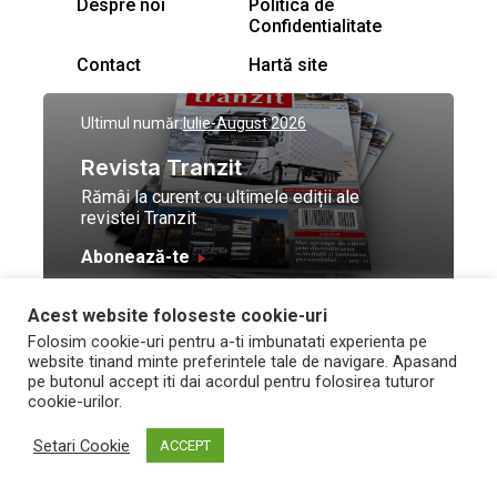
Despre noi
Politica de
Confidentialitate
Contact
Hartă site
Ultimul număr:
Iulie-August 2026
Revista Tranzit
Rămâi la curent cu ultimele ediții ale
revistei Tranzit
Abonează-te
Acest website foloseste cookie-uri
© Toate drepturile
Design by
High Contrast
Folosim cookie-uri pentru a-ti imbunatati experienta pe
rezervate Trafic Media
and development by
Neo
website tinand minte preferintele tale de navigare. Apasand
2026
Vision Technologies
pe butonul accept iti dai acordul pentru folosirea tuturor
cookie-urilor.
Setari Cookie
ACCEPT