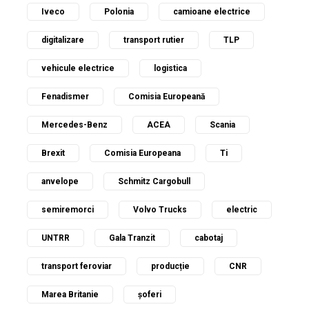
Iveco
Polonia
camioane electrice
digitalizare
transport rutier
TLP
vehicule electrice
logistica
Fenadismer
Comisia Europeană
Mercedes-Benz
ACEA
Scania
Brexit
Comisia Europeana
Ti
anvelope
Schmitz Cargobull
semiremorci
Volvo Trucks
electric
UNTRR
Gala Tranzit
cabotaj
transport feroviar
producție
CNR
Marea Britanie
șoferi