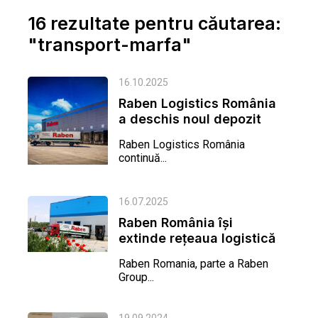
16 rezultate pentru căutarea:
"transport-marfa"
16.10.2025
Raben Logistics România
a deschis noul depozit
modern din Bacău –...
Raben Logistics România
continuă...
16.07.2025
Raben România își
extinde rețeaua logistică
printr-un nou depozit în...
Raben Romania, parte a Raben
Group...