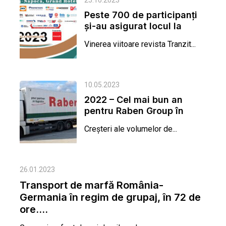
25.10.2023
Peste 700 de participanți
și-au asigurat locul la
Gala Tranzit de pe 3...
Vinerea viitoare revista Tranzit...
10.05.2023
2022 – Cel mai bun an
pentru Raben Group în
România
Creșteri ale volumelor de...
26.01.2023
Transport de marfă România-
Germania în regim de grupaj, în 72 de
ore....