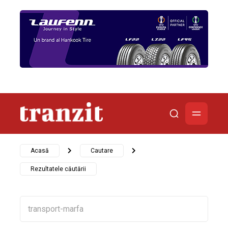
Acasă
Cautare
Rezultatele căutării