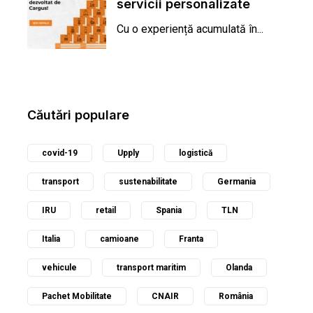
servicii personalizate
pentru afacerea ta!
Cu o experiență acumulată în...
Căutări populare
covid-19
Upply
logistică
transport
sustenabilitate
Germania
IRU
retail
Spania
TLN
Italia
camioane
Franta
vehicule
transport maritim
Olanda
Pachet Mobilitate
CNAIR
România