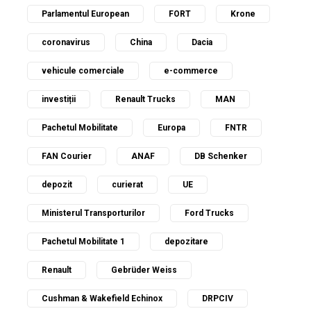
Parlamentul European
FORT
Krone
coronavirus
China
Dacia
vehicule comerciale
e-commerce
investiții
Renault Trucks
MAN
Pachetul Mobilitate
Europa
FNTR
FAN Courier
ANAF
DB Schenker
depozit
curierat
UE
Ministerul Transporturilor
Ford Trucks
Pachetul Mobilitate 1
depozitare
Renault
Gebrüder Weiss
Cushman & Wakefield Echinox
DRPCIV