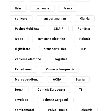
Italia
camioane
Franta
vehicule
transport maritim
Olanda
Pachet Mobilitate
CNAIR
România
Iveco
camioane electrice
Polonia
digitalizare
transport rutier
TLP
vehicule electrice
logistica
Fenadismer
Comisia Europeană
Mercedes-Benz
ACEA
Scania
Brexit
Comisia Europeana
Ti
anvelope
Schmitz Cargobull
semiremorci
Volvo Trucks
electric