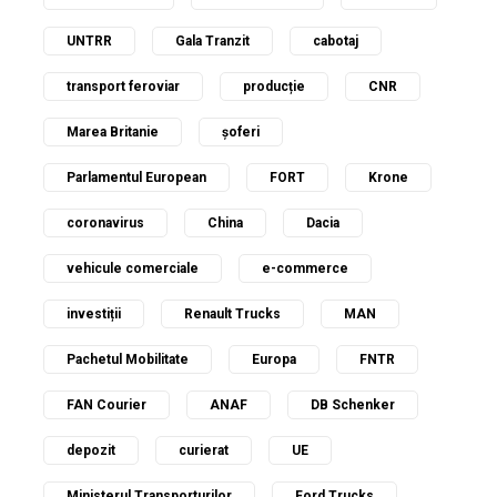
UNTRR
Gala Tranzit
cabotaj
transport feroviar
producție
CNR
Marea Britanie
șoferi
Parlamentul European
FORT
Krone
coronavirus
China
Dacia
vehicule comerciale
e-commerce
investiții
Renault Trucks
MAN
Pachetul Mobilitate
Europa
FNTR
FAN Courier
ANAF
DB Schenker
depozit
curierat
UE
Ministerul Transporturilor
Ford Trucks