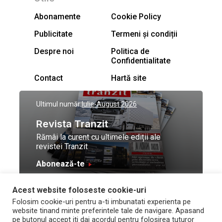
Abonamente
Cookie Policy
Publicitate
Termeni și condiții
Despre noi
Politica de
Confidentialitate
Contact
Hartă site
Ultimul număr:
Iulie-August 2026
Revista Tranzit
Rămâi la curent cu ultimele ediții ale
revistei Tranzit
Abonează-te
Acest website foloseste cookie-uri
© Toate drepturile
Design by
High Contrast
Folosim cookie-uri pentru a-ti imbunatati experienta pe
rezervate Trafic Media
and development by
Neo
website tinand minte preferintele tale de navigare. Apasand
2026
Vision Technologies
pe butonul accept iti dai acordul pentru folosirea tuturor