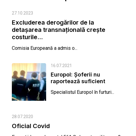
27.10.2023
Excluderea derogărilor de la
detașarea transnațională crește
costurile...
Comisia Europeană a admis o...
16.07.2021
Europol: Șoferii nu
raportează suficient
agresiunile. Doar 1% din
Specialistul Europol în furturi...
sesizări...
28.07.2020
Oficial Covid