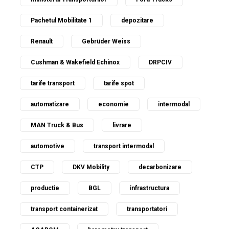
Pachetul Mobilitate 1
depozitare
Renault
Gebrüder Weiss
Cushman & Wakefield Echinox
DRPCIV
tarife transport
tarife spot
automatizare
economie
intermodal
MAN Truck & Bus
livrare
automotive
transport intermodal
CTP
DKV Mobility
decarbonizare
productie
BGL
infrastructura
transport containerizat
transportatori