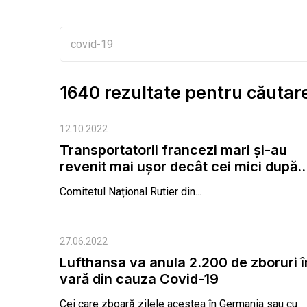
1640 rezultate pentru căutar
12.10.2022
Transportatorii francezi mari și-au
revenit mai ușor decât cei mici după..
Comitetul Național Rutier din...
27.06.2022
Lufthansa va anula 2.200 de zboruri î
vară din cauza Covid-19
Cei care zboară zilele acestea în Germania sau cu