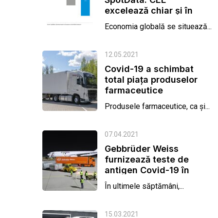
excelează chiar și în
contextul COVID-19
Economia globală se situează...
12.05.2021
Covid-19 a schimbat
total piața produselor
farmaceutice
Produsele farmaceutice, ca și...
07.04.2021
Gebbrüder Weiss
furnizează teste de
antigen Covid-19 în
Austria
În ultimele săptămâni,...
15.03.2021