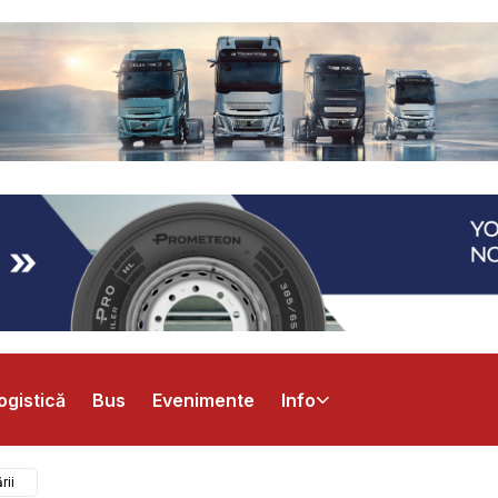
ogistică
Bus
Evenimente
Info
rii