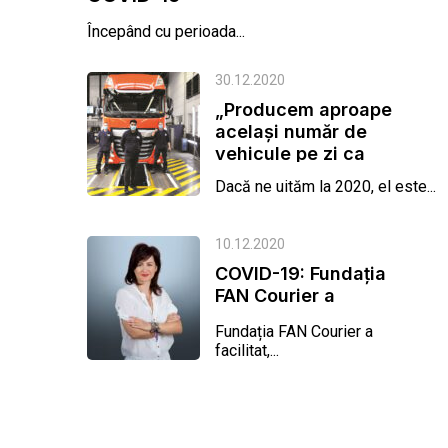
Începând cu perioada...
30.12.2020
„Producem aproape
același număr de
vehicule pe zi ca
înainte de...
Dacă ne uităm la 2020, el este...
10.12.2020
COVID-19: Fundația
FAN Courier a
organizat transporturi
Fundația FAN Courier a
umanitare pentru
facilitat,...
250...