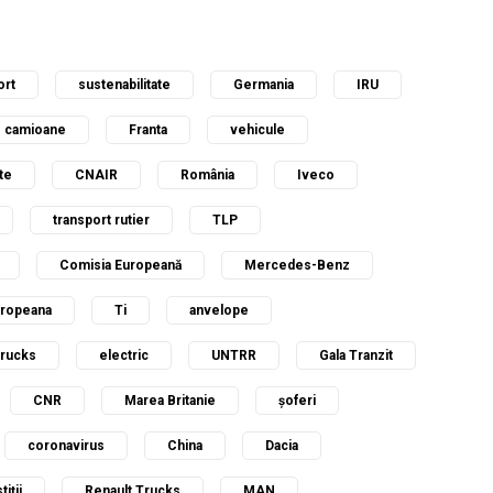
ort
sustenabilitate
Germania
IRU
camioane
Franta
vehicule
te
CNAIR
România
Iveco
transport rutier
TLP
Comisia Europeană
Mercedes-Benz
uropeana
Ti
anvelope
Trucks
electric
UNTRR
Gala Tranzit
CNR
Marea Britanie
șoferi
coronavirus
China
Dacia
tiții
Renault Trucks
MAN