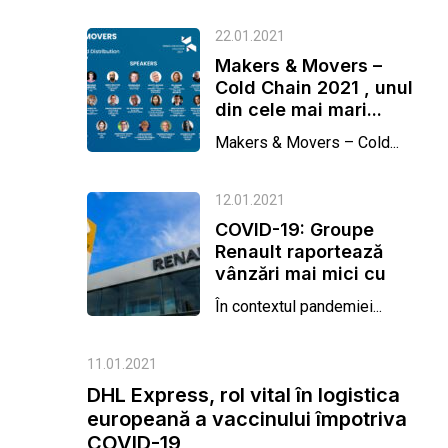
22.01.2021
Makers & Movers –
Cold Chain 2021 , unul
din cele mai mari...
Makers & Movers – Cold...
12.01.2021
COVID-19: Groupe
Renault raportează
vânzări mai mici cu
21,3%
În contextul pandemiei...
11.01.2021
DHL Express, rol vital în logistica
europeană a vaccinului împotriva
COVID-19