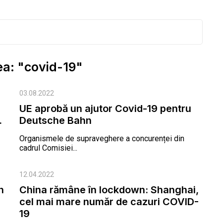
ea: "covid-19"
03.08.2022
UE aprobă un ajutor Covid-19 pentru
.
Deutsche Bahn
Organismele de supraveghere a concurenței din
cadrul Comisiei...
12.04.2022
n
China rămâne în lockdown: Shanghai,
cel mai mare număr de cazuri COVID-
19