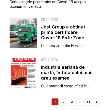
Consecințele pandemiei de Covid-19 asupra
economiei variază...
28.12.2020
Jost Group a obținut
prima certificare
Covid-19 Safe Zone
Unitatea Jost din Herstal...
07.12.2020
Industria aeriană de
marfă, în fața celui mai
greu examen:
distribuția...
Cu operatorii cargo aflați în...
1
2
3
…
55