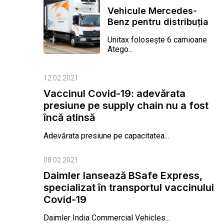
Vehicule Mercedes-
Benz pentru distribuția
vaccinurilor Covid-19
Unitax folosește 6 camioane
în Brandenburg
Atego...
12.02.2021
Vaccinul Covid-19: adevărata
presiune pe supply chain nu a fost
încă atinsă
Adevărata presiune pe capacitatea...
08.02.2021
Daimler lansează BSafe Express,
specializat în transportul vaccinului
Covid-19
Daimler India Commercial Vehicles...