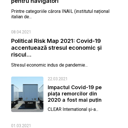
pentru navigatori
Printre categoriile cărora INAIL (institutul național
italian de...
08.04.2021
Political Risk Map 2021: Covid-19
accentuează stresul economic şi
riscul...
Stresul economic indus de pandemie...
22.03.2021
Impactul Covid-19 pe
piața remorcilor din
2020 a fost mai puțin
rău decât...
CLEAR International și-a...
01.03.2021