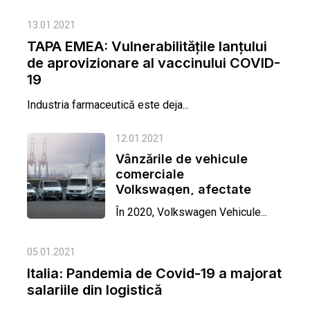
13.01.2021
TAPA EMEA: Vulnerabilitățile lanțului
de aprovizionare al vaccinului COVID-
19
Industria farmaceutică este deja...
12.01.2021
Vânzările de vehicule
comerciale
Volkswagen, afectate
de COVID-19
În 2020, Volkswagen Vehicule...
05.01.2021
Italia: Pandemia de Covid-19 a majorat
salariile din logistică