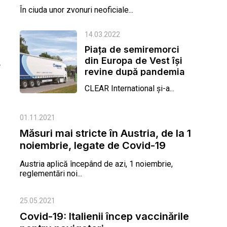
În ciuda unor zvonuri neoficiale...
14.03.2022
Piața de semiremorci
din Europa de Vest își
.
revine după pandemia
de Covid-19
CLEAR International și-a...
01.11.2021
Măsuri mai stricte în Austria, de la 1
noiembrie, legate de Covid-19
Austria aplică începând de azi, 1 noiembrie,
reglementări noi...
25.05.2021
Covid-19: Italienii încep vaccinările