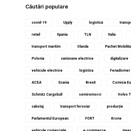
Căutări populare
covid-19
Upply
logistică
transp
retail
Spania
TLN
Italia
transport maritim
Olanda
Pachet Mobilita
Polonia
camioane electrice
digitalizare
vehicule electrice
logistica
Fenadismer
ACEA
Scania
Brexit
Comisia E
Schmitz Cargobull
semiremorci
Volvo 
cabotaj
transport feroviar
producție
Parlamentul European
FORT
Krone
vehicule comerciale
e-commerce
inves