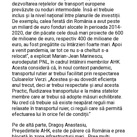
dezvoltarea rețelelor de transport europene
prevăzute cu noduri intermodale. Însă el trebuie
inclus și la nivel național între planurile de investiții.
De exemplu, calea ferată din România a avut peste
un miliard de euro fonduri alocate în perioada 2014-
2020, dar din păcate cele două mari proiecte de 600
de milioane de euro, respectiv 400 de milioane de
euro, au fost pregătite cu întârzieri foarte mari. Apoi
a venit pandemia, iar tot ce nu s-a cheltuit s-a
relocat“, a explicat Marian-Jean Marinescu,
eurodeputat PNL, în cadrul întâlnirii membrilor AHK.
Acesta consideră că, în noul context pandemic,
transportul rutier ar trebui facilitat prin respectarea
Culoarelor Verzi. „Acestea și-au dovedit eficiența
anul trecut, deci ar trebui respectate și anul acesta.
Practic, fluidizarea transportului e la mâna statelor
membre care ar trebui să adopte măsuri echilibrate.
Nu cred că trebuie să existe neapărat reguli mai
relaxate în transportul ruier, ci reguli care să permită
efectuarea lui în orice fel de condiții.“
Pe de altă parte, Dragoș Anastasiu,
Președintele AHK, este de părere că România e prea
blocată în zona infrastructurii mari. „Prea mulți