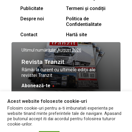
Publicitate
Termeni și condiții
Despre noi
Politica de
Confidentialitate
Contact
Hartă site
Ultimul număr:
Iulie-August 2026
Revista Tranzit
Rămâi la curent cu ultimele ediții ale
revistei Tranzit
Abonează-te
Acest website foloseste cookie-uri
© Toate drepturile
Design by
High Contrast
Folosim cookie-uri pentru a-ti imbunatati experienta pe
rezervate Trafic Media
and development by
Neo
website tinand minte preferintele tale de navigare. Apasand
2026
Vision Technologies
pe butonul accept iti dai acordul pentru folosirea tuturor
cookie-urilor.