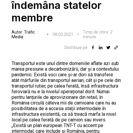
îndemâna statelor
membre
Autor:
Trafic
Timp de citire:
2
08.03.2021
Media
minute
Distribuie pe
Transportul este unul dintre domeniile aflate azi sub
marea presiune a decarbonizării, dar și a contextului
pandemic. Există voci care și-ar dori să transfere
atât mărfurile din transportul aerian, cât și pe cele din
transportul rutier, pe calea ferată, însă infrastructura
feroviară nu e la nivelul operațional dorit. Numai
pentru lanțurile de aprovizionare din retail, în
România circulă câteva mii de camioane care nu au
posibilitatea de a accesa stații intermodale în
infrastructura existentă, ca să treacă marfa la nivel
local pe calea ferată de pe camion sau invers.
„Există un plan european TNT-T cu accent pe
intermodal, care include și România, pentru