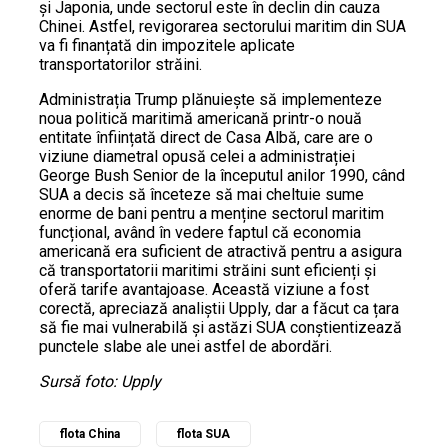
și Japonia, unde sectorul este în declin din cauza
Chinei. Astfel, revigorarea sectorului maritim din SUA
va fi finanțată din impozitele aplicate
transportatorilor străini.
Administrația Trump plănuiește să implementeze
noua politică maritimă americană printr-o nouă
entitate înființată direct de Casa Albă, care are o
viziune diametral opusă celei a administrației
George Bush Senior de la începutul anilor 1990, când
SUA a decis să înceteze să mai cheltuie sume
enorme de bani pentru a menține sectorul maritim
funcțional, având în vedere faptul că economia
americană era suficient de atractivă pentru a asigura
că transportatorii maritimi străini sunt eficienți și
oferă tarife avantajoase. Această viziune a fost
corectă, apreciază analiștii Upply, dar a făcut ca țara
să fie mai vulnerabilă și astăzi SUA conștientizează
punctele slabe ale unei astfel de abordări.
Sursă foto: Upply
flota China
flota SUA