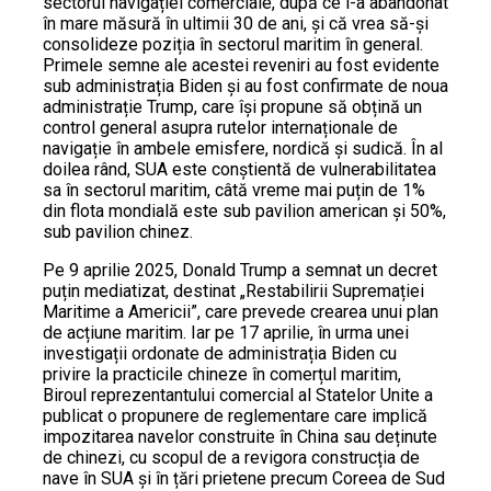
sectorul navigației comerciale, după ce l-a abandonat
în mare măsură în ultimii 30 de ani, și că vrea să-și
consolideze poziția în sectorul maritim în general.
Primele semne ale acestei reveniri au fost evidente
sub administrația Biden și au fost confirmate de noua
administrație Trump, care își propune să obțină un
control general asupra rutelor internaționale de
navigație în ambele emisfere, nordică și sudică. În al
doilea rând, SUA este conștientă de vulnerabilitatea
sa în sectorul maritim, câtă vreme mai puțin de 1%
din flota mondială este sub pavilion american și 50%,
sub pavilion chinez.
Pe 9 aprilie 2025, Donald Trump a semnat un decret
puțin mediatizat, destinat „Restabilirii Supremației
Maritime a Americii”, care prevede crearea unui plan
de acțiune maritim. Iar pe 17 aprilie, în urma unei
investigații ordonate de administrația Biden cu
privire la practicile chineze în comerțul maritim,
Biroul reprezentantului comercial al Statelor Unite a
publicat o propunere de reglementare care implică
impozitarea navelor construite în China sau deținute
de chinezi, cu scopul de a revigora construcția de
nave în SUA și în țări prietene precum Coreea de Sud