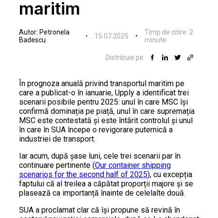
maritim
Autor:
Petronela
Timp de citire:
2
15.07.2025
Badescu
minute
Distribuie pe
În prognoza anuală privind transportul maritim pe
care a publicat-o în ianuarie, Upply a identificat trei
scenarii posibile pentru 2025: unul în care MSC își
confirmă dominația pe piață, unul în care supremația
MSC este contestată și este întărit controlul și unul
în care în SUA începe o revigorare puternică a
industriei de transport.
Iar acum, după șase luni, cele trei scenarii par în
continuare pertinente (
Our container shipping
scenarios for the second half of 2025
), cu excepția
faptului că al treilea a căpătat proporții majore și se
plasează ca importanță înainte de celelalte două.
SUA a proclamat clar că își propune să revină în