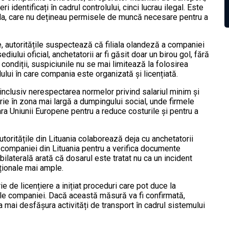
i identificați în cadrul controlului, cinci lucrau ilegal. Este
ola, care nu dețineau permisele de muncă necesare pentru a
te, autoritățile suspectează că filiala olandeză a companiei
ediului oficial, anchetatorii ar fi găsit doar un birou gol, fără
 condiții, suspiciunile nu se mai limitează la folosirea
ului în care compania este organizată și licențiată.
, inclusiv nerespectarea normelor privind salariul minim și
crie în zona mai largă a dumpingului social, unde firmele
fara Uniunii Europene pentru a reduce costurile și pentru a
Autoritățile din Lituania colaborează deja cu anchetatorii
l companiei din Lituania pentru a verifica documente
ilaterală arată că dosarul este tratat nu ca un incident
aționale mai ample.
e de licențiere a inițiat proceduri care pot duce la
 ale companiei. Dacă această măsură va fi confirmată,
 mai desfășura activități de transport în cadrul sistemului