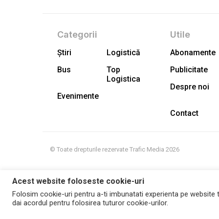
Categorii
Utile
Știri
Logistică
Abonamente
Bus
Top
Publicitate
Logistica
Despre noi
Evenimente
Contact
© Toate drepturile rezervate Trafic Media 2026
Acest website foloseste cookie-uri
Folosim cookie-uri pentru a-ti imbunatati experienta pe website t
dai acordul pentru folosirea tuturor cookie-urilor.