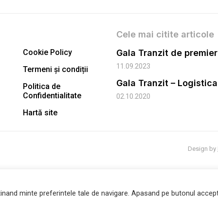
Cele mai citite articole
Cookie Policy
11.09.2023
Termeni și condiții
Gala Tranzit – Logistic
Politica de
Confidentialitate
02.10.2020
Hartă site
Design by
inand minte preferintele tale de navigare. Apasand pe butonul accept 