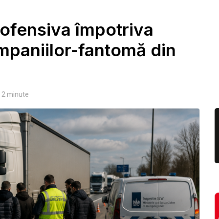
 ofensiva împotriva
ompaniilor-fantomă din
2
minute