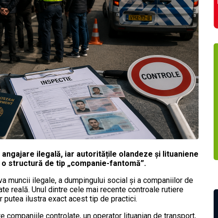
angajare ilegală, iar autoritățile olandeze și lituaniene
ă o structură de tip „companie-fantomă”.
iva muncii ilegale, a dumpingului social și a companiilor de
ate reală. Unul dintre cele mai recente controale rutiere
 putea ilustra exact acest tip de practici.
re companiile controlate, un operator lituanian de transport,