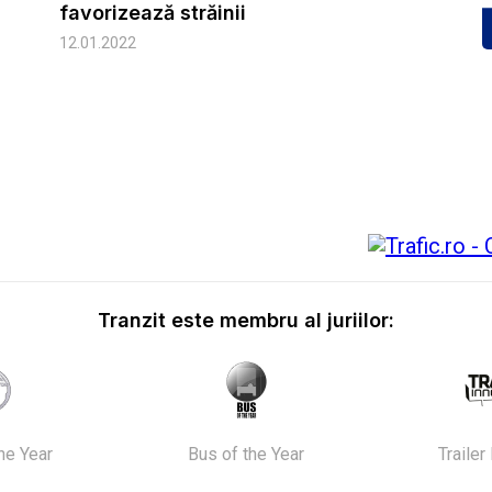
favorizează străinii
12.01.2022
Tranzit este membru al juriilor:
the Year
Bus of the Year
Trailer