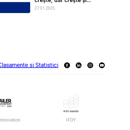
crește, dar crește și...
27.01.2025
 Innovation
IFOY