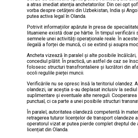
a atras imediat atenția anchetatorilor. Din cei opt șofer
vorba despre cetățeni din Uzbekistan, India și Ang
putea activa legal în Olanda.
Potrivit informațiilor apărute în presa de specialita
lituaniene există doar pe hârtie. În timpul verificării s
semnele unei activități operaționale reale. În aceste
ilegală a forței de muncă, ci se extind și asupra mod
Ancheta vizează în paralel și alte posibile încălcări
concediul plătit. În practică, un astfel de caz se îns
folosesc structuri transfrontaliere și lucrători din a
ocoli regulile pieței muncii.
Verificările nu se opresc însă la teritoriul olandez. 
olandezi, iar aceștia s-au deplasat inclusiv la sediu
suplimentare și eventuale alte nereguli. Cooperarea b
punctual, ci ca parte a unei posibile structuri transn
În paralel, autoritatea olandeză competentă în materi
retragerea tuturor licențelor de transport olandeze
operatorul vizat ar putea pierde complet dreptul de a
licențiat din Olanda.