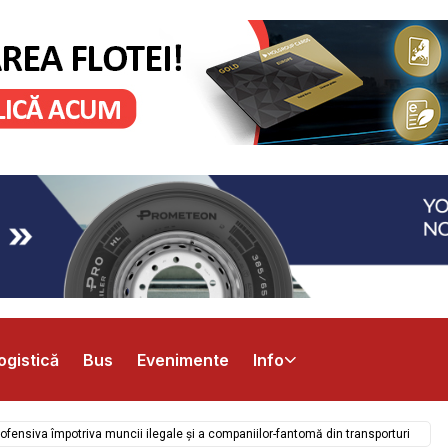
ogistică
Bus
Evenimente
Info
 ofensiva împotriva muncii ilegale și a companiilor-fantomă din transporturi