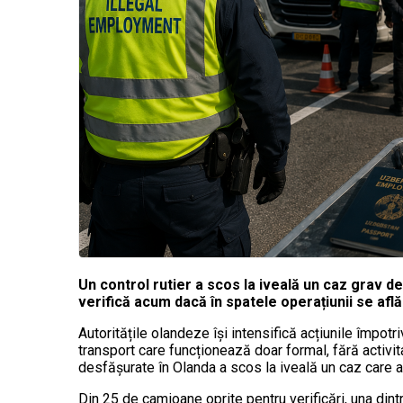
Un control rutier a scos la iveală un caz grav de 
verifică acum dacă în spatele operațiunii se afl
Autoritățile olandeze își intensifică acțiunile împotr
transport care funcționează doar formal, fără activit
desfășurate în Olanda a scos la iveală un caz care ar
Din 25 de camioane oprite pentru verificări, una dint