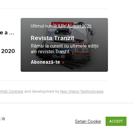
Ultimul număr:
Iulie-August 2026
Gala Tranzit de premiere a celor mai eficienti operatori de transport marfa 2023
Revista Tranzit
Rămâi la curent cu ultimele ediții
a 2020
ale revistei Tranzit
Abonează-te
High Contrast
and development by
Neo Vision Technologies
iti
Setari Cookie
ACCEPT