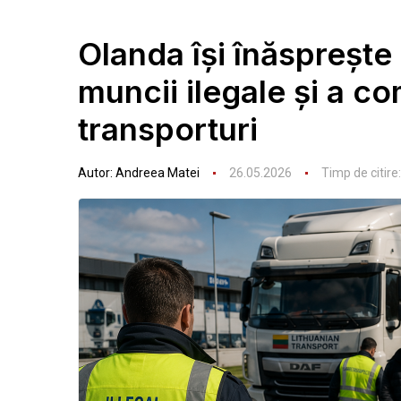
Olanda își înăsprește
muncii ilegale și a c
transporturi
Autor:
Andreea Matei
26.05.2026
Timp de citire: