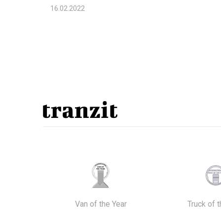
16.02.2022
Van of the Year
Truck of 