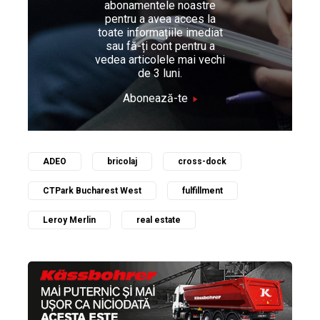
abonamentele noastre
pentru a avea acces la
toate informațiile imediat
sau fă-ți cont pentru a
vedea articolele mai vechi
de 3 luni.
Abonează-te
ADEO
bricolaj
cross-dock
CTPark Bucharest West
fulfillment
Leroy Merlin
real estate