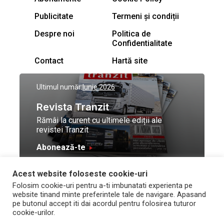
Publicitate
Termeni și condiții
Despre noi
Politica de
Confidentialitate
Contact
Hartă site
Ultimul număr:
Iunie 2026
Revista Tranzit
Rămâi la curent cu ultimele ediții ale
revistei Tranzit
Abonează-te
Acest website foloseste cookie-uri
© Toate drepturile
Design by
High Contrast
Folosim cookie-uri pentru a-ti imbunatati experienta pe
rezervate Trafic Media
and development by
Neo
website tinand minte preferintele tale de navigare. Apasand
2026
Vision Technologies
pe butonul accept iti dai acordul pentru folosirea tuturor
cookie-urilor.