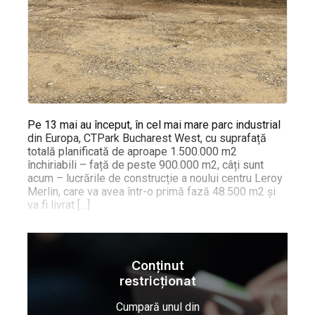
Pe 13 mai au început, în cel mai mare parc industrial
din Europa, CTPark Bucharest West, cu suprafață
totală planificată de aproape 1.500.000 m2
închiriabili – față de peste 900.000 m2, câți sunt
acum – lucrările de construcție a noului centru Leroy
Merlin, care va avea într-o primă fază 48.500 m2 și
va fi livrat […]
Conținut
restricționat
Cumpară unul din