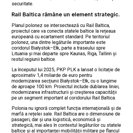
securitate.
Rail Baltica rămâne un element strategic.
Planul polonez se intersectează cu Rail Baltica,
proiectul care va conecta statele baltice la rețeaua
europeană cu ecartament standard. Pe teritoriul
polonez, una dintre legăturile importante este
coridorul Białystok–Ełk, parte a traseului spre
Lituania și mai departe spre Kaunas, Riga, Tallinn și
restul regiunii baltice.
La începutul lui 2025, PKP PLK a lansat o licitație de
aproximativ 1,4 miliarde de euro pentru
modernizarea secțiunii Białystok–Ełk, cu o lungime
de aproape 100 km. Proiectul include dublarea liniei,
modernizarea infrastructurii și creșterea capacității
pe un segment important al coridorului Rail Baltica.
Polonia nu ignoră complet funcția internațională și de
marfă a rețelei sale. Rail Baltica are o dimensiune de
pasageri, dar și una logistică, economică și
strategică, mai ales în contextul legăturilor cu statele
baltice și al importanței mobilității militare pe flancul