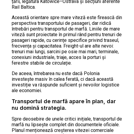
țării, legătura Katowice–Ostrava și secțiuni aferente
Rail Baltica.
Această orientare spre mare viteză este firească din
perspectiva transportului de pasageri, dar ridică
întrebări pentru transportul de marfă. Liniile de mare
viteză sunt proiectate în primul rând pentru trenuri de
pasageri rapide, cu cerințe specifice privind traseul,
frecvența și capacitatea. Freight-ul are alte nevoi:
trenuri mai lungi, sarcini pe osie mai mari, terminale,
conexiuni industriale, triaje, acces la porturi și
ferestre stabile de circulație.
De aceea, întrebarea nu este dacă Polonia
investește masiv în calea ferată, ci dacă această
investiție va răspunde suficient și nevoilor logistice
ale economiei.
Transportul de marfă apare în plan, dar
nu domină strategia.
Spre deosebire de unele critici inițiale, transportul de
marfă nu lipsește complet din documentele oficiale.
Planul menționează creșterea vitezei comerciale