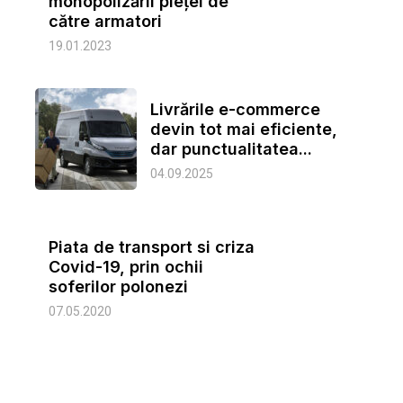
monopolizării pieței de
către armatori
19.01.2023
Livrările e-commerce
devin tot mai eficiente,
dar punctualitatea...
04.09.2025
Piata de transport si criza
Covid-19, prin ochii
soferilor polonezi
07.05.2020