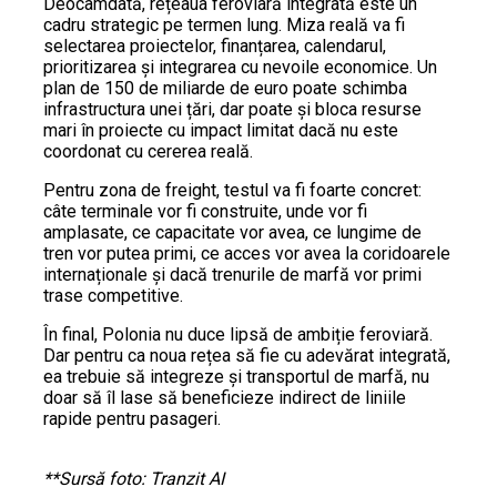
Deocamdată, rețeaua feroviară integrată este un
cadru strategic pe termen lung. Miza reală va fi
selectarea proiectelor, finanțarea, calendarul,
prioritizarea și integrarea cu nevoile economice. Un
plan de 150 de miliarde de euro poate schimba
infrastructura unei țări, dar poate și bloca resurse
mari în proiecte cu impact limitat dacă nu este
coordonat cu cererea reală.
Pentru zona de freight, testul va fi foarte concret:
câte terminale vor fi construite, unde vor fi
amplasate, ce capacitate vor avea, ce lungime de
tren vor putea primi, ce acces vor avea la coridoarele
internaționale și dacă trenurile de marfă vor primi
trase competitive.
În final, Polonia nu duce lipsă de ambiție feroviară.
Dar pentru ca noua rețea să fie cu adevărat integrată,
ea trebuie să integreze și transportul de marfă, nu
doar să îl lase să beneficieze indirect de liniile
rapide pentru pasageri.
**Sursă foto: Tranzit AI