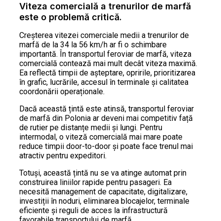
Viteza comercială a trenurilor de marfă
este o problemă critică.
Creșterea vitezei comerciale medii a trenurilor de
marfă de la 34 la 56 km/h ar fi o schimbare
importantă. În transportul feroviar de marfă, viteza
comercială contează mai mult decât viteza maximă.
Ea reflectă timpii de așteptare, opririle, prioritizarea
în grafic, lucrările, accesul în terminale și calitatea
coordonării operaționale.
Dacă această țintă este atinsă, transportul feroviar
de marfă din Polonia ar deveni mai competitiv față
de rutier pe distanțe medii și lungi. Pentru
intermodal, o viteză comercială mai mare poate
reduce timpii door-to-door și poate face trenul mai
atractiv pentru expeditori.
Totuși, această țintă nu se va atinge automat prin
construirea liniilor rapide pentru pasageri. Ea
necesită management de capacitate, digitalizare,
investiții în noduri, eliminarea blocajelor, terminale
eficiente și reguli de acces la infrastructură
favorabile transportului de marfă.