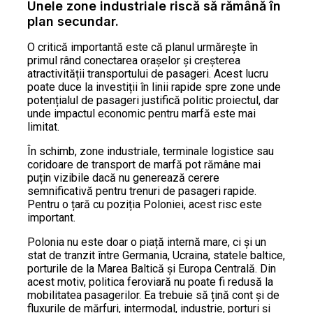
Unele zone industriale riscă să rămână în
plan secundar.
O critică importantă este că planul urmărește în
primul rând conectarea orașelor și creșterea
atractivității transportului de pasageri. Acest lucru
poate duce la investiții în linii rapide spre zone unde
potențialul de pasageri justifică politic proiectul, dar
unde impactul economic pentru marfă este mai
limitat.
În schimb, zone industriale, terminale logistice sau
coridoare de transport de marfă pot rămâne mai
puțin vizibile dacă nu generează cerere
semnificativă pentru trenuri de pasageri rapide.
Pentru o țară cu poziția Poloniei, acest risc este
important.
Polonia nu este doar o piață internă mare, ci și un
stat de tranzit între Germania, Ucraina, statele baltice,
porturile de la Marea Baltică și Europa Centrală. Din
acest motiv, politica feroviară nu poate fi redusă la
mobilitatea pasagerilor. Ea trebuie să țină cont și de
fluxurile de mărfuri, intermodal, industrie, porturi și