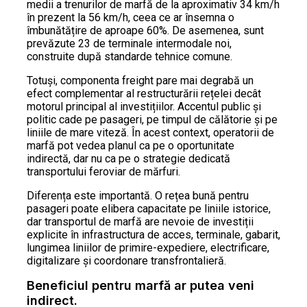
medii a trenurilor de marfă de la aproximativ 34 km/h
în prezent la 56 km/h, ceea ce ar însemna o
îmbunătățire de aproape 60%. De asemenea, sunt
prevăzute 23 de terminale intermodale noi,
construite după standarde tehnice comune.
Totuși, componenta freight pare mai degrabă un
efect complementar al restructurării rețelei decât
motorul principal al investițiilor. Accentul public și
politic cade pe pasageri, pe timpul de călătorie și pe
liniile de mare viteză. În acest context, operatorii de
marfă pot vedea planul ca pe o oportunitate
indirectă, dar nu ca pe o strategie dedicată
transportului feroviar de mărfuri.
Diferența este importantă. O rețea bună pentru
pasageri poate elibera capacitate pe liniile istorice,
dar transportul de marfă are nevoie de investiții
explicite în infrastructura de acces, terminale, gabarit,
lungimea liniilor de primire-expediere, electrificare,
digitalizare și coordonare transfrontalieră.
Beneficiul pentru marfă ar putea veni
indirect.