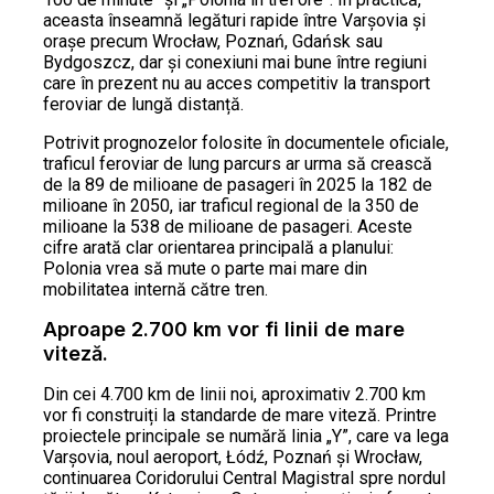
aceasta înseamnă legături rapide între Varșovia și
orașe precum Wrocław, Poznań, Gdańsk sau
Bydgoszcz, dar și conexiuni mai bune între regiuni
care în prezent nu au acces competitiv la transport
feroviar de lungă distanță.
Potrivit prognozelor folosite în documentele oficiale,
traficul feroviar de lung parcurs ar urma să crească
de la 89 de milioane de pasageri în 2025 la 182 de
milioane în 2050, iar traficul regional de la 350 de
milioane la 538 de milioane de pasageri. Aceste
cifre arată clar orientarea principală a planului:
Polonia vrea să mute o parte mai mare din
mobilitatea internă către tren.
Aproape 2.700 km vor fi linii de mare
viteză.
Din cei 4.700 km de linii noi, aproximativ 2.700 km
vor fi construiți la standarde de mare viteză. Printre
proiectele principale se numără linia „Y”, care va lega
Varșovia, noul aeroport, Łódź, Poznań și Wrocław,
continuarea Coridorului Central Magistral spre nordul