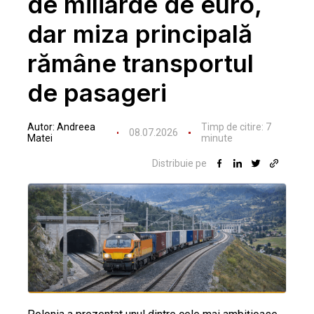
de miliarde de euro,
dar miza principală
rămâne transportul
de pasageri
Autor:
Andreea
Timp de citire:
7
08.07.2026
Matei
minute
Distribuie pe