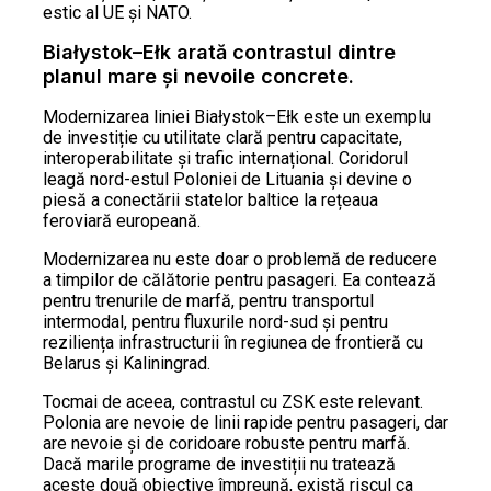
estic al UE și NATO.
Białystok–Ełk arată contrastul dintre
planul mare și nevoile concrete.
Modernizarea liniei Białystok–Ełk este un exemplu
de investiție cu utilitate clară pentru capacitate,
interoperabilitate și trafic internațional. Coridorul
leagă nord-estul Poloniei de Lituania și devine o
piesă a conectării statelor baltice la rețeaua
feroviară europeană.
Modernizarea nu este doar o problemă de reducere
a timpilor de călătorie pentru pasageri. Ea contează
pentru trenurile de marfă, pentru transportul
intermodal, pentru fluxurile nord-sud și pentru
reziliența infrastructurii în regiunea de frontieră cu
Belarus și Kaliningrad.
Tocmai de aceea, contrastul cu ZSK este relevant.
Polonia are nevoie de linii rapide pentru pasageri, dar
are nevoie și de coridoare robuste pentru marfă.
Dacă marile programe de investiții nu tratează
aceste două obiective împreună, există riscul ca