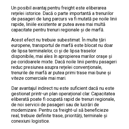
Un posibil avantaj pentru freight este eliberarea
rețelei istorice. Dacă o parte importantă a trenurilor
de pasageri de lung parcurs va fi mutată pe noile linii
rapide, liniile existente ar putea avea mai multă
capacitate pentru trenuri regionale și de marfă.
Acest efect nu trebuie subestimat. În multe țări
europene, transportul de marfă este blocat nu doar
de lipsa terminalelor, ci și de lipsa traselor
disponibile, mai ales în apropierea marilor orașe și
pe coridoarele mixte. Dacă noile linii pentru pasageri
reduc presiunea asupra rețelei convenționale,
trenurile de marfă ar putea primi trase mai bune și
viteze comerciale mai mari.
Dar avantajul indirect nu este suficient dacă nu este
gestionat printr-un plan operațional clar. Capacitatea
eliberată poate fi ocupată rapid de trenuri regionale,
de noi servicii de pasageri sau de lucrări de
modernizare. Pentru ca freight-ul să beneficieze
real, trebuie definite trase, priorități, terminale și
conexiuni logistice.