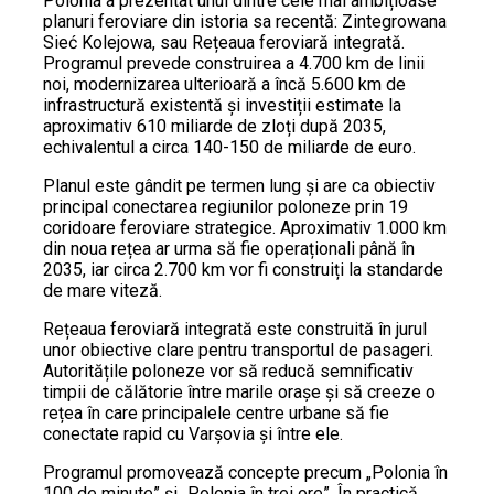
Polonia a prezentat unul dintre cele mai ambițioase
planuri feroviare din istoria sa recentă: Zintegrowana
Sieć Kolejowa, sau Rețeaua feroviară integrată.
Programul prevede construirea a 4.700 km de linii
noi, modernizarea ulterioară a încă 5.600 km de
infrastructură existentă și investiții estimate la
aproximativ 610 miliarde de zloți după 2035,
echivalentul a circa 140-150 de miliarde de euro.
Planul este gândit pe termen lung și are ca obiectiv
principal conectarea regiunilor poloneze prin 19
coridoare feroviare strategice. Aproximativ 1.000 km
din noua rețea ar urma să fie operaționali până în
2035, iar circa 2.700 km vor fi construiți la standarde
de mare viteză.
Rețeaua feroviară integrată este construită în jurul
unor obiective clare pentru transportul de pasageri.
Autoritățile poloneze vor să reducă semnificativ
timpii de călătorie între marile orașe și să creeze o
rețea în care principalele centre urbane să fie
conectate rapid cu Varșovia și între ele.
Programul promovează concepte precum „Polonia în
100 de minute” și „Polonia în trei ore”. În practică,