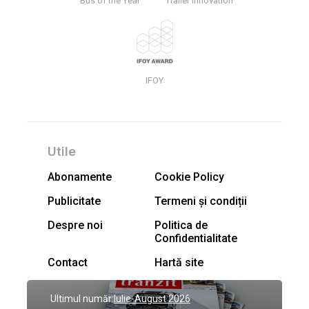
Bus of the Year
Trailer Innovation
IFOY
Utile
Abonamente
Cookie Policy
Publicitate
Termeni și condiții
Despre noi
Politica de
Confidentialitate
Contact
Hartă site
Ultimul număr:
Iulie-August 2026