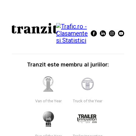
Tranzit este membru al juriilor:
Van of the Year
Truck of the Year