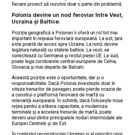
fiecare proiect să rezolve doar o parte din problemă.
Polonia devine un nod feroviar între Vest,
Ucraina și Baltice.
Poziția geografică a Poloniei îi oferă un rol tot mai
important în rețeaua feroviară europeană. La est, țara
este poartă de acces spre Ucraina. La nord, devine
legătura naturală cu statele baltice. La vest, se
conectează cu Germania și restul pieței UE. La sud,
poate lega coridoarele central-europene de Cehia,
Slovacia și mai departe de Balcani.
Această poziție este o oportunitate, dar și o
responsabilitate. Dacă Polonia investește doar în
viteza trenurilor de pasageri, poate pierde ocazia de
a construi o platformă feroviară de marfă cu
relevanță europeană. În schimb, dacă folosește noua
rețea pentru a elibera capacitate, a moderniza
terminale și a accelera trenurile de marfă, poate
deveni unul dintre principalele noduri intermodale ale
Europei Centrale și de Est.
În contextul reconstrucției Ucrainei și al relocării unor