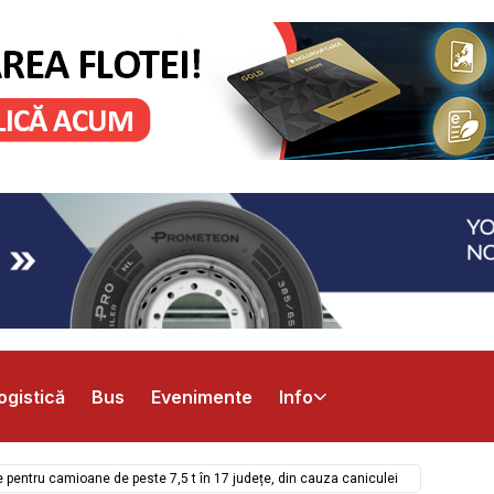
ogistică
Bus
Evenimente
Info
ie pentru camioane de peste 7,5 t în 17 județe, din cauza caniculei