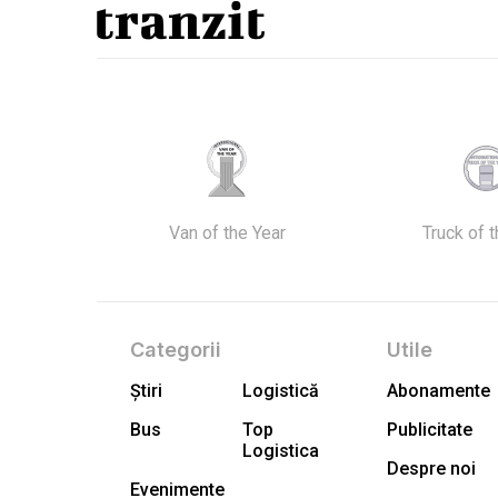
Van of the Year
Truck of 
Categorii
Utile
Știri
Logistică
Abonamente
Bus
Top
Publicitate
Logistica
Despre noi
Evenimente