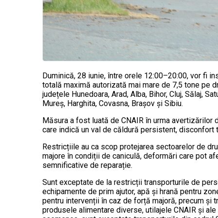
Duminică, 28 iunie, între orele 12:00–20:00, vor fi in
totală maximă autorizată mai mare de 7,5 tone pe dru
județele Hunedoara, Arad, Alba, Bihor, Cluj, Sălaj, 
Mureș, Harghita, Covasna, Brașov și Sibiu.
Măsura a fost luată de CNAIR în urma avertizărilor 
care indică un val de căldură persistent, disconfort
Restricțiile au ca scop protejarea sectoarelor de d
majore în condiții de caniculă, deformări care pot afec
semnificative de reparație.
Sunt exceptate de la restricții transporturile de pers
echipamente de prim ajutor, apă și hrană pentru zone 
pentru intervenții în caz de forță majoră, precum și 
produsele alimentare diverse, utilajele CNAIR și ale 