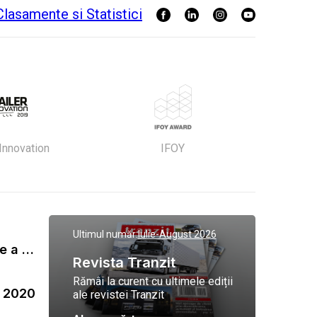
 Innovation
IFOY
Ultimul număr:
Iulie-August 2026
Gala Tranzit de premiere a celor mai eficienti operatori de transport marfa 2023
Revista Tranzit
Rămâi la curent cu ultimele ediții
a 2020
ale revistei Tranzit