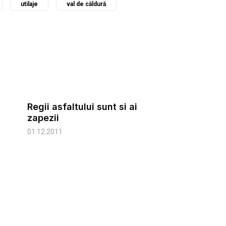
utilaje
val de căldură
Regii asfaltului sunt si ai
zapezii
01.12.2011