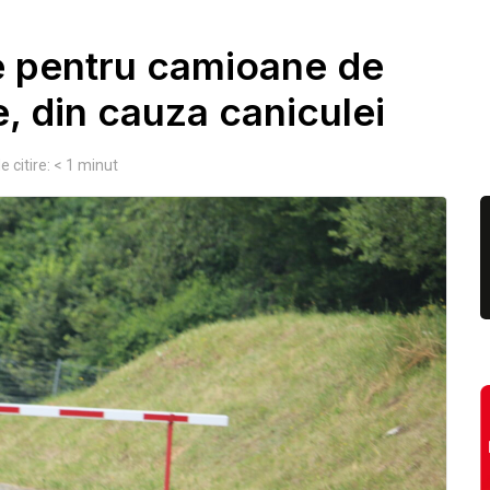
ție pentru camioane de
țe, din cauza caniculei
 citire:
< 1
minut