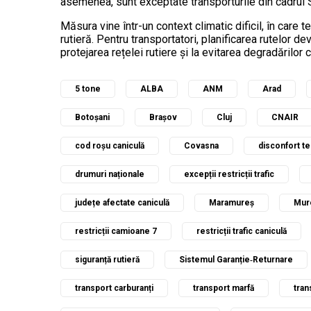
asemenea, sunt exceptate transporturile din cadrul 
Măsura vine într-un context climatic dificil, în care
rutieră. Pentru transportatori, planificarea rutelor dev
protejarea rețelei rutiere și la evitarea degradărilor 
5 tone
ALBA
ANM
Arad
Botoșani
Brașov
Cluj
CNAIR
cod roșu caniculă
Covasna
disconfort t
drumuri naționale
excepții restricții trafic
județe afectate caniculă
Maramureș
Mur
restricții camioane 7
restricții trafic caniculă
siguranță rutieră
Sistemul Garanție‑Returnare
transport carburanți
transport marfă
tran