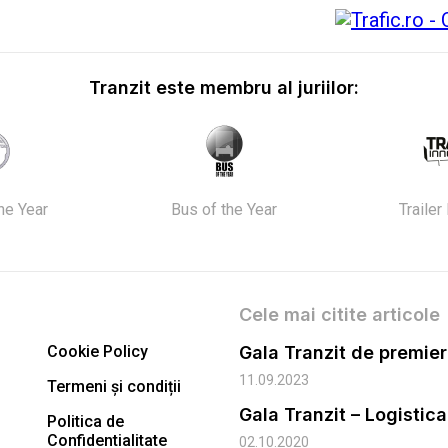
Tranzit este membru al juriilor:
the Year
Bus of the Year
Trailer
Cele mai citite articole
Cookie Policy
11.09.2023
Termeni și condiții
Gala Tranzit – Logistic
Politica de
Confidentialitate
02.10.2020