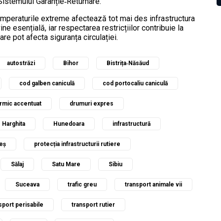
Sistemului Garanție‑Returnare.
 temperaturile extreme afectează tot mai des infrastructura
ine esențială, iar respectarea restricțiilor contribuie la
care pot afecta siguranța circulației.
autostrăzi
Bihor
Bistrița‑Năsăud
cod galben caniculă
cod portocaliu caniculă
ermic accentuat
drumuri expres
Harghita
Hunedoara
infrastructură
eș
protecția infrastructurii rutiere
Sălaj
Satu Mare
Sibiu
Suceava
trafic greu
transport animale vii
sport perisabile
transport rutier