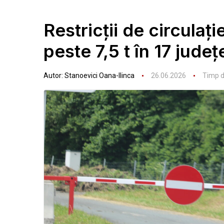
Restricții de circula
peste 7,5 t în 17 jude
Autor:
Stanoevici Oana-Ilinca
26.06.2026
Timp de