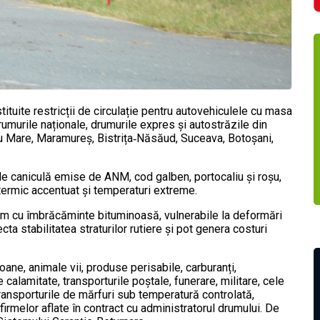
stituite restricții de circulație pentru autovehiculele cu masa
murile naționale, drumurile expres și autostrăzile din
Satu Mare, Maramureș, Bistrița‑Năsăud, Suceava, Botoșani,
de caniculă emise de ANM, cod galben, portocaliu și roșu,
 termic accentuat și temperaturi extreme.
rum cu îmbrăcăminte bituminoasă, vulnerabile la deformări
ta stabilitatea straturilor rutiere și pot genera costuri
oane, animale vii, produse perisabile, carburanți,
calamitate, transporturile poștale, funerare, militare, cele
transporturile de mărfuri sub temperatură controlată,
firmelor aflate în contract cu administratorul drumului. De