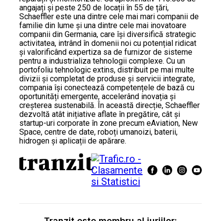
angajați și peste 250 de locații în 55 de țări,
Schaeffler este una dintre cele mai mari companii de
familie din lume și una dintre cele mai inovatoare
companii din Germania, care își diversifică strategic
activitatea, intrând în domenii noi cu potențial ridicat
și valorificând expertiza sa de furnizor de sisteme
pentru a industrializa tehnologii complexe. Cu un
portofoliu tehnologic extins, distribuit pe mai multe
divizii și completat de produse și servicii integrate,
compania își conectează competențele de bază cu
oportunități emergente, accelerând inovația și
creșterea sustenabilă. În această direcție, Schaeffler
dezvoltă atât inițiative aflate în pregătire, cât și
startup-uri corporate în zone precum eAviation, New
Space, centre de date, roboți umanoizi, baterii,
hidrogen și aplicații de apărare.
Tranzit este membru al juriilor: