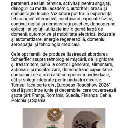
parteneri, sesiuni tehnice, activități pentru angajați,
dialoguri cu mediul academic, autorități, presă și
comunitățile locale. Vizitatorii pot trăi o experiență
tehnologică interactivă, combinând exponate fizice,
conținut digital și demonstrații practice, descoperind
aplicații și soluții utilizate într-o gamă largă de
domenii: automotive și mobilitate electrică, industrie
și automatizare, energie regenerabilă, domeniul
aerospațial și tehnologie medicală.
Cele opt familii de produse ilustrează abordarea
Schaeffler asupra tehnologiei mișcării, de la ghidare
și transmitere, până la control, generare, alimentare,
acționare și monitorizare, demonstrând capacitatea
companiei de a oferi atât componente individuale,
cât și soluții integrate pentru industrii diverse.
Turneul face parte din „European Roadshow 2026”,
desfășurat între iunie și decembrie, care traversează
șapte țări: Franța, România, Suedia, Finlanda, Cehia,
Polonia și Spania.