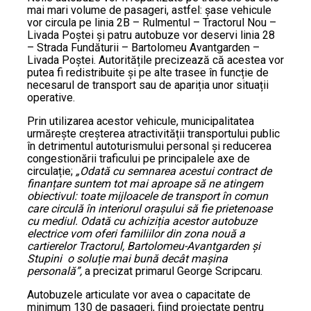
mai mari volume de pasageri, astfel: șase vehicule
vor circula pe linia 2B – Rulmentul – Tractorul Nou –
Livada Poștei și patru autobuze vor deservi linia 28
– Strada Fundăturii – Bartolomeu Avantgarden –
Livada Poștei. Autoritățile precizează că acestea vor
putea fi redistribuite și pe alte trasee în funcție de
necesarul de transport sau de apariția unor situații
operative.
Prin utilizarea acestor vehicule, municipalitatea
urmărește creșterea atractivității transportului public
în detrimentul autoturismului personal și reducerea
congestionării traficului pe principalele axe de
circulație;
„Odată cu semnarea acestui contract de
finanțare suntem tot mai aproape să ne atingem
obiectivul: toate mijloacele de transport în comun
care circulă în interiorul orașului să fie prietenoase
cu mediul. Odată cu achiziția acestor autobuze
electrice vom oferi familiilor din zona nouă a
cartierelor Tractorul, Bartolomeu-Avantgarden și
Stupini o soluție mai bună decât mașina
personală”,
a precizat primarul George Scripcaru.
Autobuzele articulate vor avea o capacitate de
minimum 130 de pasageri, fiind proiectate pentru