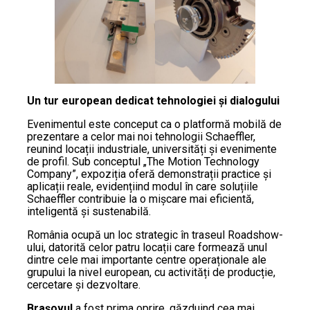
Un tur european dedicat tehnologiei și dialogului
Evenimentul este conceput ca o platformă mobilă de
prezentare a celor mai noi tehnologii Schaeffler,
reunind locații industriale, universități și evenimente
de profil. Sub conceptul „The Motion Technology
Company”, expoziția oferă demonstrații practice și
aplicații reale, evidențiind modul în care soluțiile
Schaeffler contribuie la o mișcare mai eficientă,
inteligentă și sustenabilă.
România ocupă un loc strategic în traseul Roadshow-
ului, datorită celor patru locații care formează unul
dintre cele mai importante centre operaționale ale
grupului la nivel european, cu activități de producție,
cercetare și dezvoltare.
Brașovul
a fost prima oprire, găzduind cea mai