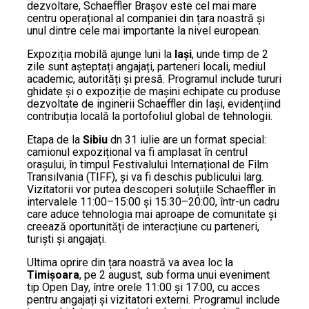
dezvoltare, Schaeffler Brașov este cel mai mare
centru operațional al companiei din țara noastră și
unul dintre cele mai importante la nivel european.
Expoziția mobilă ajunge luni la
Iași
, unde timp de 2
zile sunt așteptați angajați, parteneri locali, mediul
academic, autorități și presă. Programul include tururi
ghidate și o expoziție de mașini echipate cu produse
dezvoltate de inginerii Schaeffler din Iași, evidențiind
contribuția locală la portofoliul global de tehnologii.
Etapa de la
Sibiu
dn 31 iulie are un format special:
camionul expozițional va fi amplasat în centrul
orașului, în timpul Festivalului Internațional de Film
Transilvania (TIFF), și va fi deschis publicului larg.
Vizitatorii vor putea descoperi soluțiile Schaeffler în
intervalele 11:00–15:00 și 15:30–20:00, într-un cadru
care aduce tehnologia mai aproape de comunitate și
creează oportunități de interacțiune cu parteneri,
turiști și angajați.
Ultima oprire din țara noastră va avea loc la
Timișoara
, pe 2 august, sub forma unui eveniment
tip Open Day, între orele 11:00 și 17:00, cu acces
pentru angajați și vizitatori externi. Programul include