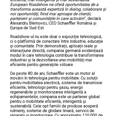
European Roadshow ne oferă oportunitatea de a
transforma această expertiză în dialog, colaborare și
noi oportunități, fiind mai aproape de clienții,
partenerii și comunitățile în care activăm
”, declară
Alexandru Blemovici, CEO Schaeffler România și
Europa de Sud-Est.
Roadshow-ul nu este doar o expoziție tehnologică,
ci o platformă de conectare între industrie, educație
și comunitate. Prin demonstrații, aplicații reale și
interacțiune directă, compania germană evidențiază
modul în care tehnologia contribuie la transformarea
industriei și la dezvoltarea unei mobilități mai
eficiente pentru generațiile viitoare.
De peste 80 de ani, Schaeffler este un motor al
inovării în tehnologia pentru mobilitate. Cu soluții
pentru mobilitatea electrică, sisteme de transmisie
eficiente, tehnologii pentru șasiu, energii
regenerabile și monitorizarea inteligentă a
echipamentelor, compania este un partener global
pentru o mobilitate eficientă, inteligentă și
sustenabilă. Cele opt familii de produse acoperă
rulmenți, sisteme de ghidare liniară, servicii de
reparații și monitorizare. Cu aproximativ 110.000 de