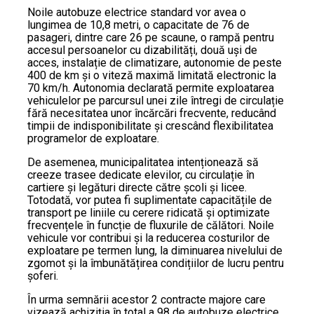
Noile autobuze electrice standard vor avea o
lungimea de 10,8 metri, o capacitate de 76 de
pasageri, dintre care 26 pe scaune, o rampă pentru
accesul persoanelor cu dizabilități, două uși de
acces, instalație de climatizare, autonomie de peste
400 de km și o viteză maximă limitată electronic la
70 km/h. Autonomia declarată permite exploatarea
vehiculelor pe parcursul unei zile întregi de circulație
fără necesitatea unor încărcări frecvente, reducând
timpii de indisponibilitate și crescând flexibilitatea
programelor de exploatare.
De asemenea, municipalitatea intenționează să
creeze trasee dedicate elevilor, cu circulație în
cartiere și legături directe către școli și licee.
Totodată, vor putea fi suplimentate capacitățile de
transport pe liniile cu cerere ridicată și optimizate
frecvențele în funcție de fluxurile de călători. Noile
vehicule vor contribui și la reducerea costurilor de
exploatare pe termen lung, la diminuarea nivelului de
zgomot și la îmbunătățirea condițiilor de lucru pentru
șoferi.
În urma semnării acestor 2 contracte majore care
vizează achiziția în total a 98 de autobuze electrice