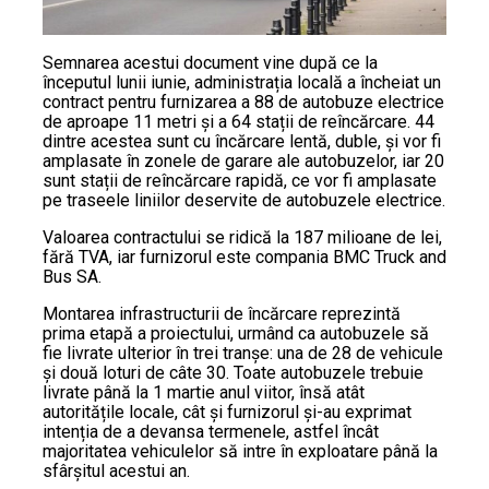
Semnarea acestui document vine după ce la
începutul lunii iunie, administrația locală a încheiat un
contract pentru furnizarea a 88 de autobuze electrice
de aproape 11 metri și a 64 stații de reîncărcare. 44
dintre acestea sunt cu încărcare lentă, duble, și vor fi
amplasate în zonele de garare ale autobuzelor, iar 20
sunt stații de reîncărcare rapidă, ce vor fi amplasate
pe traseele liniilor deservite de autobuzele electrice.
Valoarea contractului se ridică la 187 milioane de lei,
fără TVA, iar furnizorul este compania BMC Truck and
Bus SA.
Montarea infrastructurii de încărcare reprezintă
prima etapă a proiectului, urmând ca autobuzele să
fie livrate ulterior în trei tranșe: una de 28 de vehicule
și două loturi de câte 30. Toate autobuzele trebuie
livrate până la 1 martie anul viitor, însă atât
autoritățile locale, cât și furnizorul și-au exprimat
intenția de a devansa termenele, astfel încât
majoritatea vehiculelor să intre în exploatare până la
sfârșitul acestui an.