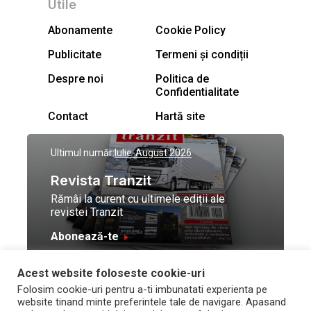
Utile
Abonamente
Cookie Policy
Publicitate
Termeni și condiții
Despre noi
Politica de
Confidentialitate
Contact
Hartă site
Ultimul număr:
Iulie-August 2026
Revista Tranzit
Rămâi la curent cu ultimele ediții ale
revistei Tranzit
Abonează-te
Acest website foloseste cookie-uri
© Toate drepturile
Design by
High Contrast
Folosim cookie-uri pentru a-ti imbunatati experienta pe
rezervate Trafic Media
and development by
Neo
website tinand minte preferintele tale de navigare. Apasand
2026
Vision Technologies