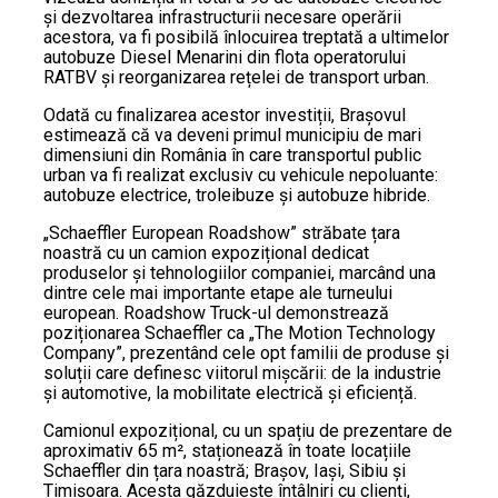
și dezvoltarea infrastructurii necesare operării
acestora, va fi posibilă înlocuirea treptată a ultimelor
autobuze Diesel Menarini din flota operatorului
RATBV și reorganizarea rețelei de transport urban.
Odată cu finalizarea acestor investiții, Brașovul
estimează că va deveni primul municipiu de mari
dimensiuni din România în care transportul public
urban va fi realizat exclusiv cu vehicule nepoluante:
autobuze electrice, troleibuze și autobuze hibride.
„Schaeffler European Roadshow” străbate țara
noastră cu un camion expozițional dedicat
produselor și tehnologiilor companiei, marcând una
dintre cele mai importante etape ale turneului
european. Roadshow Truck-ul demonstrează
poziționarea Schaeffler ca „The Motion Technology
Company”, prezentând cele opt familii de produse și
soluții care definesc viitorul mișcării: de la industrie
și automotive, la mobilitate electrică și eficiență.
Camionul expozițional, cu un spațiu de prezentare de
aproximativ 65 m², staționează în toate locațiile
Schaeffler din țara noastră; Brașov, Iași, Sibiu și
Timișoara. Acesta găzduiește întâlniri cu clienți,