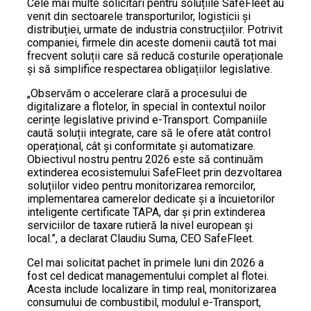
Cele mai multe solicitări pentru soluțiile SafeFleet au
venit din sectoarele transporturilor, logisticii și
distribuției, urmate de industria construcțiilor. Potrivit
companiei, firmele din aceste domenii caută tot mai
frecvent soluții care să reducă costurile operaționale
și să simplifice respectarea obligațiilor legislative.
„Observăm o accelerare clară a procesului de
digitalizare a flotelor, în special în contextul noilor
cerințe legislative privind e-Transport. Companiile
caută soluții integrate, care să le ofere atât control
operațional, cât și conformitate și automatizare.
Obiectivul nostru pentru 2026 este să continuăm
extinderea ecosistemului SafeFleet prin dezvoltarea
soluțiilor video pentru monitorizarea remorcilor,
implementarea camerelor dedicate și a încuietorilor
inteligente certificate TAPA, dar și prin extinderea
serviciilor de taxare rutieră la nivel european și
local.”, a declarat Claudiu Suma, CEO SafeFleet.
Cel mai solicitat pachet în primele luni din 2026 a
fost cel dedicat managementului complet al flotei.
Acesta include localizare în timp real, monitorizarea
consumului de combustibil, modulul e-Transport,