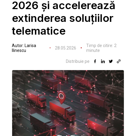
2026 și accelerează
extinderea soluțiilor
telematice
Autor:
Larisa
Timp de citire:
2
28.05.2026
Ilinescu
minute
Distribuie pe