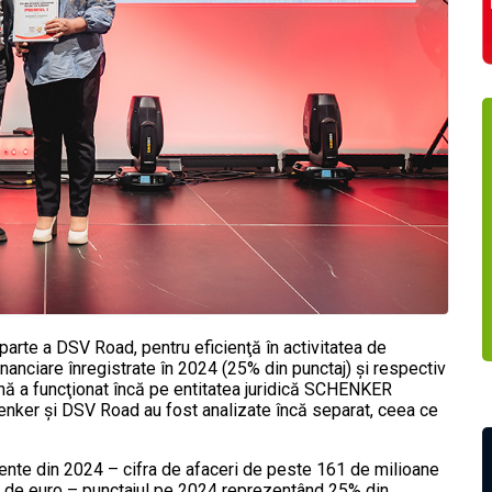
arte a DSV Road, pentru eficienţă în activitatea de
inanciare înregistrate în 2024 (25% din punctaj) şi respectiv
nă a funcţionat încă pe entitatea juridică SCHENKER
nker şi DSV Road au fost analizate încă separat, ceea ce
lente din 2024 – cifra de afaceri de peste 161 de milioane
ane de euro – punctajul pe 2024 reprezentând 25% din