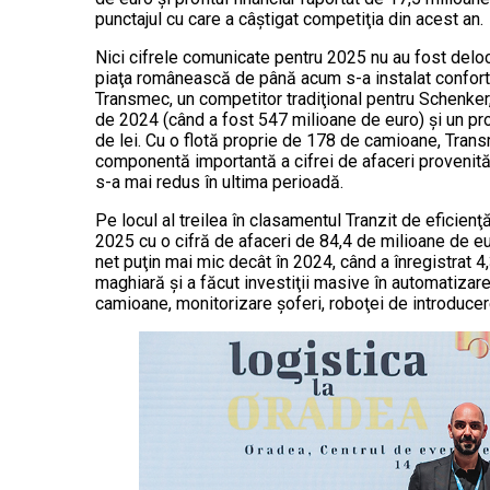
punctajul cu care a câştigat competiţia din acest an.
Nici cifrele comunicate pentru 2025 nu au fost deloc
piaţa românească de până acum s-a instalat confortab
Transmec, un competitor tradiţional pentru Schenker,
de 2024 (când a fost 547 milioane de euro) şi un pro
de lei. Cu o flotă proprie de 178 de camioane, Tran
componentă importantă a cifrei de afaceri provenită 
s-a mai redus în ultima perioadă.
Pe locul al treilea în clasamentul Tranzit de eficienţă
2025 cu o cifră de afaceri de 84,4 de milioane de eu
net puţin mai mic decât în 2024, când a înregistrat 4
maghiară şi a făcut investiţii masive în automatiza
camioane, monitorizare şoferi, roboţei de introducer