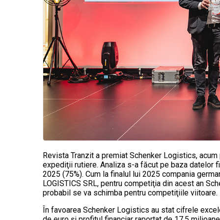
Revista Tranzit a premiat Schenker Logistics, acum p
expediţii rutiere. Analiza s-a făcut pe baza datelor f
2025 (75%). Cum la finalul lui 2025 compania germa
LOGISTICS SRL, pentru competiţia din acest an Sche
probabil se va schimba pentru competiţiile viitoare.
În favoarea Schenker Logistics au stat cifrele exce
de euro şi profitul financiar raportat de 17,5 milio