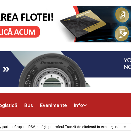
ogistică
Bus
Evenimente
Info
rte a Grupului DSV, a câştigat trofeul Tranzit de eficienţă în expediţii rutiere