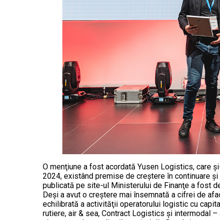
O menţiune a fost acordată Yusen Logistics, care şi-
2024, existând premise de creştere în continuare şi
publicată pe site-ul Ministerului de Finanţe a fost de
Deşi a avut o creştere mai însemnată a cifrei de afac
echilibrată a activităţii operatorului logistic cu capi
rutiere, air & sea, Contract Logistics şi intermodal –