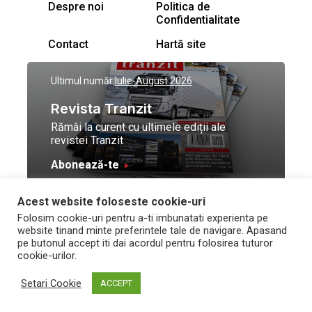
Despre noi
Politica de
Confidentialitate
Contact
Hartă site
Ultimul număr:
Iulie-August 2026
Revista Tranzit
Rămâi la curent cu ultimele ediții ale
revistei Tranzit
Abonează-te
Acest website foloseste cookie-uri
© Toate drepturile
Design by
High Contrast
Folosim cookie-uri pentru a-ti imbunatati experienta pe
rezervate Trafic Media
and development by
Neo
website tinand minte preferintele tale de navigare. Apasand
2026
Vision Technologies
pe butonul accept iti dai acordul pentru folosirea tuturor
cookie-urilor.
Setari Cookie
ACCEPT