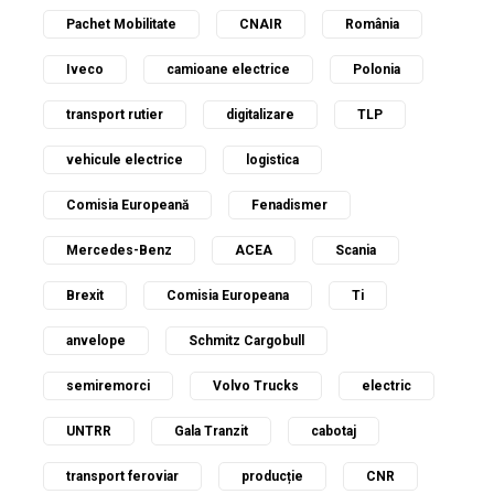
Pachet Mobilitate
CNAIR
România
Iveco
camioane electrice
Polonia
transport rutier
digitalizare
TLP
vehicule electrice
logistica
Comisia Europeană
Fenadismer
Mercedes-Benz
ACEA
Scania
Brexit
Comisia Europeana
Ti
anvelope
Schmitz Cargobull
semiremorci
Volvo Trucks
electric
UNTRR
Gala Tranzit
cabotaj
transport feroviar
producție
CNR