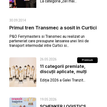
La categoria „cel mai...
30.09.2014
Primul tren Transmec a sosit in Curtici
P&O Ferrymasters si Transmec au realizat un
parteneriat care presupune lansarea unei linii de
transport intermodal intre Curtici si...
26.05.2026
Premium
11 categorii premiate,
discuții aplicate, mulți
lideri ai industriei...
Ediția 2026 a Galei Tranzit...
19.05.2026
SCHENKER LOGISTICS,