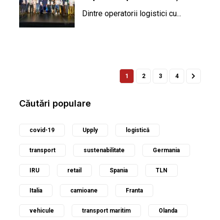
au diminuat activele în...
Dintre operatorii logistici cu...
1
2
3
4
Căutări populare
covid-19
Upply
logistică
transport
sustenabilitate
Germania
IRU
retail
Spania
TLN
Italia
camioane
Franta
vehicule
transport maritim
Olanda