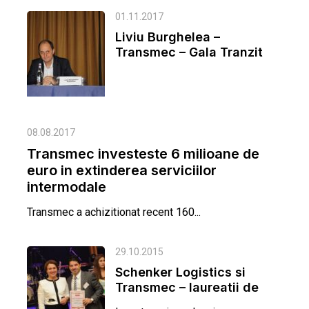
01.11.2017
Liviu Burghelea –
Transmec – Gala Tranzit
2017
08.08.2017
Transmec investeste 6 milioane de
euro in extinderea serviciilor
intermodale
Transmec a achizitionat recent 160...
29.10.2015
Schenker Logistics si
Transmec – laureatii de
la categoria firme de...