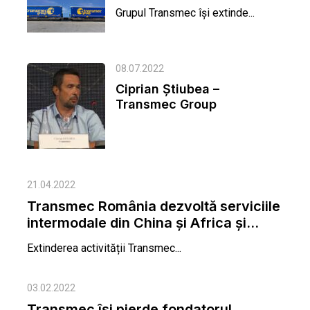
Grupul Transmec își extinde...
08.07.2022
Ciprian Știubea –
Transmec Group
21.04.2022
Transmec România dezvoltă serviciile
intermodale din China și Africa și...
Extinderea activității Transmec...
03.02.2022
Transmec își pierde fondatorul