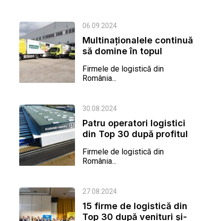
06.09.2024
Multinaționalele continuă
să domine în topul
activelor operatorilor...
Firmele de logistică din
România...
30.08.2024
Patru operatori logistici
din Top 30 după profitul
pe 2023 au venituri de...
Firmele de logistică din
România...
27.08.2024
15 firme de logistică din
Top 30 după venituri și-