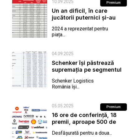
10.09.2025
Premium
Un an dificil, în care
jucătorii puternici și-au
consolidat poziția
2024 a reprezentat pentru
piața...
04.09.2025
Schenker își păstrează
supremația pe segmentul
expedițiilor rutiere,...
Schenker Logistics
România își...
05.05.2025
Premium
16 ore de conferință, 18
premii, aproape 500 de
participanți.
Desfășurată pentru a doua...