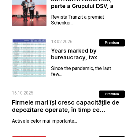
parte a Grupului DSV, a
câştigat trofeul Tranzit
Revista Tranzit a premiat
de...
Schenker...
13.02.2026
Premium
Years marked by
bureaucracy, tax
increases, and reduced
Since the pandemic, the last
consumption
few...
16.10.2025
Premium
Firmele mari își cresc capacitățile de
depozitare operate, în timp ce...
Activele celor mai importante...