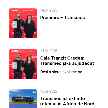
14.04.2025
Premiere – Transmec
14.04.2025
Gala Tranzit Oradea:
Transmec şi-a adjudecat
titlul de eficienţă
Deşi a pierdut volume pe...
pentru...
15.09.2022
Transmec își extinde
rețeaua în Africa de Nord