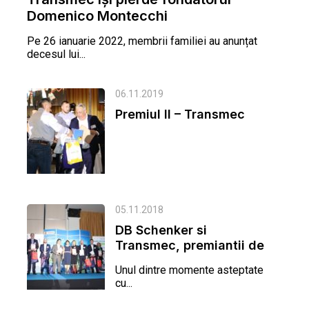
Domenico Montecchi
Pe 26 ianuarie 2022, membrii familiei au anunțat
decesul lui...
06.11.2019
Premiul II – Transmec
05.11.2018
DB Schenker si
Transmec, premiantii de
la expeditii
Unul dintre momente asteptate
cu...