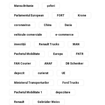
Marea Britanie
șoferi
Parlamentul European
FORT
Krone
coronavirus
China
Dacia
vehicule comerciale
e-commerce
investiții
Renault Trucks
MAN
Pachetul Mobilitate
Europa
FNTR
FAN Courier
ANAF
DB Schenker
depozit
curierat
UE
Ministerul Transporturilor
Ford Trucks
Pachetul Mobilitate 1
depozitare
Renault
Gebrüder Weiss