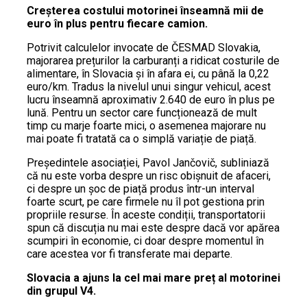
Creșterea costului motorinei înseamnă mii de
euro în plus pentru fiecare camion.
Potrivit calculelor invocate de ČESMAD Slovakia,
majorarea prețurilor la carburanți a ridicat costurile de
alimentare, în Slovacia și în afara ei, cu până la 0,22
euro/km. Tradus la nivelul unui singur vehicul, acest
lucru înseamnă aproximativ 2.640 de euro în plus pe
lună. Pentru un sector care funcționează de mult
timp cu marje foarte mici, o asemenea majorare nu
mai poate fi tratată ca o simplă variație de piață.
Președintele asociației, Pavol Jančovič, subliniază
că nu este vorba despre un risc obișnuit de afaceri,
ci despre un șoc de piață produs într-un interval
foarte scurt, pe care firmele nu îl pot gestiona prin
propriile resurse. În aceste condiții, transportatorii
spun că discuția nu mai este despre dacă vor apărea
scumpiri în economie, ci doar despre momentul în
care acestea vor fi transferate mai departe.
Slovacia a ajuns la cel mai mare preț al motorinei
din grupul V4.