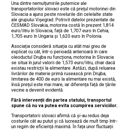
Una dintre nemulțumirile puternice ale
transportatorilor slovaci este că prețul motorinei din
Slovacia a ajuns peste nivelurile din celelalte state
ale grupului Vișegrad. Potrivit datelor prezentate de
ČESMAD Slovakia, motorina costă în prezent 1,814
euro/litru în Slovacia, față de 1,707 euro în Cehia,
1,705 euro în Ungaria și 1,620 euro în Polonia.
Asociația consideră situația cu atât mai greu de
explicat cu cât, într-o perioadă anterioară în care
oleoductul Drujba nu funcționa, motorina în Slovacia
se situa în jurul valorii de 1,573 euro/litru, chiar dacă
existau restricții la alimentare. Astăzi, după reluarea
livrărilor de materie primă rusească prin Drujba,
limitarea de 400 de euro la alimentare nu mai există,
însă prețul este mai mare, iar diferența față de țările
vecine a devenit evidentă.
Fără intervenții din partea statului, transportul
spune că nu va putea evita scumpirea serviciilor.
Transportatorii slovaci afirmă că și-au redus deja
costurile cât au putut și că lucrează de mult timp într-
un regim de eficiență maximă. În fața unor fluctuații