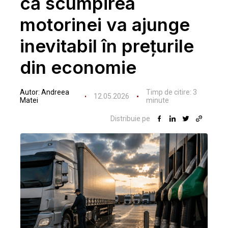
că scumpirea
motorinei va ajunge
inevitabil în prețurile
din economie
Autor:
Andreea
Timp de citire:
3
12.05.2026
Matei
minute
Distribuie pe