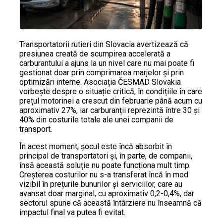
Transportatorii rutieri din Slovacia avertizează că
presiunea creată de scumpirea accelerată a
carburantului a ajuns la un nivel care nu mai poate fi
gestionat doar prin comprimarea marjelor și prin
optimizări interne. Asociația ČESMAD Slovakia
vorbește despre o situație critică, în condițiile în care
prețul motorinei a crescut din februarie până acum cu
aproximativ 27%, iar carburanții reprezintă între 30 și
40% din costurile totale ale unei companii de
transport.
În acest moment, șocul este încă absorbit în
principal de transportatori și, în parte, de companii,
însă această soluție nu poate funcționa mult timp.
Creșterea costurilor nu s-a transferat încă în mod
vizibil în prețurile bunurilor și serviciilor, care au
avansat doar marginal, cu aproximativ 0,2-0,4%, dar
sectorul spune că această întârziere nu înseamnă că
impactul final va putea fi evitat.