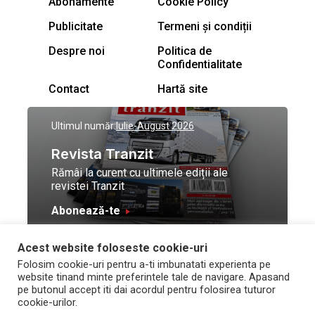
Abonamente
Cookie Policy
Publicitate
Termeni și condiții
Despre noi
Politica de
Confidentialitate
Contact
Hartă site
Ultimul număr:
Iulie-August 2026
Revista Tranzit
Rămâi la curent cu ultimele ediții ale
revistei Tranzit
Abonează-te
Acest website foloseste cookie-uri
© Toate drepturile
Design by
High Contrast
Folosim cookie-uri pentru a-ti imbunatati experienta pe
rezervate Trafic Media
and development by
Neo
website tinand minte preferintele tale de navigare. Apasand
2026
Vision Technologies
pe butonul accept iti dai acordul pentru folosirea tuturor
cookie-urilor.