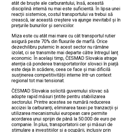
atât de bruște ale carburantului, însă, această
disciplină internă nu mai este suficientă. În lipsa unei
reacții sistemice, costul transportului va trebui să
crească, iar această creștere va ajunge inevitabil și în
prețurile bunurilor și serviciilor.
Miza este cu atât mai mare cu cât transportul rutier
asigură peste 70% din fluxurile de marfă. Orice
dezechilibru puternic în acest sector nu rămâne
izolat, ci se transmite mai departe către întregul lanț
economic. În același timp, ČESMAD Slovakia atrage
atenția că ponderea transportatorilor slovaci în piață
este deja în scădere, ceea ce face și mai dificilă
susținerea competitivității interne într-un context
regional tot mai tensionat.
ČESMAD Slovakia solicită guvernului slovac să
adopte rapid măsuri țintite pentru stabilizarea
sectorului. Printre acestea se numără reducerea
accizei la carburanți, eliminarea taxei pe tranzacții și
utilizarea mecanismului european care permite
acordarea unui sprijin de până la 50.000 de euro pe
companie. În plus, transportatorii cer și măsuri de
stimulare a investițiilor și a ocupării, inclusiv prin