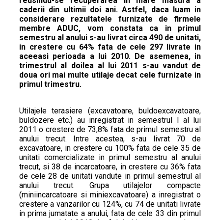
reusindu-se recuperarea in mare masura a
caderii din ultimii doi ani. Astfel, daca luam in
considerare rezultatele furnizate de firmele
membre ADUC, vom constata ca in primul
semestru al anului s-au livrat circa 490 de unitati,
in crestere cu 64% fata de cele 297 livrate in
aceeasi perioada a lui 2010. De asemenea, in
trimestrul al doilea al lui 2011 s-au vandut de
doua ori mai multe utilaje decat cele furnizate in
primul trimestru.
Utilajele terasiere (excavatoare, buldoexcavatoare,
buldozere etc.) au inregistrat in semestrul I al lui
2011 o crestere de 73,8% fata de primul semestru al
anului trecut. Intre acestea, s-au livrat 70 de
excavatoare, in crestere cu 100% fata de cele 35 de
unitati comercializate in primul semestru al anului
trecut, si 38 de incarcatoare, in crestere cu 36% fata
de cele 28 de unitati vandute in primul semestrul al
anului trecut. Grupa utilajelor compacte
(miniincarcatoare si miniexcavatoare) a inregistrat o
crestere a vanzarilor cu 124%, cu 74 de unitati livrate
in prima jumatate a anului, fata de cele 33 din primul