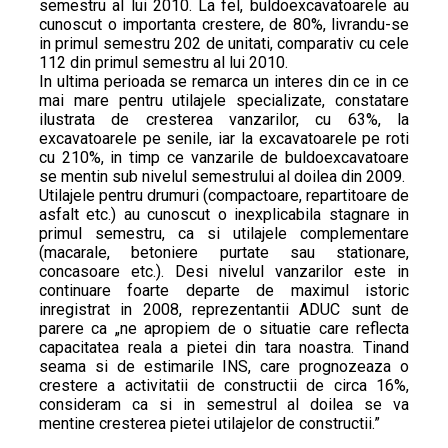
semestru al lui 2010. La fel, buldoexcavatoarele au
cunoscut o importanta crestere, de 80%, livrandu-se
in primul semestru 202 de unitati, comparativ cu cele
112 din primul semestru al lui 2010.
In ultima perioada se remarca un interes din ce in ce
mai mare pentru utilajele specializate, constatare
ilustrata de cresterea vanzarilor, cu 63%, la
excavatoarele pe senile, iar la excavatoarele pe roti
cu 210%, in timp ce vanzarile de buldoexcavatoare
se mentin sub nivelul semestrului al doilea din 2009.
Utilajele pentru drumuri (compactoare, repartitoare de
asfalt etc.) au cunoscut o inexplicabila stagnare in
primul semestru, ca si utilajele complementare
(macarale, betoniere purtate sau stationare,
concasoare etc.). Desi nivelul vanzarilor este in
continuare foarte departe de maximul istoric
inregistrat in 2008, reprezentantii ADUC sunt de
parere ca „ne apropiem de o situatie care reflecta
capacitatea reala a pietei din tara noastra. Tinand
seama si de estimarile INS, care prognozeaza o
crestere a activitatii de constructii de circa 16%,
consideram ca si in semestrul al doilea se va
mentine cresterea pietei utilajelor de constructii.”