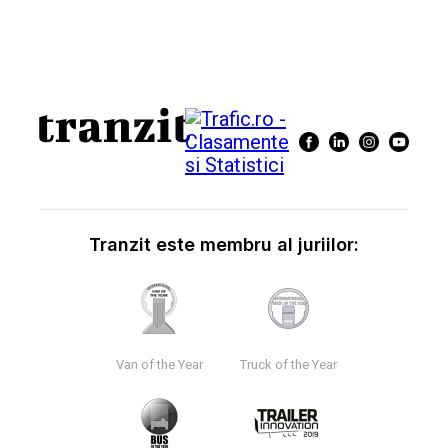
Tranzit este membru al juriilor:
Van of the Year
Truck of the Year