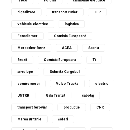
Iveco
Polonia
camioane electrice
digitalizare
transport rutier
TLP
vehicule electrice
logistica
Fenadismer
Comisia Europeană
Mercedes-Benz
ACEA
Scania
Brexit
Comisia Europeana
Ti
anvelope
Schmitz Cargobull
semiremorci
Volvo Trucks
electric
UNTRR
Gala Tranzit
cabotaj
transport feroviar
producție
CNR
Marea Britanie
șoferi