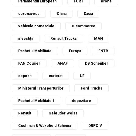
Parlamentul European
FORT
Krone
coronavirus
China
Dacia
vehicule comerciale
e-commerce
investiții
Renault Trucks
MAN
Pachetul Mobilitate
Europa
FNTR
FAN Courier
ANAF
DB Schenker
depozit
curierat
UE
Ministerul Transporturilor
Ford Trucks
Pachetul Mobilitate 1
depozitare
Renault
Gebrüder Weiss
Cushman & Wakefield Echinox
DRPCIV