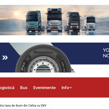
ogistică
Bus
Evenimente
Info
entru taxa de drum din Cehia cu DKV