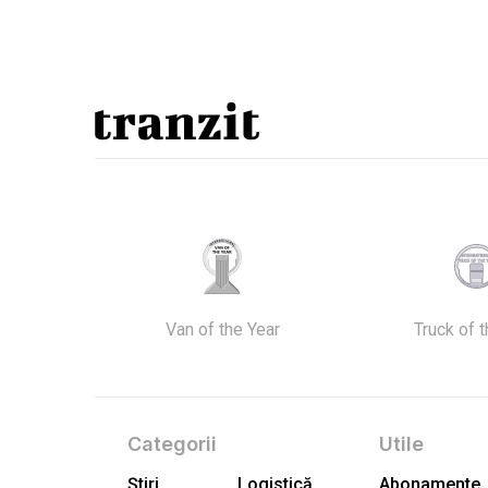
Van of the Year
Truck of 
Categorii
Utile
Știri
Logistică
Abonamente