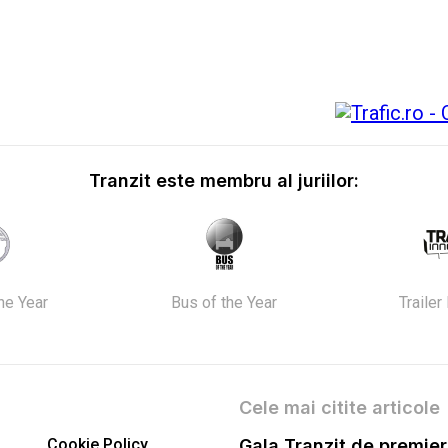
Tranzit este membru al juriilor:
the Year
Bus of the Year
Trailer
Cele mai citite articole
Cookie Policy