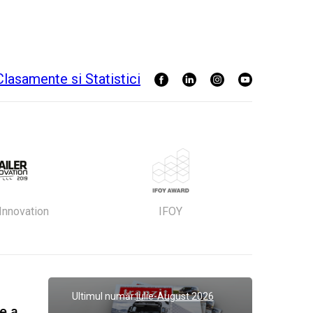
 Innovation
IFOY
Ultimul număr:
Iulie-August 2026
Gala Tranzit de premiere a celor mai eficienti operatori de transport marfa 2023