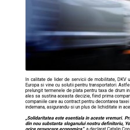
In calitate de lider de servicii de mobilitate, DKV
Europa si vine cu solutii pentru transportatori. Astf
prelungit termenele de plata pentru taxa de drum in
ales sa sustina aceasta decizie, fiind prima companie
companiile care au contract pentru decontarea taxei 
indemana, asigurandu-si un plus de lichiditate in ac
„Solidaritatea este esentiala in aceste vremuri. Pr
din nou substanta sloganului nostru definitoriu,
orice provocare economica”
, a declarat Catalin C