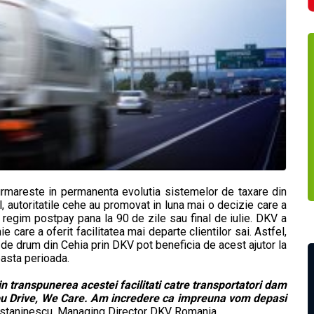
 urmareste in permanenta evolutia sistemelor de taxare din
el, autoritatile cehe au promovat in luna mai o decizie care a
 regim postpay pana la 90 de zile sau final de iulie. DKV a
 care a oferit facilitatea mai departe clientilor sai. Astfel,
de drum din Cehia prin DKV pot beneficia de acest ajutor la
easta perioada.
in transpunerea acestei facilitati catre transportatori dam
 You Drive, We Care. Am incredere ca impreuna vom depasi
onstaninescu, Managing Director DKV Romania.