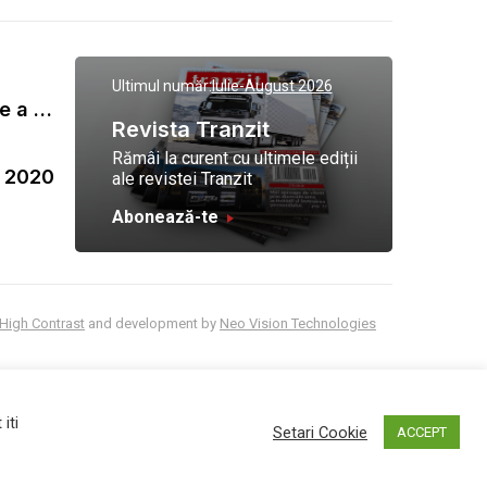
Ultimul număr:
Iulie-August 2026
Gala Tranzit de premiere a celor mai eficienti operatori de transport marfa 2023
Revista Tranzit
Rămâi la curent cu ultimele ediții
a 2020
ale revistei Tranzit
Abonează-te
High Contrast
and development by
Neo Vision Technologies
iti
Setari Cookie
ACCEPT