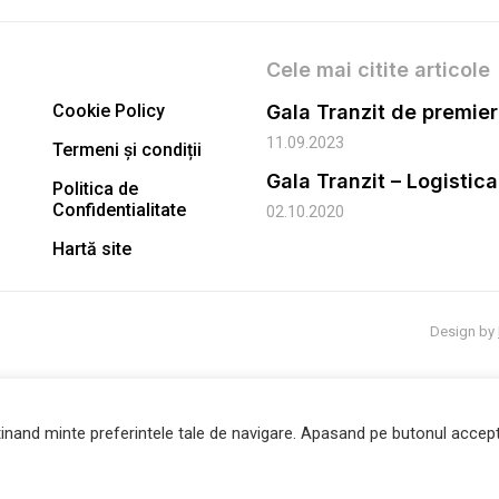
Cele mai citite articole
Cookie Policy
11.09.2023
Termeni și condiții
Gala Tranzit – Logistic
Politica de
Confidentialitate
02.10.2020
Hartă site
Design by
inand minte preferintele tale de navigare. Apasand pe butonul accept 