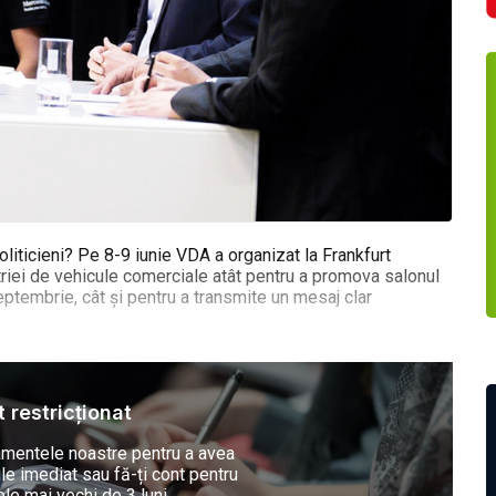
liticieni? Pe 8-9 iunie VDA a organizat la Frankfurt
ustriei de vehicule comerciale atât pentru a promova salonul
eptembrie, cât și pentru a transmite un mesaj clar
 restricționat
mentele noastre pentru a avea
ile imediat sau fă-ți cont pentru
ele mai vechi de 3 luni.