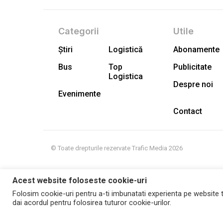
Categorii
Utile
Știri
Logistică
Abonamente
Bus
Top
Publicitate
Logistica
Despre noi
Evenimente
Contact
© Toate drepturile rezervate Trafic Media 2026
Acest website foloseste cookie-uri
Folosim cookie-uri pentru a-ti imbunatati experienta pe website t
dai acordul pentru folosirea tuturor cookie-urilor.