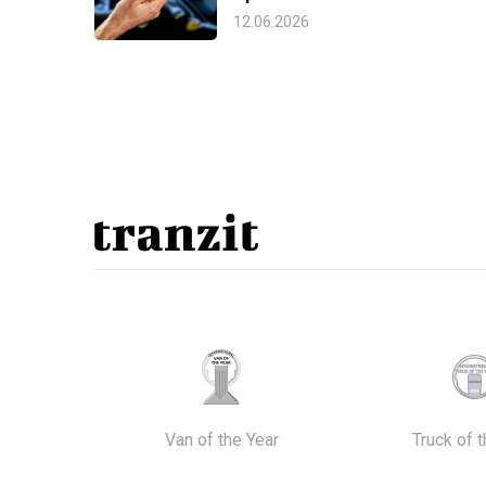
12.06.2026
Van of the Year
Truck of 