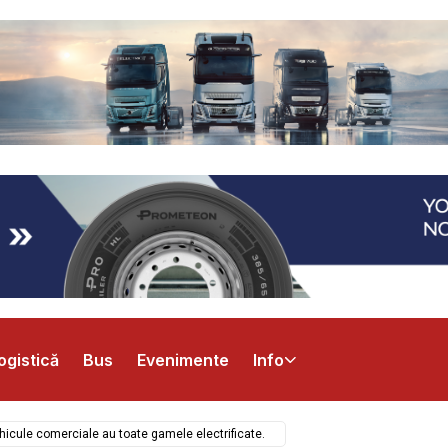
ogistică
Bus
Evenimente
Info
hicule comerciale au toate gamele electrificate.