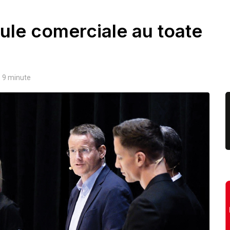
ule comerciale au toate
:
9
minute