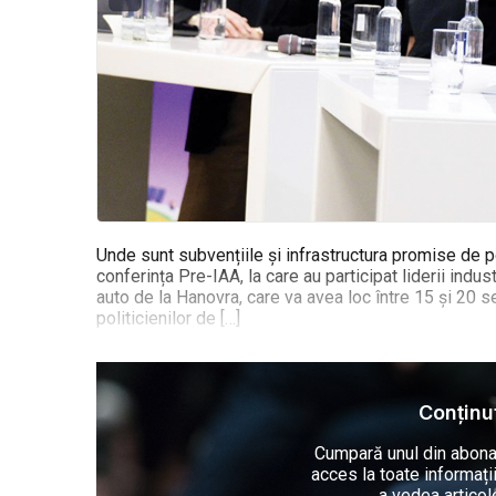
Unde sunt subvențiile și infrastructura promise de po
conferința Pre-IAA, la care au participat liderii ind
auto de la Hanovra, care va avea loc între 15 și 20 s
politicienilor de […]
Conținut
Cumpară unul din abona
acces la toate informați
a vedea articol