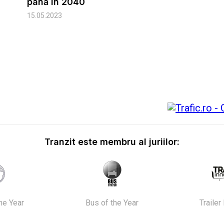
până în 2040
15.05.2023
Tranzit este membru al juriilor:
the Year
Bus of the Year
Trailer