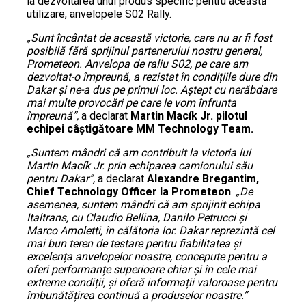
la dezvoltarea unui produs specific pentru această
utilizare, anvelopele S02 Rally.
„Sunt încântat de această victorie, care nu ar fi fost
posibilă fără sprijinul partenerului nostru general,
Prometeon. Anvelopa de raliu S02, pe care am
dezvoltat-o împreună, a rezistat în condițiile dure din
Dakar și ne-a dus pe primul loc. Aștept cu nerăbdare
mai multe provocări pe care le vom înfrunta
împreună”,
a declarat
Martin Macík Jr. pilotul
echipei câștigătoare MM Technology Team.
„Suntem mândri că am contribuit la victoria lui
Martin Macík Jr. prin echiparea camionului său
pentru Dakar”,
a declarat
Alexandre Bregantim,
Chief Technology Officer la Prometeon
.
„De
asemenea, suntem mândri că am sprijinit echipa
Italtrans, cu Claudio Bellina, Danilo Petrucci și
Marco Arnoletti, în călătoria lor. Dakar reprezintă cel
mai bun teren de testare pentru fiabilitatea și
excelența anvelopelor noastre, concepute pentru a
oferi performanțe superioare chiar și în cele mai
extreme condiții, și oferă informații valoroase pentru
îmbunătățirea continuă a produselor noastre.”