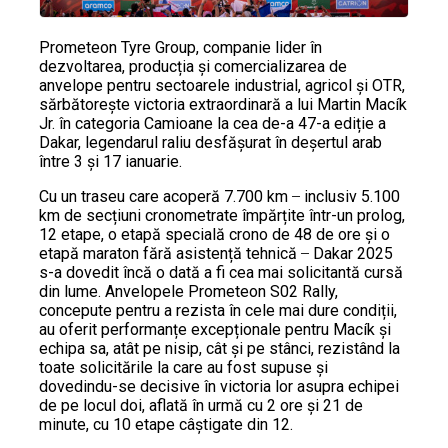
Prometeon Tyre Group, companie lider în
dezvoltarea, producția și comercializarea de
anvelope pentru sectoarele industrial, agricol și OTR,
sărbătorește victoria extraordinară a lui Martin Macík
Jr. în categoria Camioane la cea de-a 47-a ediție a
Dakar, legendarul raliu desfășurat în deșertul arab
între 3 și 17 ianuarie.
Cu un traseu care acoperă 7.700 km ̶ inclusiv 5.100
km de secțiuni cronometrate împărțite într-un prolog,
12 etape, o etapă specială crono de 48 de ore și o
etapă maraton fără asistență tehnică ̶ Dakar 2025
s-a dovedit încă o dată a fi cea mai solicitantă cursă
din lume. Anvelopele Prometeon S02 Rally,
concepute pentru a rezista în cele mai dure condiții,
au oferit performanțe excepționale pentru Macík și
echipa sa, atât pe nisip, cât și pe stânci, rezistând la
toate solicitările la care au fost supuse și
dovedindu-se decisive în victoria lor asupra echipei
de pe locul doi, aflată în urmă cu 2 ore și 21 de
minute, cu 10 etape câștigate din 12.