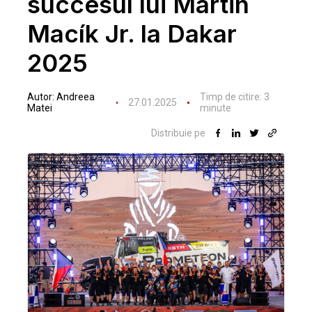
succesul lui Martin
Macík Jr. la Dakar
2025
Autor:
Andreea
Timp de citire:
3
27.01.2025
Matei
minute
Distribuie pe