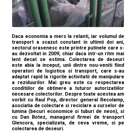
Daca economia a mers la relanti, iar volumul de
transport a scazut constant in ultimii doi ani,
sectorul orasenesc este printre putinele care s-
au dezvoltat in 2009, chiar daca intr-un ritm mai
lent decat se estima. Colectarea de deseuri
este abia la inceput, unii dintre nou-veniti fiind
operatori de logistica si transport, care s-au
adaptat rapid la rigorile activitatii de manipulare
a reziduurilor. Mai greu este cu respectarea
conditiilor de obtinere a tuturor autorizatiilor
necesare colectorilor. Despre toate acestea am
vorbit cu Raul Pop, director general Recolamp,
asociatia de colectare si reciclare a surselor de
lumina (becuri economice si tuburi de neon), si
cu Dan Botez, managerul firmei de transport
Glencora, specializata, de ceva vreme, si pe
colectarea de deseuri.