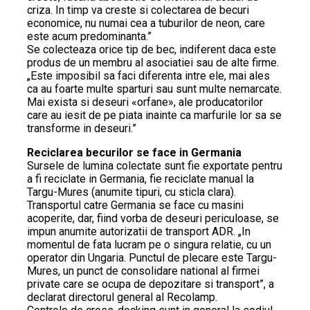
criza. In timp va creste si colectarea de becuri
economice, nu numai cea a tuburilor de neon, care
este acum predominanta.”
Se colecteaza orice tip de bec, indiferent daca este
produs de un membru al asociatiei sau de alte firme.
„Este imposibil sa faci diferenta intre ele, mai ales
ca au foarte multe sparturi sau sunt multe nemarcate.
Mai exista si deseuri «orfane», ale producatorilor
care au iesit de pe piata inainte ca marfurile lor sa se
transforme in deseuri.”
Reciclarea becurilor se face in Germania
Sursele de lumina colectate sunt fie exportate pentru
a fi reciclate in Germania, fie reciclate manual la
Targu-Mures (anumite tipuri, cu sticla clara).
Transportul catre Germania se face cu masini
acoperite, dar, fiind vorba de deseuri periculoase, se
impun anumite autorizatii de transport ADR. „In
momentul de fata lucram pe o singura relatie, cu un
operator din Ungaria. Punctul de plecare este Targu-
Mures, un punct de consolidare national al firmei
private care se ocupa de depozitare si transport”, a
declarat directorul general al Recolamp.