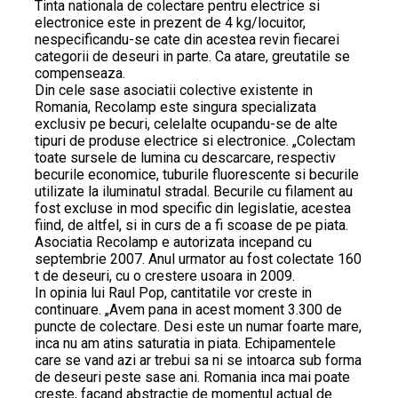
Tinta nationala de colectare pentru electrice si
electronice este in prezent de 4 kg/locuitor,
nespecificandu-se cate din acestea revin fiecarei
categorii de deseuri in parte. Ca atare, greutatile se
compenseaza.
Din cele sase asociatii colective existente in
Romania, Recolamp este singura specializata
exclusiv pe becuri, celelalte ocupandu-se de alte
tipuri de produse electrice si electronice. „Colectam
toate sursele de lumina cu descarcare, respectiv
becurile economice, tuburile fluorescente si becurile
utilizate la iluminatul stradal. Becurile cu filament au
fost excluse in mod specific din legislatie, acestea
fiind, de altfel, si in curs de a fi scoase de pe piata.
Asociatia Recolamp e autorizata incepand cu
septembrie 2007. Anul urmator au fost colectate 160
t de deseuri, cu o crestere usoara in 2009.
In opinia lui Raul Pop, cantitatile vor creste in
continuare. „Avem pana in acest moment 3.300 de
puncte de colectare. Desi este un numar foarte mare,
inca nu am atins saturatia in piata. Echipamentele
care se vand azi ar trebui sa ni se intoarca sub forma
de deseuri peste sase ani. Romania inca mai poate
creste, facand abstractie de momentul actual de