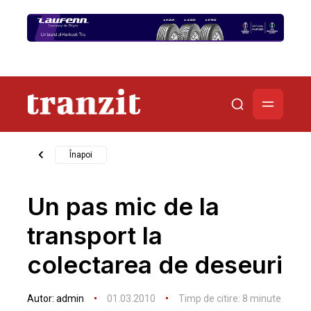
Înapoi
Un pas mic de la
transport la
colectarea de deseuri
Autor:
admin
01.03.2010
Timp de citire:
8
minute