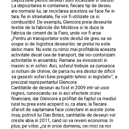
Depozitele pentru deseuri sunt localizate in Buhusi.
La depozitarea in containere, fiecare tip de deseu
are normele lui, iar reciclarea acestora se face fie in
tara, fie in strainatate, fie vor fi utilizate ca si
combustibil. De exemplu, Glencora preia deseurile
textile de la fabricile din Moldova si le duce la
fabrica de ciment de la Fieni, unde vor fi arse.
„Pentru un transportator este destul de greu sa se
ocupe si de logistica deseurilor, iar pretul nu este
deloc mare. Nu este cu nimic mai profitabila aceasta
activitate decat cea de transport, dar noi contorizam
activitatile in ansamblu. Ramane sa investesti in
masini si in soferi. Aici, soferul trebuie sa cunoasca
si notiuni de chimie, de parca nu era destul de dificil
sa gasesti soferi bine pregatiti tehnic si legislativ”, a
precizat reprezentantul Glencora.
Cantitatile de deseuri au fost in 2009 intr-un usor
regres, cunoscandu-se si aici efectele crizei
financiare, dar Glencora a profitat de faptul ca mediul
rural nu prea este acoperit si, ca atare, la fiecare
sfarsit de saptamana face colectare in aceste zone.
Insa, potrivit lui Dan Botez, cantitatile de deseuri vor
creste abia in 2011, cand isi va reveni economia. In
plus, pe viitor, „ca in orice domeniu, cei mici ca noi