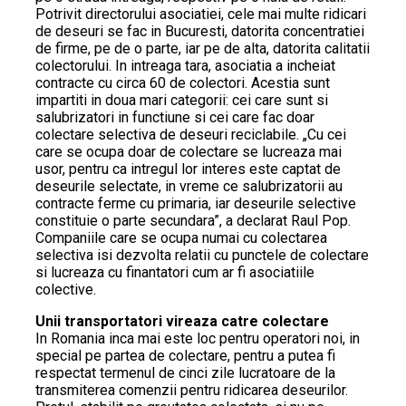
Potrivit directorului asociatiei, cele mai multe ridicari
de deseuri se fac in Bucuresti, datorita concentratiei
de firme, pe de o parte, iar pe de alta, datorita calitatii
colectorului. In intreaga tara, asociatia a incheiat
contracte cu circa 60 de colectori. Acestia sunt
impartiti in doua mari categorii: cei care sunt si
salubrizatori in functiune si cei care fac doar
colectare selectiva de deseuri reciclabile. „Cu cei
care se ocupa doar de colectare se lucreaza mai
usor, pentru ca intregul lor interes este captat de
deseurile selectate, in vreme ce salubrizatorii au
contracte ferme cu primaria, iar deseurile selective
constituie o parte secundara”, a declarat Raul Pop.
Companiile care se ocupa numai cu colectarea
selectiva isi dezvolta relatii cu punctele de colectare
si lucreaza cu finantatori cum ar fi asociatiile
colective.
Unii transportatori vireaza catre colectare
In Romania inca mai este loc pentru operatori noi, in
special pe partea de colectare, pentru a putea fi
respectat termenul de cinci zile lucratoare de la
transmiterea comenzii pentru ridicarea deseurilor.