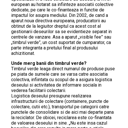
european au hotarat sa infiinteze asociatii colective
dedicate, pe care le co-finanteaza in functie de
impactul lor asupra mediului. Din 2002, de cand a
aparut noua directiva europeana, producatorii au
obtinut de la legiuitor dreptul ca acest cost al
gestionarii deseurilor sa se evidentieze separat in
centrele de vanzare. Asa a aparut „visible fee” sau
„timbrul verde”, un cost suportat de cumparator, ca
parte integranta a pretului final al produsului
achizitionat.
Unde merg banii din timbrul verde?
Timbrul verde leaga direct numarul de produse puse
pe piata de sumele care se varsa catre asociatia
colectiva, infiintata cu scopul de a asigura logistica
deseului si activitatea de informare sociala in
vederea facilitarii colectarii.
Logistica deseului presupune realizarea
infrastructurii de colectare (containere, puncte de
colectare, cutii etc.), transportul pe categorii catre
punctele de consolidare si de aici mai departe pana
la reciclator. De obicei, reciclarea este co-finantata
de valoarea deseului in sine. „Nu este insa cazul