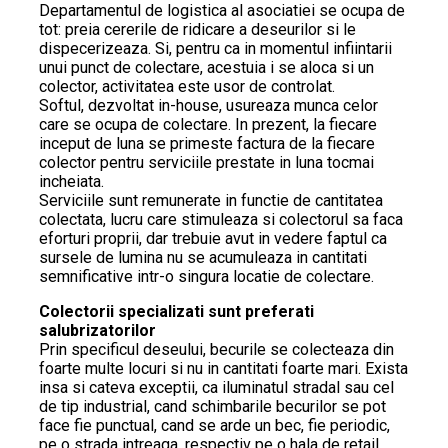
Departamentul de logistica al asociatiei se ocupa de
tot: preia cererile de ridicare a deseurilor si le
dispecerizeaza. Si, pentru ca in momentul infiintarii
unui punct de colectare, acestuia i se aloca si un
colector, activitatea este usor de controlat.
Softul, dezvoltat in-house, usureaza munca celor
care se ocupa de colectare. In prezent, la fiecare
inceput de luna se primeste factura de la fiecare
colector pentru serviciile prestate in luna tocmai
incheiata.
Serviciile sunt remunerate in functie de cantitatea
colectata, lucru care stimuleaza si colectorul sa faca
eforturi proprii, dar trebuie avut in vedere faptul ca
sursele de lumina nu se acumuleaza in cantitati
semnificative intr-o singura locatie de colectare.
Colectorii specializati sunt preferati
salubrizatorilor
Prin specificul deseului, becurile se colecteaza din
foarte multe locuri si nu in cantitati foarte mari. Exista
insa si cateva exceptii, ca iluminatul stradal sau cel
de tip industrial, cand schimbarile becurilor se pot
face fie punctual, cand se arde un bec, fie periodic,
pe o strada intreaga, respectiv pe o hala de retail.