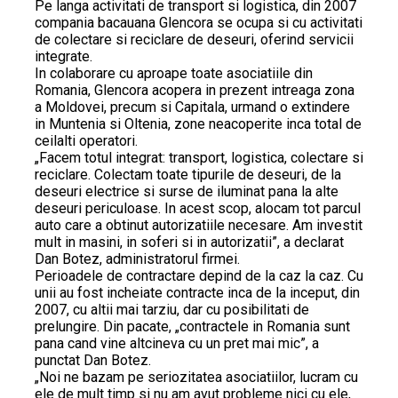
Pe langa activitati de transport si logistica, din 2007
compania bacauana Glencora se ocupa si cu activitati
de colectare si reciclare de deseuri, oferind servicii
integrate.
In colaborare cu aproape toate asociatiile din
Romania, Glencora acopera in prezent intreaga zona
a Moldovei, precum si Capitala, urmand o extindere
in Muntenia si Oltenia, zone neacoperite inca total de
ceilalti operatori.
„Facem totul integrat: transport, logistica, colectare si
reciclare. Colectam toate tipurile de deseuri, de la
deseuri electrice si surse de iluminat pana la alte
deseuri periculoase. In acest scop, alocam tot parcul
auto care a obtinut autorizatiile necesare. Am investit
mult in masini, in soferi si in autorizatii”, a declarat
Dan Botez, administratorul firmei.
Perioadele de contractare depind de la caz la caz. Cu
unii au fost incheiate contracte inca de la inceput, din
2007, cu altii mai tarziu, dar cu posibilitati de
prelungire. Din pacate, „contractele in Romania sunt
pana cand vine altcineva cu un pret mai mic”, a
punctat Dan Botez.
„Noi ne bazam pe seriozitatea asociatiilor, lucram cu
ele de mult timp si nu am avut probleme nici cu ele,