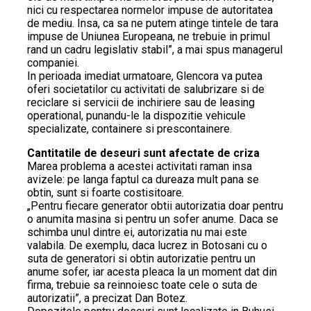
nici cu respectarea normelor impuse de autoritatea
de mediu. Insa, ca sa ne putem atinge tintele de tara
impuse de Uniunea Europeana, ne trebuie in primul
rand un cadru legislativ stabil”, a mai spus managerul
companiei.
In perioada imediat urmatoare, Glencora va putea
oferi societatilor cu activitati de salubrizare si de
reciclare si servicii de inchiriere sau de leasing
operational, punandu-le la dispozitie vehicule
specializate, containere si prescontainere.
Cantitatile de deseuri sunt afectate de criza
Marea problema a acestei activitati raman insa
avizele: pe langa faptul ca dureaza mult pana se
obtin, sunt si foarte costisitoare.
„Pentru fiecare generator obtii autorizatia doar pentru
o anumita masina si pentru un sofer anume. Daca se
schimba unul dintre ei, autorizatia nu mai este
valabila. De exemplu, daca lucrez in Botosani cu o
suta de generatori si obtin autorizatie pentru un
anume sofer, iar acesta pleaca la un moment dat din
firma, trebuie sa reinnoiesc toate cele o suta de
autorizatii”, a precizat Dan Botez.