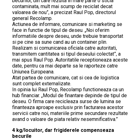
becurilor, din care rezulta in mare parte o sticla
contaminata, mult mai scump de reciclat decat
valoarea de nou”, a precizat Raul Pop, directorul
general Recolamp.
Actiunea de informare, comunicare si marketing se
face in functie de tipul de deseu. „Noi oferim
informatiile despre deseu, unde trebuie transportat
si pe cine sa sune cand au un container plin.
Realizam si comunicarea oficiala catre autoritati,
transmitem cantitatea si tipul deseului colectat”, a
mai spus Raul Pop. Autoritatile receptioneaza aceste
date, pentru ca mai departe sa le raporteze catre
Uniunea Europeana.
Atat partea de comunicare, cat si cea de logistica
sunt complet externalizate.
In opinia lui Raul Pop, Recolamp functioneaza ca un
hub financiar. „Modul de finantare depinde de tipul de
deseu. O firma care recicleaza surse de lumina se
finanteaza aproape exclusiv prin facturarea acestor
servicii catre noi, materiile prime secundare rezultate
avand o valoare de piata relativ nesemnificativa.”
4 kg/locuitor, dar frigiderele compenseaza
becurile