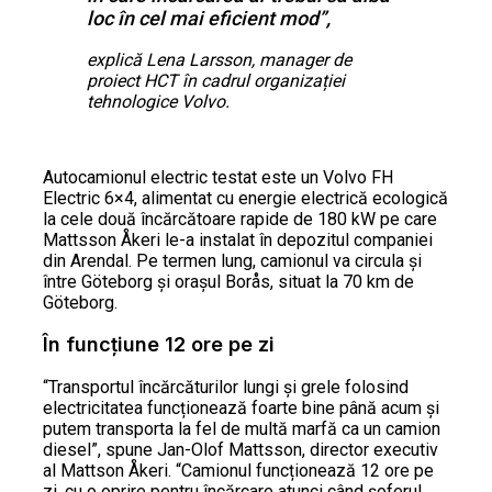
loc în cel mai eficient mod”,
explică Lena Larsson, manager de
proiect HCT în cadrul organizației
tehnologice Volvo.
Autocamionul electric testat este un Volvo FH
Electric 6×4, alimentat cu energie electrică ecologică
la cele două încărcătoare rapide de 180 kW pe care
Mattsson Åkeri le-a instalat în depozitul companiei
din Arendal. Pe termen lung, camionul va circula și
între Göteborg și orașul Borås, situat la 70 km de
Göteborg.
În funcțiune 12 ore pe zi
“Transportul încărcăturilor lungi și grele folosind
electricitatea funcționează foarte bine până acum și
putem transporta la fel de multă marfă ca un camion
diesel”, spune Jan-Olof Mattsson, director executiv
al Mattson Åkeri. “Camionul funcționează 12 ore pe
zi, cu o oprire pentru încărcare atunci când șoferul