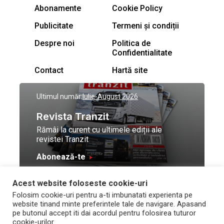
Abonamente
Cookie Policy
Publicitate
Termeni și condiții
Despre noi
Politica de
Confidentialitate
Contact
Hartă site
Ultimul număr:
Iulie-August 2026
Revista Tranzit
Rămâi la curent cu ultimele ediții ale
revistei Tranzit
Abonează-te
Acest website foloseste cookie-uri
© Toate drepturile
Design by
High Contrast
Folosim cookie-uri pentru a-ti imbunatati experienta pe
rezervate Trafic Media
and development by
Neo
website tinand minte preferintele tale de navigare. Apasand
2026
Vision Technologies
pe butonul accept iti dai acordul pentru folosirea tuturor
cookie-urilor.