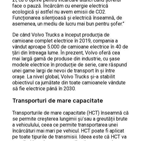
face o pauză. Încărcăm cu energie electrică
ecologică și astfel nu avem emisii de CO2.
Funcționarea silențioasă și electrică înseamnă, de
asemenea, un mediu de lucru mai bun pentru șofer.”
De când Volvo Trucks a început producția de
camioane complet electrice în 2019, compania a
vândut aproape 5.000 de camioane electrice în 40 de
țări din întreaga lume. În prezent, Volvo oferă cea
mai largă gamă de produse din industrie, cu șase
modele electrice în producție de serie, care răspund
unei game largi de nevoi de transport în și între
orașe. La nivel global, Volvo Trucks și-a stabilit
obiectivul ca jumătate din toate camioanele vândute
să fie electrice până în 2030.
Transporturi de mare capacitate
Transporturile de mare capacitate (HCT) înseamnă că
se permite creșterea lungimii și/sau a greutății brute
a vehiculului, ceea ce permite transportarea unei
încărcături mai mari pe vehicul. HCT poate fi aplicat
pe toate tipurile de transmisii. Ideea este că HCT va