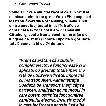
Foto: Volvo Trucks
Volvo Trucks a anunțat recent că a livrat trei
camioane electrice grele Volvo FH companiei
Mattson Åkeri din Gothenburg, Suedia. Unul
dintre acestea, testat initial în trafic de
containere în zona portuară Arendal din
Göteborg, poate tracta două remorci (are o
lungime de 32 m) și poate suporta o greutate
totală combinată de 74 de tone.
“Vrem să arătăm că soluțiile
complet electrice funcționează și în
aplicații cu greutăți totale mari și o
rată de utilizare ridicată. Împreună
cu Mattson Åkeri, Administrația
Suedeză de Transport și alți câțiva
parteneri, analizăm acum modul în
care putem optimiza funcționarea
camionului electric, inclusiv modul
în care încărcarea ar trebui să aibă