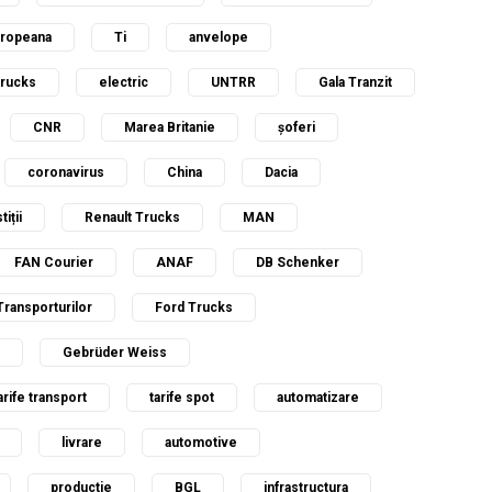
uropeana
Ti
anvelope
Trucks
electric
UNTRR
Gala Tranzit
CNR
Marea Britanie
șoferi
coronavirus
China
Dacia
tiții
Renault Trucks
MAN
FAN Courier
ANAF
DB Schenker
Transporturilor
Ford Trucks
Gebrüder Weiss
arife transport
tarife spot
automatizare
livrare
automotive
productie
BGL
infrastructura