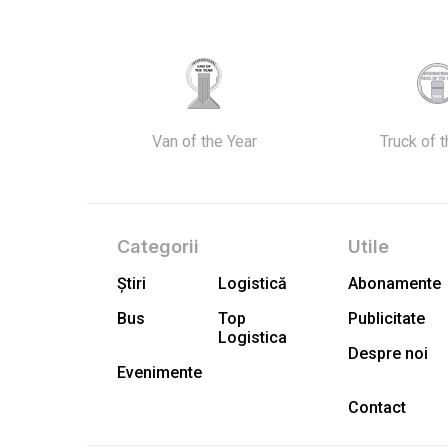
Van of the Year
Truck of 
Categorii
Utile
Știri
Logistică
Abonamente
Bus
Top
Publicitate
Logistica
Despre noi
Evenimente
Contact