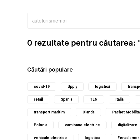
0 rezultate pentru căutarea:
Căutări populare
covid-19
Upply
logistică
transp
retail
Spania
TLN
Italia
transport maritim
Olanda
Pachet Mobilita
Polonia
camioane electrice
digitalizare
vehicule electrice
logistica
Fenadismer