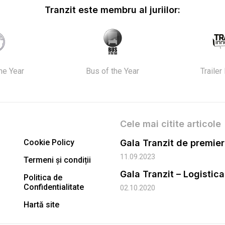
Tranzit este membru al juriilor:
the Year
Bus of the Year
Trailer
Cele mai citite articole
Cookie Policy
11.09.2023
Termeni și condiții
Gala Tranzit – Logistic
Politica de
Confidentialitate
02.10.2020
Hartă site