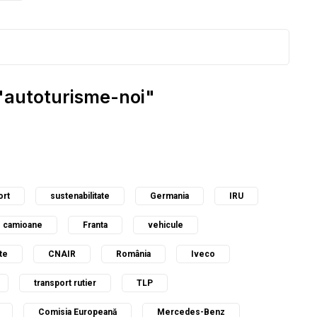
 "autoturisme-noi"
ort
sustenabilitate
Germania
IRU
camioane
Franta
vehicule
te
CNAIR
România
Iveco
transport rutier
TLP
Comisia Europeană
Mercedes-Benz