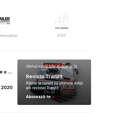
 Innovation
IFOY
Ultimul număr:
Iulie-August 2026
Gala Tranzit de premiere a celor mai eficienti operatori de transport marfa 2023
Revista Tranzit
Rămâi la curent cu ultimele ediții
a 2020
ale revistei Tranzit
Abonează-te