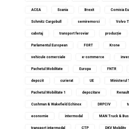
ACEA
Scania
Brexit
Comisia E
Schmitz Cargobull
semiremorci
Volvo 
cabotaj
transport feroviar
producție
Parlamentul European
FORT
Krone
vehicule comerciale
e-commerce
inves
Pachetul Mobilitate
Europa
FNTR
depozit
curierat
UE
Ministerul 
Pachetul Mobilitate 1
depozitare
Renault
Cushman & Wakefield Echinox
DRPCIV
t
economie
intermodal
MAN Truck & Bus
transport intermodal
CTP
DKV Mobility