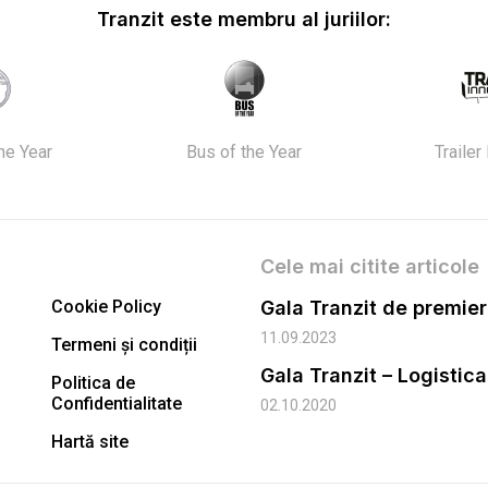
Tranzit este membru al juriilor:
the Year
Bus of the Year
Trailer
Cele mai citite articole
Cookie Policy
11.09.2023
Termeni și condiții
Gala Tranzit – Logistic
Politica de
Confidentialitate
02.10.2020
Hartă site