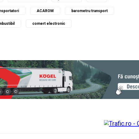
nsportatori
ACAROM
barometru transport
bustibil
comert electronic