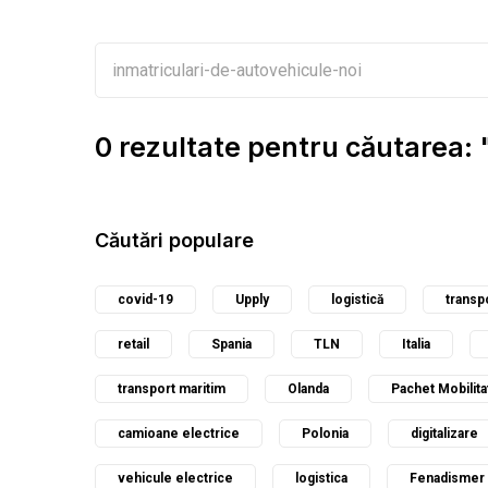
0 rezultate pentru căutarea:
Căutări populare
covid-19
Upply
logistică
transp
retail
Spania
TLN
Italia
transport maritim
Olanda
Pachet Mobilita
camioane electrice
Polonia
digitalizare
vehicule electrice
logistica
Fenadismer