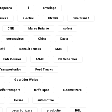
uropeana
Ti
anvelope
Trucks
electric
UNTRR
Gala Tranzit
CNR
Marea Britanie
șoferi
coronavirus
China
Dacia
tiții
Renault Trucks
MAN
FAN Courier
ANAF
DB Schenker
Transporturilor
Ford Trucks
Gebrüder Weiss
arife transport
tarife spot
automatizare
livrare
automotive
decarbonizare
productie
BGL