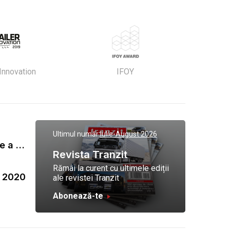
 Innovation
IFOY
Ultimul număr:
Iulie-August 2026
Gala Tranzit de premiere a celor mai eficienti operatori de transport marfa 2023
Revista Tranzit
Rămâi la curent cu ultimele ediții
a 2020
ale revistei Tranzit
Abonează-te