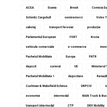
ACEA
Scania
Brexit
Comisia E
Schmitz Cargobull
semiremorci
Volvo 
cabotaj
transport feroviar
producție
Parlamentul European
FORT
Krone
vehicule comerciale
e-commerce
inves
Pachetul Mobilitate
Europa
FNTR
depozit
curierat
UE
Ministerul 
Pachetul Mobilitate 1
depozitare
Renault
Cushman & Wakefield Echinox
DRPCIV
t
economie
intermodal
MAN Truck & Bus
transport intermodal
CTP
DKV Mobility