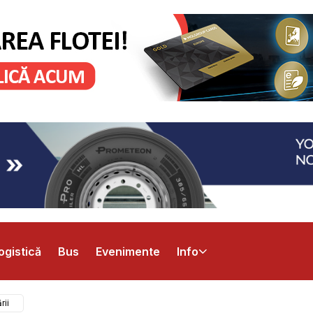
ogistică
Bus
Evenimente
Info
rii