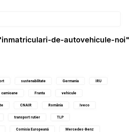
 "inmatriculari-de-autovehicule-noi"
ort
sustenabilitate
Germania
IRU
camioane
Franta
vehicule
te
CNAIR
România
Iveco
transport rutier
TLP
Comisia Europeană
Mercedes-Benz