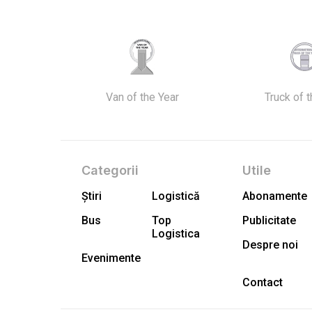
Van of the Year
Truck of 
Categorii
Utile
Știri
Logistică
Abonamente
Bus
Top
Publicitate
Logistica
Despre noi
Evenimente
Contact