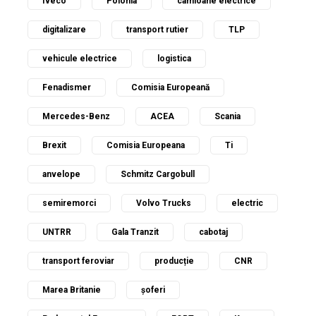
Iveco
Polonia
camioane electrice
digitalizare
transport rutier
TLP
vehicule electrice
logistica
Fenadismer
Comisia Europeană
Mercedes-Benz
ACEA
Scania
Brexit
Comisia Europeana
Ti
anvelope
Schmitz Cargobull
semiremorci
Volvo Trucks
electric
UNTRR
Gala Tranzit
cabotaj
transport feroviar
producție
CNR
Marea Britanie
șoferi