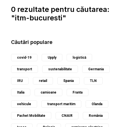
0 rezultate pentru căutarea:
"itm-bucuresti"
Căutări populare
covid-19
Upply
logistică
transport
sustenabilitate
Germania
IRU
retail
Spania
TLN
Italia
camioane
Franta
vehicule
transport maritim
Olanda
Pachet Mobilitate
CNAIR
România