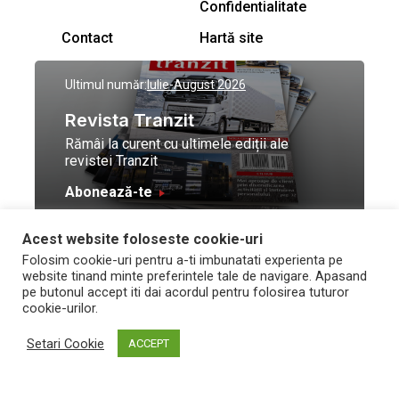
Confidentialitate
Contact
Hartă site
Ultimul număr:
Iulie-August 2026
Revista Tranzit
Rămâi la curent cu ultimele ediții ale
revistei Tranzit
Abonează-te
Acest website foloseste cookie-uri
© Toate drepturile
Design by
High Contrast
Folosim cookie-uri pentru a-ti imbunatati experienta pe
rezervate Trafic Media
and development by
Neo
website tinand minte preferintele tale de navigare. Apasand
2026
Vision Technologies
pe butonul accept iti dai acordul pentru folosirea tuturor
cookie-urilor.
Setari Cookie
ACCEPT