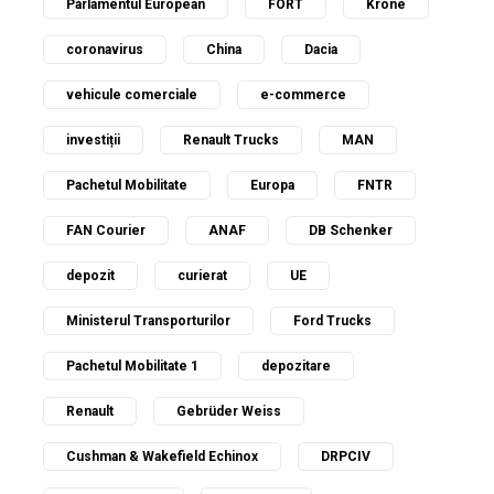
Parlamentul European
FORT
Krone
coronavirus
China
Dacia
vehicule comerciale
e-commerce
investiții
Renault Trucks
MAN
Pachetul Mobilitate
Europa
FNTR
FAN Courier
ANAF
DB Schenker
depozit
curierat
UE
Ministerul Transporturilor
Ford Trucks
Pachetul Mobilitate 1
depozitare
Renault
Gebrüder Weiss
Cushman & Wakefield Echinox
DRPCIV