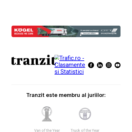
Tranzit este membru al juriilor:
Van of the Year
Truck of the Year