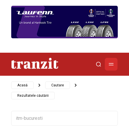
Acasă
Cautare
Rezultatele căutării