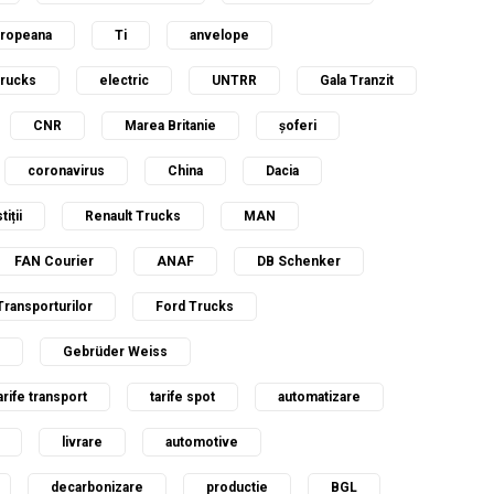
uropeana
Ti
anvelope
Trucks
electric
UNTRR
Gala Tranzit
CNR
Marea Britanie
șoferi
coronavirus
China
Dacia
tiții
Renault Trucks
MAN
FAN Courier
ANAF
DB Schenker
Transporturilor
Ford Trucks
Gebrüder Weiss
arife transport
tarife spot
automatizare
livrare
automotive
decarbonizare
productie
BGL