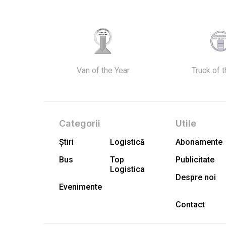
Van of the Year
Truck of 
Categorii
Utile
Știri
Logistică
Abonamente
Bus
Top
Publicitate
Logistica
Despre noi
Evenimente
Contact