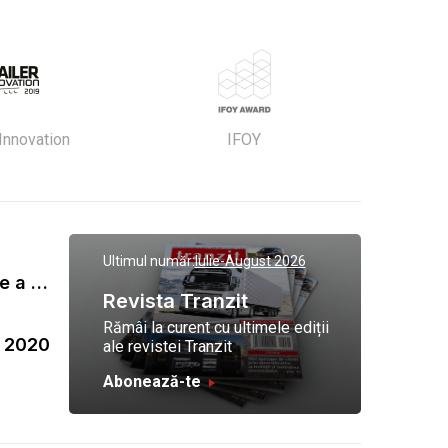
 Innovation
IFOY
Ultimul număr:
Iulie-August 2026
Gala Tranzit de premiere a celor mai eficienti operatori de transport marfa 2023
Revista Tranzit
Rămâi la curent cu ultimele ediții
a 2020
ale revistei Tranzit
Abonează-te