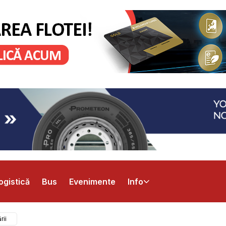
ogistică
Bus
Evenimente
Info
rii