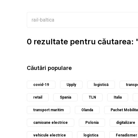
0 rezultate pentru căutarea: "
Căutări populare
covid-19
Upply
logistică
transp
retail
Spania
TLN
Italia
transport maritim
Olanda
Pachet Mobilita
camioane electrice
Polonia
digitalizare
vehicule electrice
logistica
Fenadismer