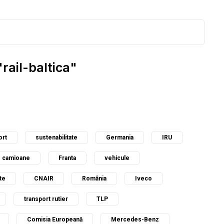
rail-baltica"
ort
sustenabilitate
Germania
IRU
camioane
Franta
vehicule
te
CNAIR
România
Iveco
transport rutier
TLP
Comisia Europeană
Mercedes-Benz