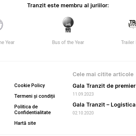
Tranzit este membru al juriilor:
the Year
Bus of the Year
Trailer
Cele mai citite articole
Cookie Policy
11.09.2023
Termeni și condiții
Gala Tranzit – Logistic
Politica de
Confidentialitate
02.10.2020
Hartă site