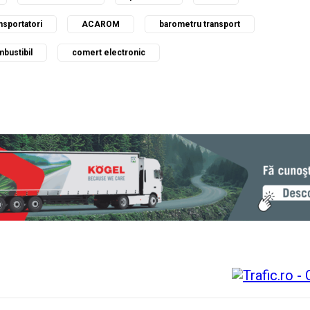
nsportatori
ACAROM
barometru transport
bustibil
comert electronic