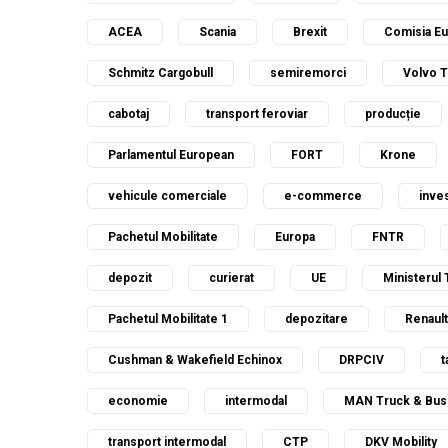
ACEA
Scania
Brexit
Comisia E
Schmitz Cargobull
semiremorci
Volvo 
cabotaj
transport feroviar
producție
Parlamentul European
FORT
Krone
vehicule comerciale
e-commerce
inves
Pachetul Mobilitate
Europa
FNTR
depozit
curierat
UE
Ministerul 
Pachetul Mobilitate 1
depozitare
Renault
Cushman & Wakefield Echinox
DRPCIV
t
economie
intermodal
MAN Truck & Bus
transport intermodal
CTP
DKV Mobility