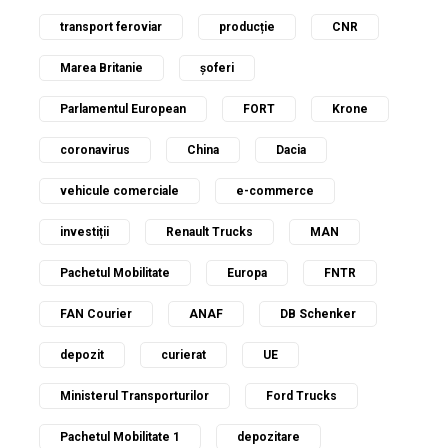
transport feroviar
producție
CNR
Marea Britanie
șoferi
Parlamentul European
FORT
Krone
coronavirus
China
Dacia
vehicule comerciale
e-commerce
investiții
Renault Trucks
MAN
Pachetul Mobilitate
Europa
FNTR
FAN Courier
ANAF
DB Schenker
depozit
curierat
UE
Ministerul Transporturilor
Ford Trucks
Pachetul Mobilitate 1
depozitare