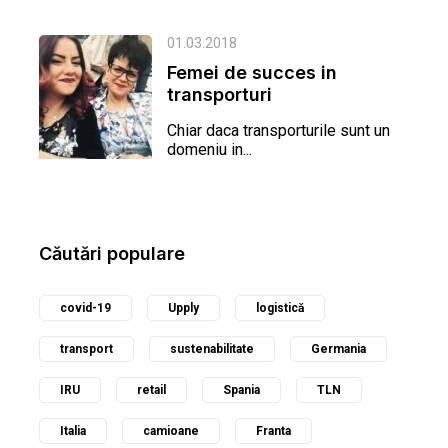
01.03.2018
Femei de succes in
transporturi
Chiar daca transporturile sunt un
domeniu in...
Căutări populare
covid-19
Upply
logistică
transport
sustenabilitate
Germania
IRU
retail
Spania
TLN
Italia
camioane
Franta