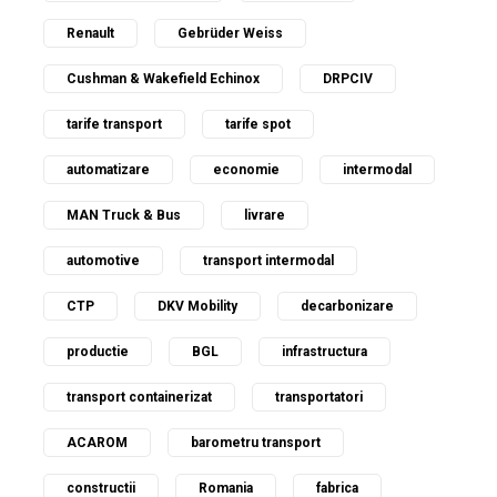
Renault
Gebrüder Weiss
Cushman & Wakefield Echinox
DRPCIV
tarife transport
tarife spot
automatizare
economie
intermodal
MAN Truck & Bus
livrare
automotive
transport intermodal
CTP
DKV Mobility
decarbonizare
productie
BGL
infrastructura
transport containerizat
transportatori
ACAROM
barometru transport
constructii
Romania
fabrica