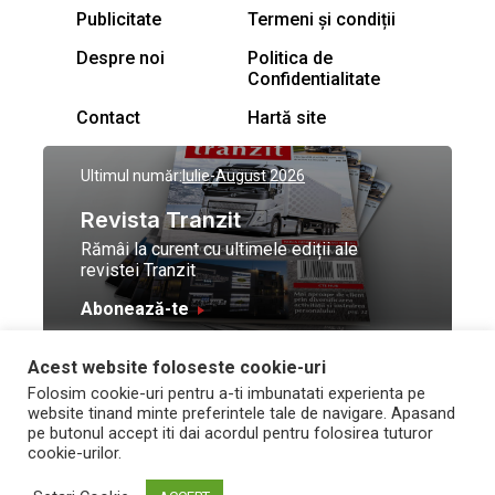
Publicitate
Termeni și condiții
Despre noi
Politica de
Confidentialitate
Contact
Hartă site
Ultimul număr:
Iulie-August 2026
Revista Tranzit
Rămâi la curent cu ultimele ediții ale
revistei Tranzit
Abonează-te
Acest website foloseste cookie-uri
© Toate drepturile
Design by
High Contrast
Folosim cookie-uri pentru a-ti imbunatati experienta pe
rezervate Trafic Media
and development by
Neo
website tinand minte preferintele tale de navigare. Apasand
2026
Vision Technologies
pe butonul accept iti dai acordul pentru folosirea tuturor
cookie-urilor.