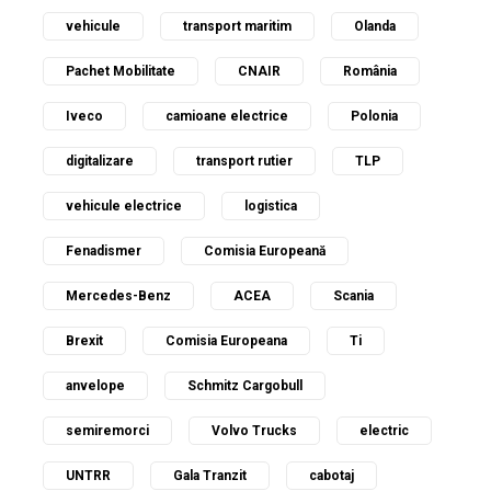
vehicule
transport maritim
Olanda
Pachet Mobilitate
CNAIR
România
Iveco
camioane electrice
Polonia
digitalizare
transport rutier
TLP
vehicule electrice
logistica
Fenadismer
Comisia Europeană
Mercedes-Benz
ACEA
Scania
Brexit
Comisia Europeana
Ti
anvelope
Schmitz Cargobull
semiremorci
Volvo Trucks
electric
UNTRR
Gala Tranzit
cabotaj