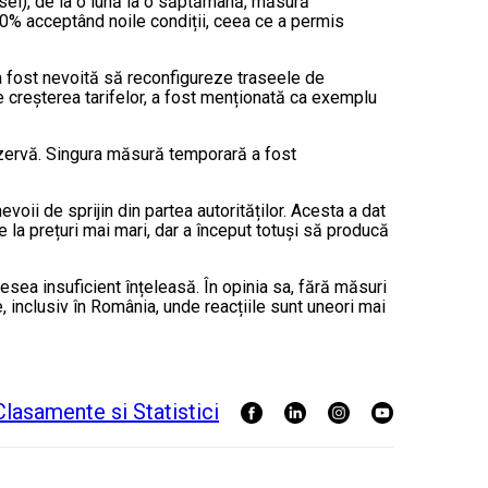
iesel), de la o lună la o săptămână, măsură
v 90% acceptând noile condiții, ceea ce a permis
 fost nevoită să reconfigureze traseele de
de creșterea tarifelor, a fost menționată ca exemplu
ezervă. Singura măsură temporară a fost
oii de sprijin din partea autorităților. Acesta a dat
 la prețuri mai mari, dar a început totuși să producă
sea insuficient înțeleasă. În opinia sa, fără măsuri
, inclusiv în România, unde reacțiile sunt uneori mai