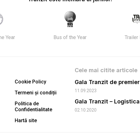
the Year
Bus of the Year
Trailer
Cele mai citite articole
Cookie Policy
11.09.2023
Termeni și condiții
Gala Tranzit – Logistic
Politica de
Confidentialitate
02.10.2020
Hartă site