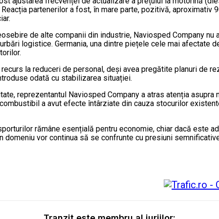
fost ajustarea frecvenței de actualizare a prețului la motorină (d
i. Reacția partenerilor a fost, în mare parte, pozitivă, aproximati
iar.
deosebire de alte companii din industrie, Naviosped Company nu a
turbări logistice. Germania, una dintre piețele cele mai afectate 
orilor.
recurs la reduceri de personal, deși avea pregătite planuri de r
roduse odată cu stabilizarea situației.
litate, reprezentantul Naviosped Company a atras atenția asupra nev
ombustibil a avut efecte întârziate din cauza stocurilor existente
nsporturilor rămâne esențială pentru economie, chiar dacă este ade
in domeniu vor continua să se confrunte cu presiuni semnificative
Tranzit este membru al juriilor: