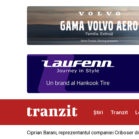
Știri
Tranzit
L
Ciprian Barani, reprezentantul companiei Criboser din
Abonamente
Publicitate
Contact