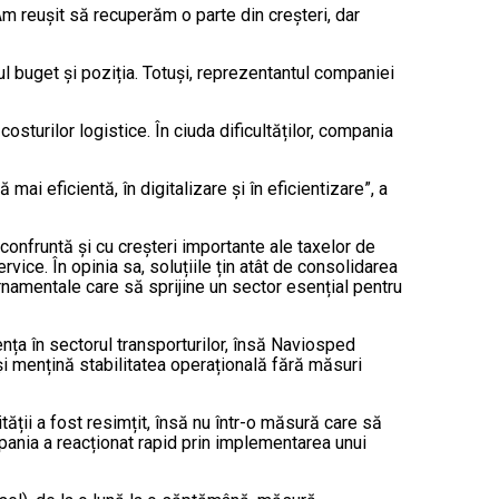
„Am reușit să recuperăm o parte din creșteri, dar
ul buget și poziția. Totuși, reprezentantul companiei
osturilor logistice. În ciuda dificultăților, compania
mai eficientă, în digitalizare și în eficientizare”, a
 confruntă și cu creșteri importante ale taxelor de
rvice. În opinia sa, soluțiile țin atât de consolidarea
rnamentale care să sprijine un sector esențial pentru
ența în sectorul transporturilor, însă Naviosped
i mențină stabilitatea operațională fără măsuri
ății a fost resimțit, însă nu într-o măsură care să
pania a reacționat rapid prin implementarea unui