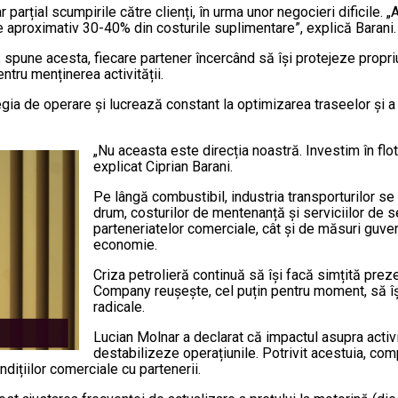
 parțial scumpirile către clienți, în urma unor negocieri dificile. 
de aproximativ 30-40% din costurile suplimentare”, explică Barani.
e, spune acesta, fiecare partener încercând să își protejeze propri
entru menținerea activității.
gia de operare și lucrează constant la optimizarea traseelor și a c
„Nu aceasta este direcția noastră. Investim în flotă 
explicat Ciprian Barani.
Pe lângă combustibil, industria transporturilor se
drum, costurilor de mentenanță și serviciilor de se
parteneriatelor comerciale, cât și de măsuri guve
economie.
Criza petrolieră continuă să își facă simțită prez
Company reușește, cel puțin pentru moment, să îș
radicale.
Lucian Molnar a declarat că impactul asupra activit
destabilizeze operațiunile. Potrivit acestuia, com
dițiilor comerciale cu partenerii.