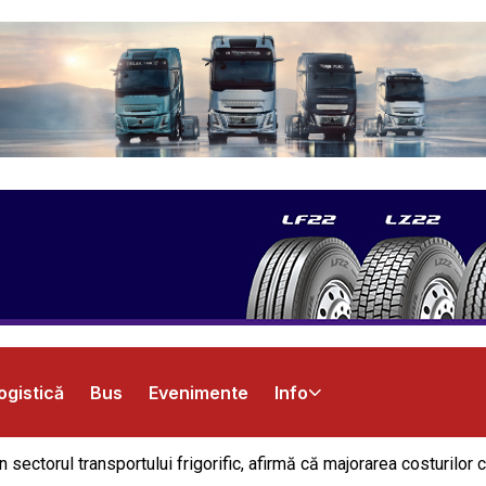
ogistică
Bus
Evenimente
Info
 sectorul transportului frigorific, afirmă că majorarea costurilor 