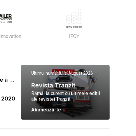
 Innovation
IFOY
Ultimul număr:
Iulie-August 2026
Gala Tranzit de premiere a celor mai eficienti operatori de transport marfa 2023
Revista Tranzit
Rămâi la curent cu ultimele ediții
a 2020
ale revistei Tranzit
Abonează-te