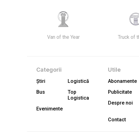
Van of the Year
Truck of 
Categorii
Utile
Știri
Logistică
Abonamente
Bus
Top
Publicitate
Logistica
Despre noi
Evenimente
Contact