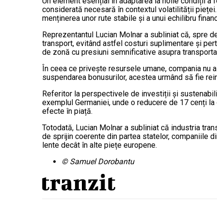
Un element esențial în adaptarea la noile condiții a 
considerată necesară în contextul volatilității piețe
menținerea unor rute stabile și a unui echilibru financ
Reprezentantul Lucian Molnar a subliniat că, spre 
transport, evitând astfel costuri suplimentare și per
de zonă cu presiuni semnificative asupra transportat
În ceea ce privește resursele umane, compania nu a 
suspendarea bonusurilor, acestea urmând să fie reint
Referitor la perspectivele de investiții și sustenabi
exemplul Germaniei, unde o reducere de 17 cenți la c
efecte în piață.
Totodată, Lucian Molnar a subliniat că industria tra
de sprijin coerente din partea statelor, companiile d
lente decât în alte piețe europene.
© Samuel Dorobantu