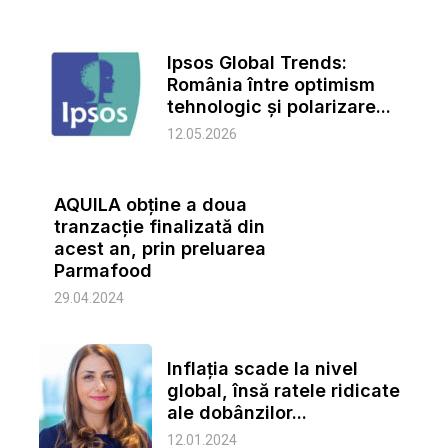
Ipsos Global Trends:
România între optimism
tehnologic și polarizare...
12.05.2026
AQUILA obține a doua
tranzacție finalizată din
acest an, prin preluarea
Parmafood
29.04.2024
Inflaţia scade la nivel
global, însă ratele ridicate
ale dobânzilor...
12.01.2024