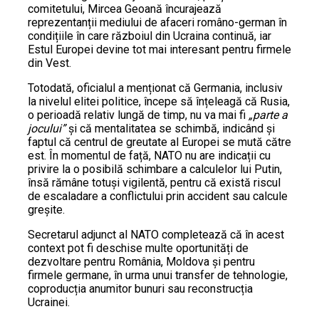
comitetului, Mircea Geoană încurajează
reprezentanții mediului de afaceri româno-german în
condițiile în care războiul din Ucraina continuă, iar
Estul Europei devine tot mai interesant pentru firmele
din Vest.
Totodată, oficialul a menționat că Germania, inclusiv
la nivelul elitei politice, începe să înțeleagă că Rusia,
o perioadă relativ lungă de timp, nu va mai fi
„parte a
jocului”
și că mentalitatea se schimbă, indicând și
faptul că centrul de greutate al Europei se mută către
est. În momentul de față, NATO nu are indicații cu
privire la o posibilă schimbare a calculelor lui Putin,
însă rămâne totuși vigilentă, pentru că există riscul
de escaladare a conflictului prin accident sau calcule
greșite.
Secretarul adjunct al NATO completează că în acest
context pot fi deschise multe oportunități de
dezvoltare pentru România, Moldova și pentru
firmele germane, în urma unui transfer de tehnologie,
coproducția anumitor bunuri sau reconstrucția
Ucrainei.