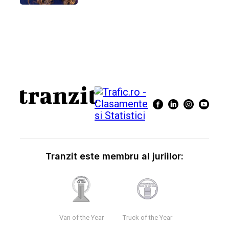
Tranzit este membru al juriilor:
Van of the Year
Truck of the Year