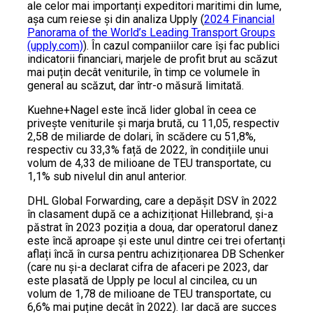
ale celor mai importanți expeditori maritimi din lume,
așa cum reiese și din analiza Upply (
2024 Financial
Panorama of the World’s Leading Transport Groups
(upply.com)
). În cazul companiilor care își fac publici
indicatorii financiari, marjele de profit brut au scăzut
mai puțin decât veniturile, în timp ce volumele în
general au scăzut, dar într-o măsură limitată.
Kuehne+Nagel este încă lider global în ceea ce
privește veniturile și marja brută, cu 11,05, respectiv
2,58 de miliarde de dolari, în scădere cu 51,8%,
respectiv cu 33,3% față de 2022, în condițiile unui
volum de 4,33 de milioane de TEU transportate, cu
1,1% sub nivelul din anul anterior.
DHL Global Forwarding, care a depășit DSV în 2022
în clasament după ce a achiziționat Hillebrand, și-a
păstrat în 2023 poziția a doua, dar operatorul danez
este încă aproape și este unul dintre cei trei ofertanți
aflați încă în cursa pentru achiziționarea DB Schenker
(care nu și-a declarat cifra de afaceri pe 2023, dar
este plasată de Upply pe locul al cincilea, cu un
volum de 1,78 de milioane de TEU transportate, cu
6,6% mai puține decât în 2022). Iar dacă are succes