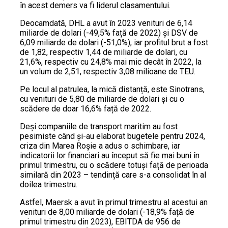
în acest demers va fi liderul clasamentului.
Deocamdată, DHL a avut în 2023 venituri de 6,14
miliarde de dolari (-49,5% față de 2022) și DSV de
6,09 miliarde de dolari (-51,0%), iar profitul brut a fost
de 1,82, respectiv 1,44 de miliarde de dolari, cu
21,6%, respectiv cu 24,8% mai mic decât în 2022, la
un volum de 2,51, respectiv 3,08 milioane de TEU.
Pe locul al patrulea, la mică distanță, este Sinotrans,
cu venituri de 5,80 de miliarde de dolari și cu o
scădere de doar 16,6% față de 2022.
Deși companiile de transport maritim au fost
pesimiste când și-au elaborat bugetele pentru 2024,
criza din Marea Roșie a adus o schimbare, iar
indicatorii lor financiari au început să fie mai buni în
primul trimestru, cu o scădere totuși față de perioada
similară din 2023 – tendință care s-a consolidat în al
doilea trimestru.
Astfel, Maersk a avut în primul trimestru al acestui an
venituri de 8,00 miliarde de dolari (-18,9% față de
primul trimestru din 2023), EBITDA de 956 de