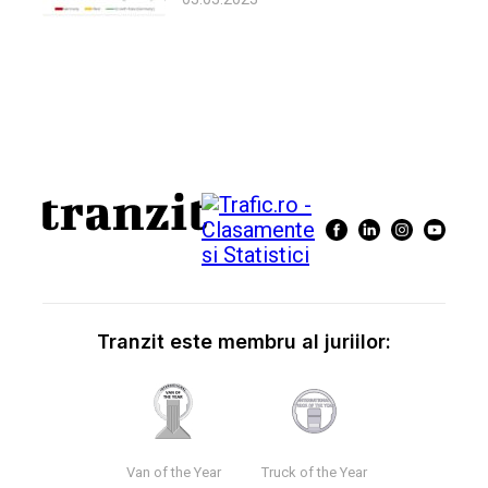
Tranzit este membru al juriilor:
Van of the Year
Truck of the Year