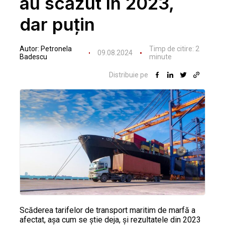
au scăzut în 2023,
dar puțin
Autor:
Petronela
Timp de citire:
2
09.08.2024
Badescu
minute
Distribuie pe
Scăderea tarifelor de transport maritim de marfă a
afectat, așa cum se știe deja, și rezultatele din 2023