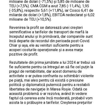
milioane de dolari (-71,5%) și 5,85 de milioane de
TEU (+7,5%). CMA CGM a avut 7,85 (-11,4%), 1,95
(-35,8%), respectiv 5,61 (+11,8%), iar Cosco 6,41 de
miliarde de dolari (+1,8%), EBITDA nedeclarat și 6,02
milioane de TEU (+10,5%).
Revenirea la profit se datorează unei creșteri
semnificative a tarifelor de transport de marfă la
începutul anului și în primăvară, dar companiile sunt
încă departe de recordul din perioada post-Covid.
Chiar și așa, ele au venituri suficiente pentru a
acoperi costurile operaționale și a avea marje
pozitive de profit.
Rezultatele din prima jumătate a lui 2024 ar trebui să
fie suficiente pentru ca întregul an să fie cel puțin la
pragul de rentabilitate, dar acest domeniu de
activitate s-ar putea confrunta cu schimbări violente
pe piață, mai ales pentru că există o presiune
politică și diplomatică puternică pentru a restabili
libertatea de navigație în Marea Roșie. Odată ce
această problemă s-ar rezolva, având în vedere
faptul că cererea este încă moderată, probabil vom
asista la o prăbușire a tarifelor. Creșterea prețurilor