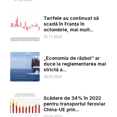
Tarifele au continuat să
scadă în Franța în
octombrie, mai mult...
20.11.2024
„Economia de război“ ar
duce la reglementarea mai
strictă a...
28.03.2024
Scădere de 34% în 2022
pentru transportul feroviar
China-UE prin...
03.03.2023