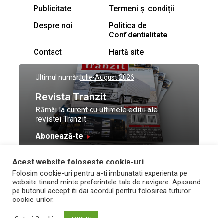
Publicitate
Termeni și condiții
Despre noi
Politica de
Confidentialitate
Contact
Hartă site
Ultimul număr:
Iulie-August 2026
Revista Tranzit
Rămâi la curent cu ultimele ediții ale
revistei Tranzit
Abonează-te
Acest website foloseste cookie-uri
© Toate drepturile
Design by
High Contrast
Folosim cookie-uri pentru a-ti imbunatati experienta pe
rezervate Trafic Media
and development by
Neo
website tinand minte preferintele tale de navigare. Apasand
2026
Vision Technologies
pe butonul accept iti dai acordul pentru folosirea tuturor
cookie-urilor.