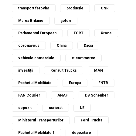
transport feroviar
producție
CNR
Marea Britanie
șoferi
Parlamentul European
FORT
Krone
coronavirus
China
Dacia
vehicule comerciale
e-commerce
investiții
Renault Trucks
MAN
Pachetul Mobilitate
Europa
FNTR
FAN Courier
ANAF
DB Schenker
depozit
curierat
UE
Ministerul Transporturilor
Ford Trucks
Pachetul Mobilitate 1
depozitare