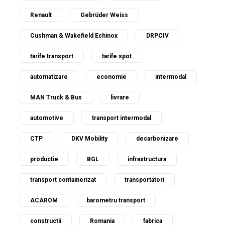
Renault
Gebrüder Weiss
Cushman & Wakefield Echinox
DRPCIV
tarife transport
tarife spot
automatizare
economie
intermodal
MAN Truck & Bus
livrare
automotive
transport intermodal
CTP
DKV Mobility
decarbonizare
productie
BGL
infrastructura
transport containerizat
transportatori
ACAROM
barometru transport
constructii
Romania
fabrica