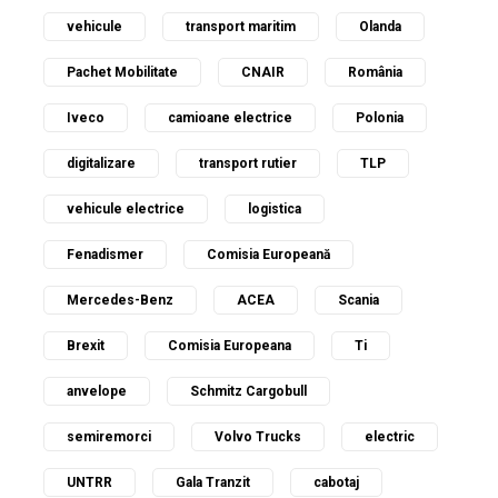
vehicule
transport maritim
Olanda
Pachet Mobilitate
CNAIR
România
Iveco
camioane electrice
Polonia
digitalizare
transport rutier
TLP
vehicule electrice
logistica
Fenadismer
Comisia Europeană
Mercedes-Benz
ACEA
Scania
Brexit
Comisia Europeana
Ti
anvelope
Schmitz Cargobull
semiremorci
Volvo Trucks
electric
UNTRR
Gala Tranzit
cabotaj