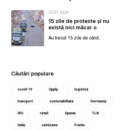
25.01.2024
15 zile de proteste şi nu
există nici măcar o
promisiune de rezolvare
Au trecut 15 zile de când...
a...
Căutări populare
covid-19
Upply
logistică
transport
sustenabilitate
Germania
IRU
retail
Spania
TLN
Italia
camioane
Franta