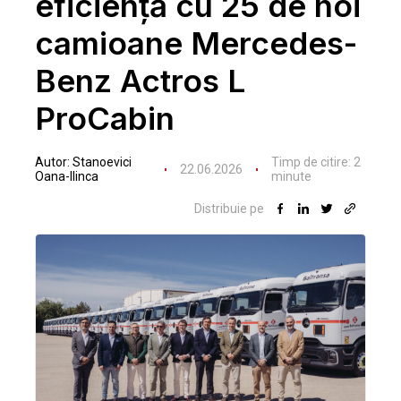
eficiență cu 25 de noi
camioane Mercedes-
Benz Actros L
ProCabin
Autor:
Stanoevici
Timp de citire:
2
22.06.2026
Oana-Ilinca
minute
Distribuie pe