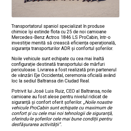
Transportatorul spaniol specializat în produse
chimice își extinde flota cu 25 de noi camioane
Mercedes-Benz Actros 1846 LS ProCabin, într-o
investiție menită să crească eficiența operațională,
siguranța transporturilor ADR și confortul șoferilor.
Noile vehicule sunt echipate cu cea mai înaltă
configurație destinată transportului de mărfuri
periculoase. Livrarea a fost realizată prin partenerul
de vânzări Eje Occidental, ceremonia oficială având
loc la sediul Baltransa din Ciudad Real.
Potrivit lui José Luis Ruiz, CEO al Baltransa, noile
camioane au fost alese pentru nivelul ridicat de
siguranță și confort oferit șoferilor. „
Noile noastre
vehicule ProCabin sunt echipate cu maximum de
confort și cu cele mai noi tehnologii de siguranță,
oferindu-le șoferilor cele mai bune condiții pentru
desfășurarea activității”.