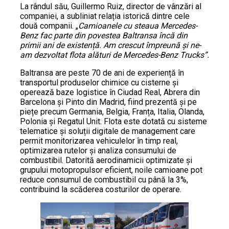
La rândul său, Guillermo Ruiz, director de vânzări al
companiei, a subliniat relația istorică dintre cele
două companii. „
Camioanele cu steaua Mercedes-
Benz fac parte din povestea Baltransa încă din
primii ani de existență. Am crescut împreună și ne-
am dezvoltat flota alături de Mercedes-Benz Trucks”.
Baltransa are peste 70 de ani de experiență în
transportul produselor chimice cu cisterne și
operează baze logistice în Ciudad Real, Abrera din
Barcelona și Pinto din Madrid, fiind prezentă și pe
piețe precum Germania, Belgia, Franța, Italia, Olanda,
Polonia și Regatul Unit. Flota este dotată cu sisteme
telematice și soluții digitale de management care
permit monitorizarea vehiculelor în timp real,
optimizarea rutelor și analiza consumului de
combustibil. Datorită aerodinamicii optimizate și
grupului motopropulsor eficient, noile camioane pot
reduce consumul de combustibil cu până la 3%,
contribuind la scăderea costurilor de operare.