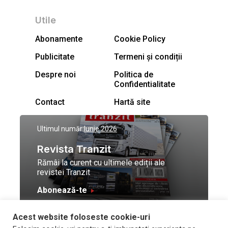
Utile
Abonamente
Cookie Policy
Publicitate
Termeni și condiții
Despre noi
Politica de
Confidentialitate
Contact
Hartă site
Ultimul număr:
Iunie 2026
Revista Tranzit
Rămâi la curent cu ultimele ediții ale
revistei Tranzit
Abonează-te
Acest website foloseste cookie-uri
© Toate drepturile
Design by
High Contrast