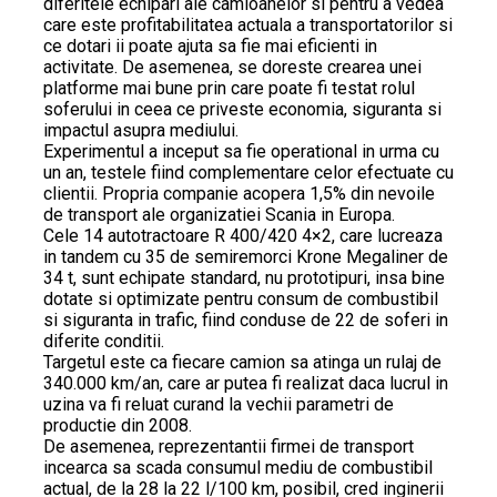
diferitele echipari ale camioanelor si pentru a vedea
care este profitabilitatea actuala a transportatorilor si
ce dotari ii poate ajuta sa fie mai eficienti in
activitate. De asemenea, se doreste crearea unei
platforme mai bune prin care poate fi testat rolul
soferului in ceea ce priveste economia, siguranta si
impactul asupra mediului.
Experimentul a inceput sa fie operational in urma cu
un an, testele fiind complementare celor efectuate cu
clientii. Propria companie acopera 1,5% din nevoile
de transport ale organizatiei Scania in Europa.
Cele 14 autotractoare R 400/420 4×2, care lucreaza
in tandem cu 35 de semiremorci Krone Megaliner de
34 t, sunt echipate standard, nu prototipuri, insa bine
dotate si optimizate pentru consum de combustibil
si siguranta in trafic, fiind conduse de 22 de soferi in
diferite conditii.
Targetul este ca fiecare camion sa atinga un rulaj de
340.000 km/an, care ar putea fi realizat daca lucrul in
uzina va fi reluat curand la vechii parametri de
productie din 2008.
De asemenea, reprezentantii firmei de transport
incearca sa scada consumul mediu de combustibil
actual, de la 28 la 22 l/100 km, posibil, cred inginerii