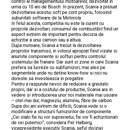
control al managementului motoarelor, dezvoltat in
urma cu 10 ani de Bosch. In prezent, Scania a preluat
dezvoltarea acestui soft pe cont propriu, folosind
subunitati software de la Motorola.
In felul acesta, competitia nu este la curent cu
propriile dezvoltari, consumul de combustibil fiind un
aspect extrem de important pentru decizia de
achizitie a unui camion sau a altuia.
Dupa motoare, Scania a trecut la dezvoltarea
propriilor transmisii, in viitorul apropiat fiind vizate si
anumite componente si softuri pentru controlul
sistemului de franare. Dar sunt si zone in care Scania
prefera sa lucreze cu subfurnizori, mai ales pe
segmentele unde nu detine know-how si nici nu
doreste sa investeasca in pregatire.
Pentru a raspunde nevoii de reducere a greutatii
proprii, dar si a costului de productie, Scania are in
vedere si introducerea unor noi materiale mai usoare
– otel mai dur, magneziu, aluminiu, fibre de carbon.
Dupa doi ani extrem de dificili, Scania vede si o
modificare a structurii furnizorilor de componente.
„Cei slabi fie nu vor supravietui, fie vor fi achizitionati
de cei puternici”, considera Per Halberg,
vicepresedinte executiv Scania, seful diviziei