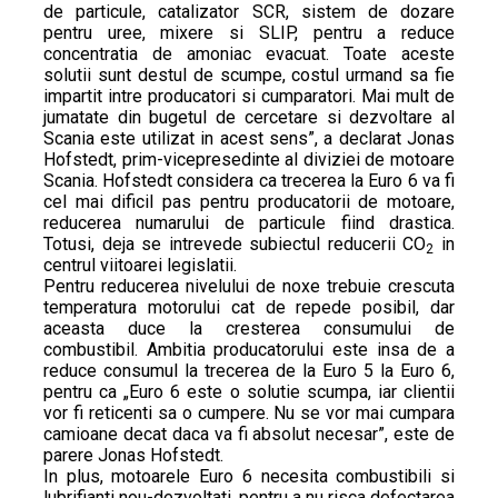
de particule, catalizator SCR, sistem de dozare
pentru uree, mixere si SLIP, pentru a reduce
concentratia de amoniac evacuat. Toate aceste
solutii sunt destul de scumpe, costul urmand sa fie
impartit intre producatori si cumparatori. Mai mult de
jumatate din bugetul de cercetare si dezvoltare al
Scania este utilizat in acest sens”, a declarat Jonas
Hofstedt, prim-vicepresedinte al diviziei de motoare
Scania. Hofstedt considera ca trecerea la Euro 6 va fi
cel mai dificil pas pentru producatorii de motoare,
reducerea numarului de particule fiind drastica.
Totusi, deja se intrevede subiectul reducerii CO
in
2
centrul viitoarei legislatii.
Pentru reducerea nivelului de noxe trebuie crescuta
temperatura motorului cat de repede posibil, dar
aceasta duce la cresterea consumului de
combustibil. Ambitia producatorului este insa de a
reduce consumul la trecerea de la Euro 5 la Euro 6,
pentru ca „Euro 6 este o solutie scumpa, iar clientii
vor fi reticenti sa o cumpere. Nu se vor mai cumpara
camioane decat daca va fi absolut necesar”, este de
parere Jonas Hofstedt.
In plus, motoarele Euro 6 necesita combustibili si
lubrifianti nou-dezvoltati, pentru a nu risca defectarea