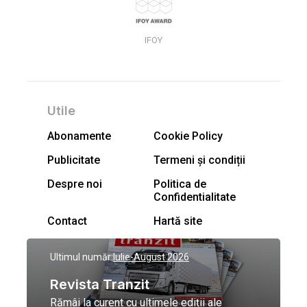
IFOY
Utile
Abonamente
Cookie Policy
Publicitate
Termeni și condiții
Despre noi
Politica de
Confidentialitate
Contact
Hartă site
Ultimul număr:
Iulie-August 2026
Revista Tranzit
Rămâi la curent cu ultimele ediții ale