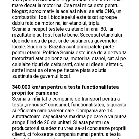
mare decat la motorina. Cea mai mica este pentru
biogaz; aproximativ la acelasi nivel se afla CNG, un
combustibil fosil, biodieselul este taxat aproape
dublu fata de motorina, iar etanolul, triplu.
Scania a inceput testele cu etanol in anii '80, iar
rezultatele au fost foarte bune. Succesul etanolului
depinde insa de pret si de sustinerea guvernelor
locale. Suedia si Brazilia sunt principalele piete
pentru etanol. Politica Scania este insa de a dezvolta
motorizari atat pe benzina, motorina, etanol, cat si pe
celelalte tipuri de carburanti, chiar si diesel sintetic,
astfel incat sa ofere pe fiecare piata solutia
sustinuta de guvernul local.
340.000 km/an pentru a testa functionalitatea
propriilor camioane
Scania a infiintat o companie de transport pentru a
testa „in-house” consumul, functionalitatea, siguranta
si eficienta camioanelor sale. Compania are 14
autotractoare, capacitatea maxima pe care o va putea
atinge fiind de 20 de unitati. Si asta pentru ca
producatorul suedez nu vrea sa-si concureze propriii
clienti, ci foloseste compania numai pentru a testa