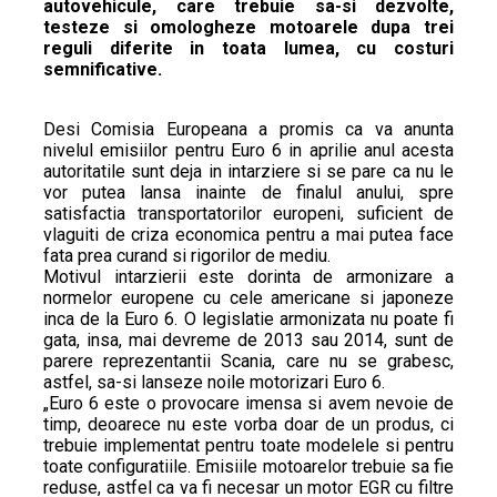
autovehicule, care trebuie sa-si dezvolte,
testeze si omologheze motoarele dupa trei
reguli diferite in toata lumea, cu costuri
semnificative.
Desi Comisia Europeana a promis ca va anunta
nivelul emisiilor pentru Euro 6 in aprilie anul acesta
autoritatile sunt deja in intarziere si se pare ca nu le
vor putea lansa inainte de finalul anului, spre
satisfactia transportatorilor europeni, suficient de
vlaguiti de criza economica pentru a mai putea face
fata prea curand si rigorilor de mediu.
Motivul intarzierii este dorinta de armonizare a
normelor europene cu cele americane si japoneze
inca de la Euro 6. O legislatie armonizata nu poate fi
gata, insa, mai devreme de 2013 sau 2014, sunt de
parere reprezentantii Scania, care nu se grabesc,
astfel, sa-si lanseze noile motorizari Euro 6.
„Euro 6 este o provocare imensa si avem nevoie de
timp, deoarece nu este vorba doar de un produs, ci
trebuie implementat pentru toate modelele si pentru
toate configuratiile. Emisiile motoarelor trebuie sa fie
reduse, astfel ca va fi necesar un motor EGR cu filtre