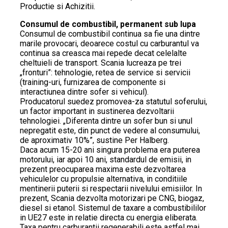
Productie si Achizitii.
Consumul de combustibil, permanent sub lupa
Consumul de combustibil continua sa fie una dintre
marile provocari, deoarece costul cu carburantul va
continua sa creasca mai repede decat celelalte
cheltuieli de transport. Scania lucreaza pe trei
„fronturi”: tehnologie, retea de service si servicii
(training-uri, furnizarea de componente si
interactiunea dintre sofer si vehicul).
Producatorul suedez promovea-za statutul soferului,
un factor important in sustinerea dezvoltarii
tehnologiei. „Diferenta dintre un sofer bun si unul
nepregatit este, din punct de vedere al consumului,
de aproximativ 10%”, sustine Per Halberg.
Daca acum 15-20 ani singura problema era puterea
motorului, iar apoi 10 ani, standardul de emisii, in
prezent preocuparea maxima este dezvoltarea
vehiculelor cu propulsie alternativa, in conditiile
mentinerii puterii si respectarii nivelului emisiilor. In
prezent, Scania dezvolta motorizari pe CNG, biogaz,
diesel si etanol. Sistemul de taxare a combustibililor
in UE27 este in relatie directa cu energia eliberata.
Taxa pentru carburantii regenerabili este astfel mai