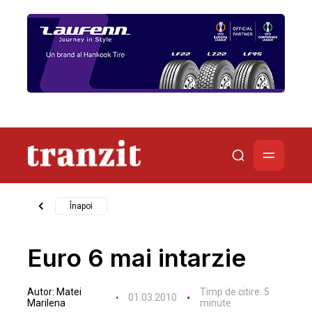
Înapoi
Euro 6 mai intarzie
Autor:
Matei
Timp de citire:
5
01.03.2010
Marilena
minute