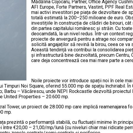
Mădălina Cojocaru, Partner, Office Agency Cushm
AFI Europe, Forte Partners, Vastint, PPF Real Es
mai activi investitori pe piața de dezvoltare de sp
totală estimată la 200–250 milioane de euro. Obs
investițiile în construcția de clădiri de birouri, cât
din partea capitalului românesc și străin. Cu toat
deocamdată, la un nivel redus. Într-un context reg
proiecte de anvergură pentru a atrage noi compani
solicită angajaților să revină la birou, ceea ce va 
Această tendință va contribui la consolidarea piețe
și infrastructură bine dezvoltată, precum Centru
care deja concentrează cea mai mare parte a cerer
Noile proiecte vor introduce spații noi în cele ma
i Timpuri Noi Square, oferind 55.000 mp de spațiu închiriabil. În
mp; Barbu – Văcărescu, unde NEPI Rockcastle dezvoltă proiectul
ne United Properties – 20.600 mp.
tral Tower, un proiect de 28.000 mp care implică reamenajarea fos
00 mp.
iața prezintă o performanță stabilă, cu fluctuații minime în princi
 între €20,00 – 21,00/mp/lună (cu niveluri chiar mai ridicate pent
tru zonele centrale/semi-centrale și periferice.