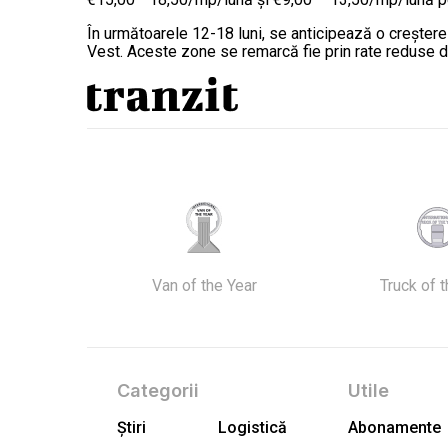
În următoarele 12-18 luni, se anticipează o creștere
Vest. Aceste zone se remarcă fie prin rate reduse de
Van of the Year
Truck of 
Categorii
Utile
Știri
Logistică
Abonamente