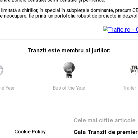
 limitată a chiriilor, în special în subpiețele dominante, precum
 neocupare, fie printr-un portofoliu robust de proiecte în dezvol
Tranzit este membru al juriilor:
the Year
Bus of the Year
Trailer
Cele mai citite articole
Cookie Policy