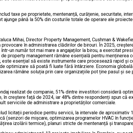
nclud taxe pe proprietate, mentenanță, curățenie, securitate, inte
pot ajunge până la 50% din costurile totale de operare ale proiectel
Raluca Mihai, Director Property Management, Cushman & Wakefiel
 provocare în administrarea clădirilor de birouri. În 2025, creșterea
 într-un număr tot mai mare a angajaților la birou, a exercitat pr
 de property management rămâne esențială pentru menținerea compe
r, este esențial să existe instrumente care procesează rapid și cor
 de optimizare să poată fi luate fără întârziere. Economia globală e
alizarea rămâne soluția prin care organizațiile pot ține pasul și se 
ondaj realizat de companie, 51% dintre investitori consideră optim
, în creștere față de 2024, iar 48% dintre respondenți spun că ex
ult serviciile de administrare a proprietăților comerciale.
d licitații periodice pentru servicii, la intervale de aproximativ 1
tică (senzori de mișcare, optimizarea programelor HVAC în funcție
rea izolării termice), planuri stricte de mentenanță și transpare