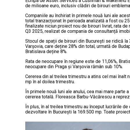
Echipa de Asset Services a Cushman & Wakefield Ec
de milioane euro, inclusiv clădiri de birouri emblem
Companiile au închiriat în primele nouă luni ale ace
total tranzacționat în perioada analizată a fost cu 25
finalizate niciun proiect nou de birouri livrat, rata 
Q3 2025, realizat de compania de consultanță imobi
Stocul de spații de birouri din București se ridică 
Varșovia, care deține 28% din total, urmată de Budape
Bratislava deține 8%.
Rata de neocupare în regiune este de 11,06%, Brati
neocupare din Praga și Varșovia rămân sub 10%.
Cererea din al treilea trimestru a atins cel mai înal
mp în al doilea trimestru.
În primele nouă luni ale anului, cea mai mare parte a
cererea totală. Floreasca Barbu-Văcărescu a repreze
În plus, în al treilea trimestru au început lucrările d
dezvoltare în București la 169.500 mp. Toate proiecte