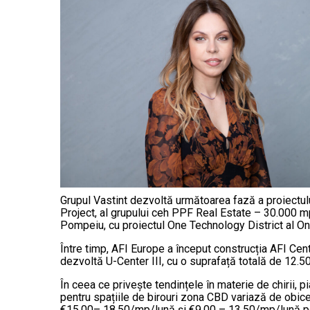
Grupul Vastint dezvoltă următoarea fază a proiectulu
Project, al grupului ceh PPF Real Estate – 30.000 
Pompeiu, cu proiectul One Technology District al O
Între timp, AFI Europe a început construcția AFI Cen
dezvoltă U-Center III, cu o suprafață totală de 12.5
În ceea ce privește tendințele în materie de chirii, p
pentru spațiile de birouri zona CBD variază de obicei
€15,00– 18,50/mp/lună și €9,00 – 13,50/mp/lună pen