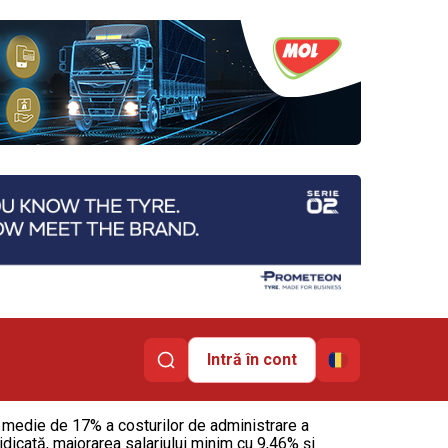
Intră în cont
 medie de 17% a costurilor de administrare a
 ridicată, majorarea salariului minim cu 9,46% și