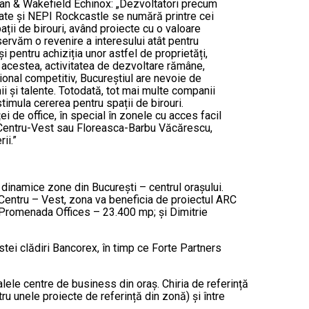
an & Wakefield Echinox: „Dezvoltatori precum
tate și NEPI Rockcastle se numără printre cei
ații de birouri, având proiecte cu o valoare
ervăm o revenire a interesului atât pentru
 și pentru achiziția unor astfel de proprietăți,
e acestea, activitatea de dezvoltare rămâne,
ional competitiv, Bucureștiul are nevoie de
i și talente. Totodată, tot mai multe companii
stimula cererea pentru spații de birouri.
i de office, în special în zonele cu acces facil
, Centru-Vest sau Floreasca-Barbu Văcărescu,
ii.”
i dinamice zone din București – centrul orașului.
 Centru – Vest, zona va beneficia de proiectul ARC
 Promenada Offices – 23.400 mp; și Dimitrie
tei clădiri Bancorex, în timp ce Forte Partners
palele centre de business din oraș. Chiria de referință
ru unele proiecte de referință din zonă) și între