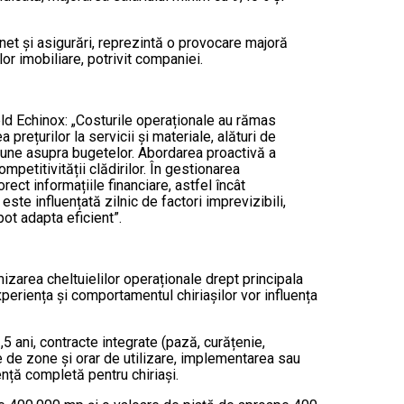
rnet și asigurări, reprezintă o provocare majoră
or imobiliare, potrivit companiei.
d Echinox: „Costurile operaționale au rămas
 prețurilor la servicii și materiale, alături de
esiune asupra bugetelor. Abordarea proactivă a
titivității clădirilor. În gestionarea
ect informațiile financiare, astfel încât
ste influențată zilnic de factori imprevizibili,
pot adapta eficient”.
izarea cheltuielilor operaționale drept principala
periența și comportamentul chiriașilor vor influența
,5 ani, contracte integrate (pază, curățenie,
 de zone și orar de utilizare, implementarea sau
nță completă pentru chiriași.