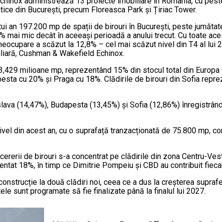
hinox administrează 13 proiecte imobiliare în România, cu pest
atice din București, precum Floreasca Park și Țiriac Tower.
stui an 197.200 mp de spații de birouri în București, peste jumăt
% mai mic decât în aceeași perioadă a anului trecut. Cu toate acest
de neocupare a scăzut la 12,8% – cel mai scăzut nivel din T4 al lui
liară, Cushman & Wakefield Echinox.
la 3,429 milioane mp, reprezentând 15% din stocul total din Europ
sta cu 20% și Praga cu 18%. Clădirile de birouri din Sofia reprezi
slava (14,47%), Budapesta (13,45%) și Sofia (12,86%) înregistrân
t nivel din acest an, cu o suprafață tranzacționată de 75.800 mp, 
 cererii de birouri s-a concentrat pe clădirile din zona Centru-V
ntat 18%, în timp ce Dimitrie Pompeiu și CBD au contribuit fiecar
e construcție la două clădiri noi, ceea ce a dus la creșterea suprafeț
le sunt programate să fie finalizate până la finalul lui 2027.