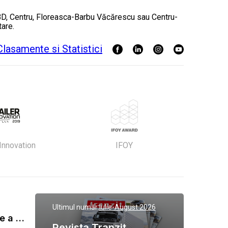
 CBD, Centru, Floreasca-Barbu Văcărescu sau Centru-
tare.
 Innovation
IFOY
Ultimul număr:
Iulie-August 2026
Gala Tranzit de premiere a celor mai eficienti operatori de transport marfa 2023
Revista Tranzit