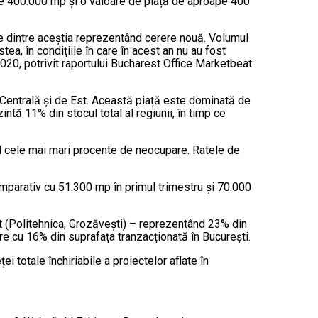
e 400.000 mp și o valoare de piață de aproape 400
ate dintre aceștia reprezentând cerere nouă. Volumul
ea, în condițiile în care în acest an nu au fost
 2020, potrivit raportului Bucharest Office Marketbeat
a Centrală și de Est. Această piață este dominată de
ntă 11% din stocul total al regiunii, în timp ce
d cele mai mari procente de neocupare. Ratele de
comparativ cu 51.300 mp în primul trimestru și 70.000
est (Politehnica, Grozăvești) – reprezentând 23% din
e cu 16% din suprafața tranzacționată în București.
ei totale închiriabile a proiectelor aflate în