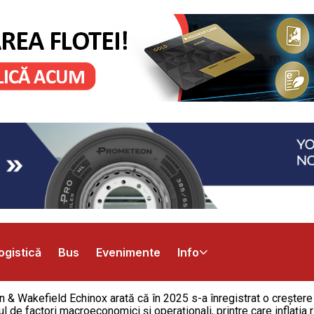
ogistică
Bus
Evenimente
Info
 Wakefield Echinox arată că în 2025 s-a înregistrat o creștere
mul de factori macroeconomici și operaționali, printre care inflația