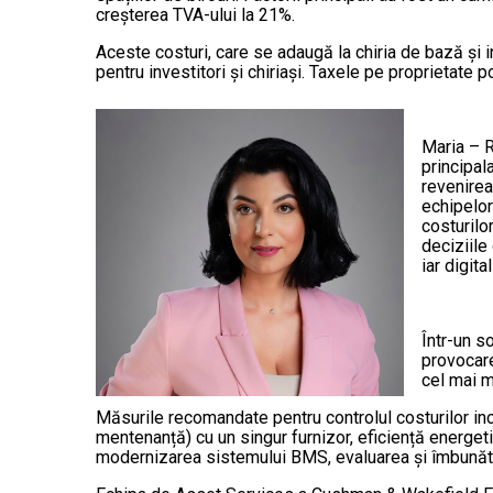
creșterea TVA-ului la 21%.
Aceste costuri, care se adaugă la chiria de bază și i
pentru investitori și chiriași. Taxele pe proprietate 
Maria – 
principala
revenirea
echipelor
costurilo
deciziile
iar digit
Într-un s
provocare
cel mai m
Măsurile recomandate pentru controlul costurilor inclu
mentenanță) cu un singur furnizor, eficiență energe
modernizarea sistemului BMS, evaluarea și îmbunătăți