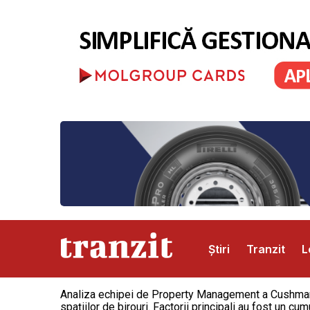
Știri
Tranzit
L
Analiza echipei de Property Management a Cushman &
Abonamente
Publicitate
Contact
spațiilor de birouri. Factorii principali au fost un cu