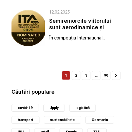
12.02.2025
Semiremorcile viitorului
sunt aerodinamice și
inteligente
În competiția International...
1
2
3
…
90
Căutări populare
covid-19
Upply
logistică
transport
sustenabilitate
Germania