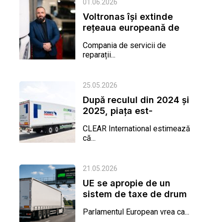
01.06.2026
Voltronas își extinde
rețeaua europeană de
service prin deschiderea
Compania de servicii de
unui...
reparații...
25.05.2026
După reculul din 2024 și
2025, piața est-
europeană a remorcilor
CLEAR International estimează
grele...
că...
21.05.2026
UE se apropie de un
sistem de taxe de drum
mai favorabil pentru
Parlamentul European vrea ca...
remorcile...