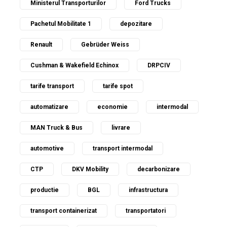
Ministerul Transporturilor
Ford Trucks
Pachetul Mobilitate 1
depozitare
Renault
Gebrüder Weiss
Cushman & Wakefield Echinox
DRPCIV
tarife transport
tarife spot
automatizare
economie
intermodal
MAN Truck & Bus
livrare
automotive
transport intermodal
CTP
DKV Mobility
decarbonizare
productie
BGL
infrastructura
transport containerizat
transportatori