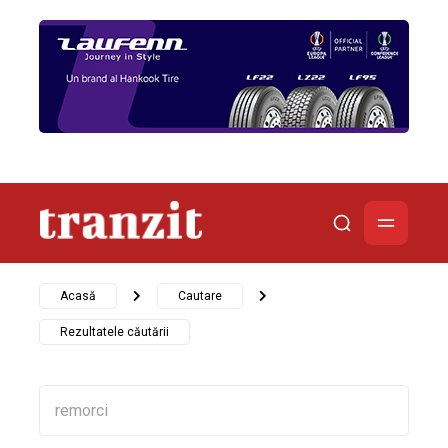
Acasă
Cautare
Rezultatele căutării