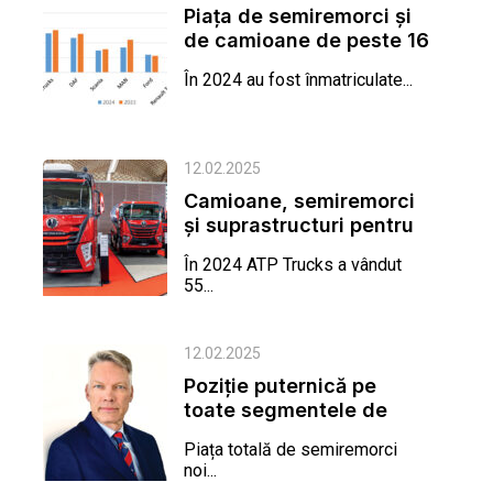
Piața de semiremorci și
de camioane de peste 16
t, în scădere față de
În 2024 au fost înmatriculate...
2023
12.02.2025
Camioane, semiremorci
și suprastructuri pentru
construcții „Made in...
În 2024 ATP Trucks a vândut
55...
12.02.2025
Poziție puternică pe
toate segmentele de
semiremorci, dar
Piața totală de semiremorci
profitabilitate...
noi...