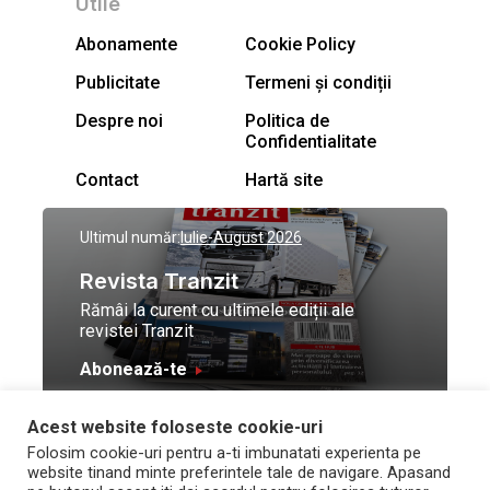
Utile
Abonamente
Cookie Policy
Publicitate
Termeni și condiții
Despre noi
Politica de
Confidentialitate
Contact
Hartă site
Ultimul număr:
Iulie-August 2026
Revista Tranzit
Rămâi la curent cu ultimele ediții ale
revistei Tranzit
Abonează-te
Acest website foloseste cookie-uri
© Toate drepturile
Design by
High Contrast
Folosim cookie-uri pentru a-ti imbunatati experienta pe
rezervate Trafic Media
and development by
Neo
website tinand minte preferintele tale de navigare. Apasand
2026
Vision Technologies