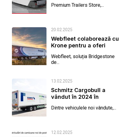
cu 140 de semiremorci
Premium Trailers Store,...
livrate
20.02.2025
Webfleet colaborează cu
Krone pentru a oferi
telematică fără
Webfleet, soluția Bridgestone
întreruperi...
de...
13.02.2025
Schmitz Cargobull a
vândut în 2024 în
România 1.500 de
Dintre vehiculele noi vândute,...
semiremorci noi...
12.02.2025