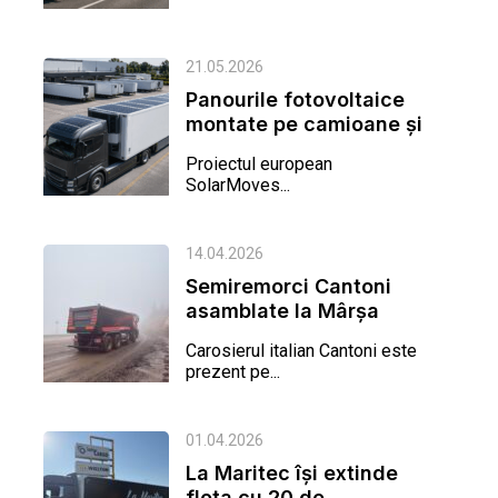
21.05.2026
Panourile fotovoltaice
montate pe camioane și
remorci încep să iasă
Proiectul european
din...
SolarMoves...
14.04.2026
Semiremorci Cantoni
asamblate la Mârşa
Carosierul italian Cantoni este
prezent pe...
01.04.2026
La Maritec își extinde
flota cu 20 de