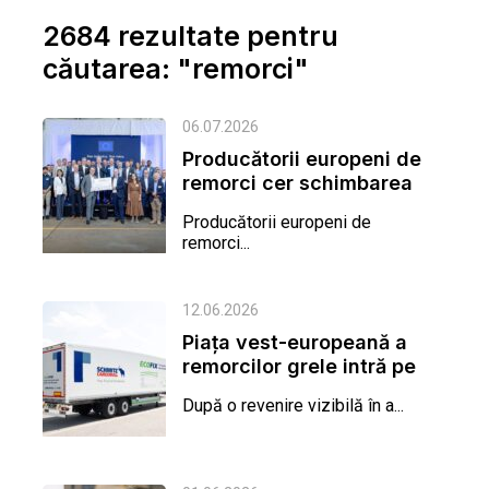
2684 rezultate pentru
căutarea: "remorci"
06.07.2026
Producătorii europeni de
remorci cer schimbarea
regulilor CO₂ înainte ca...
Producătorii europeni de
remorci...
12.06.2026
Piața vest-europeană a
remorcilor grele intră pe
creștere, cu un ritm
După o revenire vizibilă în a...
mai...