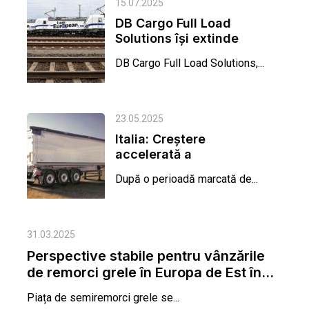
15.07.2025
DB Cargo Full Load
Solutions își extinde
flota cu 200 de
DB Cargo Full Load Solutions,...
semiremorci pentru...
23.05.2025
Italia: Creștere
accelerată a
înmatriculărilor de
După o perioadă marcată de...
remorci, dar industria...
31.03.2025
Perspective stabile pentru vânzările
de remorci grele în Europa de Est în...
Piața de semiremorci grele se...