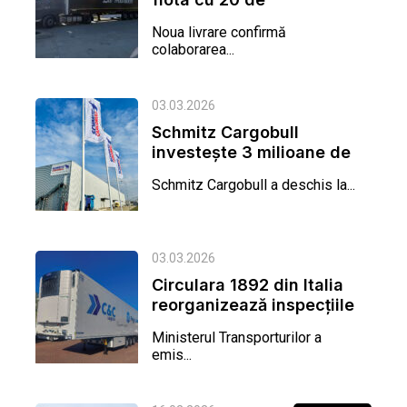
semiremorci Wielton
Noua livrare confirmă
EVO, livrate de...
colaborarea...
03.03.2026
Schmitz Cargobull
investeşte 3 milioane de
euro la Oradea într-o
Schmitz Cargobull a deschis la...
uzină de...
03.03.2026
Circulara 1892 din Italia
reorganizează inspecțiile
pentru remorcile și...
Ministerul Transporturilor a
emis...