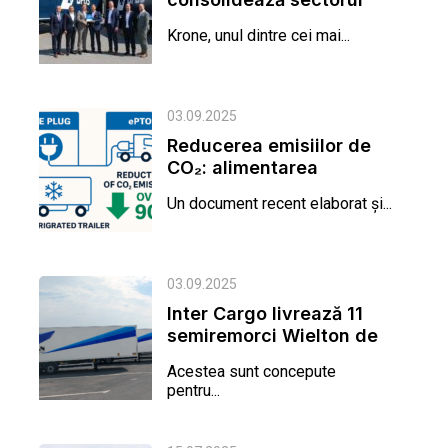
logistic turc printr-o
Krone, unul dintre cei mai...
livrare record...
03.09.2025
Reducerea emisiilor de
CO₂: alimentarea
electrică a
Un document recent elaborat și...
semiremorcilor...
03.09.2025
Inter Cargo livrează 11
semiremorci Wielton de
tip furgon către FAN
Acestea sunt concepute
Courier
pentru...