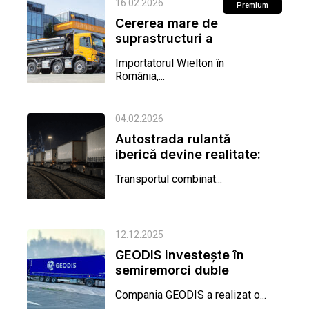
16.02.2026
Premium
Cererea mare de
suprastructuri a
compensat scăderea
Importatorul Wielton în
vânzărilor de
România,...
semiremorci
04.02.2026
Autostrada rulantă
iberică devine realitate:
prima legătură
Transportul combinat...
feroviară...
12.12.2025
GEODIS investește în
semiremorci duble
pentru a reduce emisiile
Compania GEODIS a realizat o...
și a...