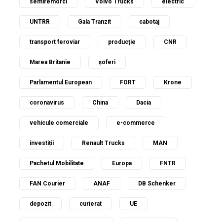
semiremorci
Volvo Trucks
electric
UNTRR
Gala Tranzit
cabotaj
transport feroviar
producție
CNR
Marea Britanie
șoferi
Parlamentul European
FORT
Krone
coronavirus
China
Dacia
vehicule comerciale
e-commerce
investiții
Renault Trucks
MAN
Pachetul Mobilitate
Europa
FNTR
FAN Courier
ANAF
DB Schenker
depozit
curierat
UE