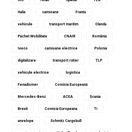
IRU
retail
Spania
TLN
Italia
camioane
Franta
vehicule
transport maritim
Olanda
Pachet Mobilitate
CNAIR
România
Iveco
camioane electrice
Polonia
digitalizare
transport rutier
TLP
vehicule electrice
logistica
Fenadismer
Comisia Europeană
Mercedes-Benz
ACEA
Scania
Brexit
Comisia Europeana
Ti
anvelope
Schmitz Cargobull